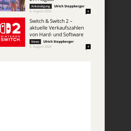
Ulrich Steppberger
-
Ankündigung
6. August 2026
6
Switch & Switch 2 –
aktuelle Verkaufszahlen
von Hard- und Software
Ulrich Steppberger
-
News
6. August 2026
4