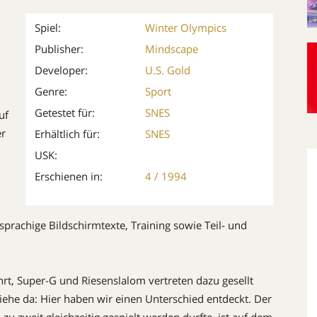
Spiel:
Winter Olympics
Publisher:
Mindscape
Developer:
U.S. Gold
Genre:
Sport
Getestet für:
SNES
uf
er
Erhältlich für:
SNES
USK:
Erschienen in:
4 / 1994
hsprachige Bildschirmtexte, Training sowie Teil- und
hrt, Super-G und Riesenslalom vertreten dazu gesellt
iehe da: Hier haben wir einen Unterschied entdeckt. Der