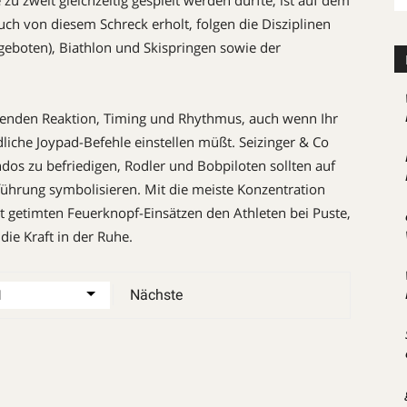
u zweit gleichzeitig gespielt werden durfte, ist auf dem
uch von diesem Schreck erholt, folgen die Disziplinen
geboten), Biathlon und Skispringen sowie der
ugenden Reaktion, Timing und Rhythmus, auch wenn Ihr
dliche Joypad-Befehle einstellen müßt. Seizinger & Co
dos zu befriedigen, Rodler und Bobpiloten sollten auf
ührung symbolisieren. Mit die meiste Konzentration
akt getimten Feuerknopf-Einsätzen den Athleten bei Puste,
ie Kraft in der Ruhe.
Nächste