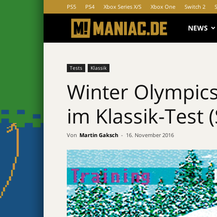
PS5
PS4
Xbox Series X/S
Xbox One
Switch 2
MANIAC.d
NEWS
Tests
Klassik
Winter Olympics
im Klassik-Test 
Von
Martin Gaksch
-
16. November 2016