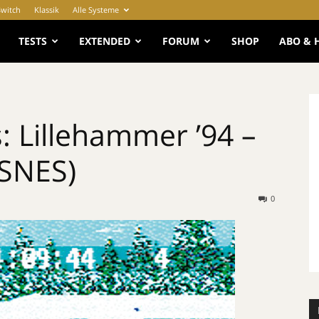
Switch
Klassik
Alle Systeme
e
TESTS
EXTENDED
FORUM
SHOP
ABO & 
: Lillehammer ’94 –
(SNES)
0