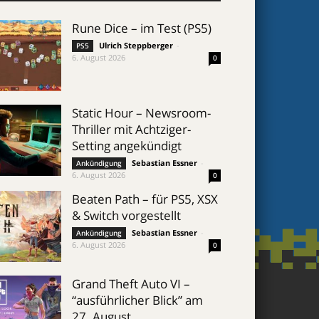
Rune Dice – im Test (PS5)
Ulrich Steppberger
-
PS5
6. August 2026
0
Static Hour – Newsroom-
Thriller mit Achtziger-
Setting angekündigt
Sebastian Essner
-
Ankündigung
6. August 2026
0
Beaten Path – für PS5, XSX
& Switch vorgestellt
Sebastian Essner
-
Ankündigung
6. August 2026
0
Grand Theft Auto VI –
“ausführlicher Blick” am
27. August