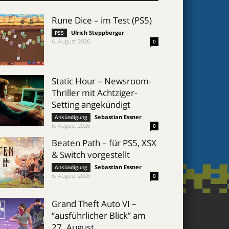
Rune Dice – im Test (PS5)
Ulrich Steppberger
-
PS5
6. August 2026
0
Static Hour – Newsroom-
Thriller mit Achtziger-
Setting angekündigt
Sebastian Essner
-
Ankündigung
6. August 2026
0
Beaten Path – für PS5, XSX
& Switch vorgestellt
Sebastian Essner
-
Ankündigung
6. August 2026
0
Grand Theft Auto VI –
“ausführlicher Blick” am
27. August