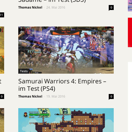
Thomas Nickel
-
24. Mai 2016
0
11
Tests
t
Samurai Warriors 4: Empires –
im Test (PS4)
Thomas Nickel
-
19. Mai 2016
0
0