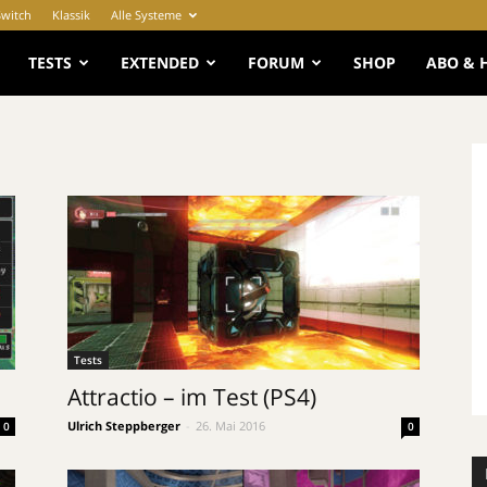
Switch
Klassik
Alle Systeme
e
TESTS
EXTENDED
FORUM
SHOP
ABO & 
Tests
Attractio – im Test (PS4)
Ulrich Steppberger
-
26. Mai 2016
0
0