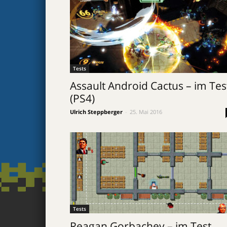
Tests
Assault Android Cactus – im Tes
(PS4)
Ulrich Steppberger
-
25. Mai 2016
Tests
Reagan Gorbachev – im Test