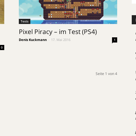
Tests
Pixel Piracy – im Test (PS4)
Denis Kuckmann
-
17. Mai 2016
1
0
Seite 1 von 4