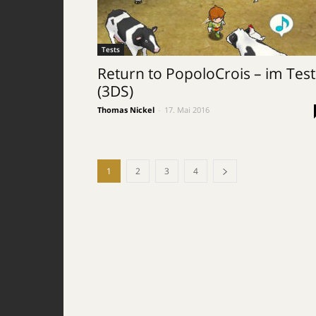
Tests
Return to PopoloCrois – im Test
(3DS)
Thomas Nickel
-
17. Mai 2016
1
2
3
4