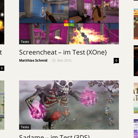
Tests
t
Screencheat – im Test (XOne)
Matthias Schmid
-
25. Mai 2016
0
0
Tests
Sadame – im Test (3DS)