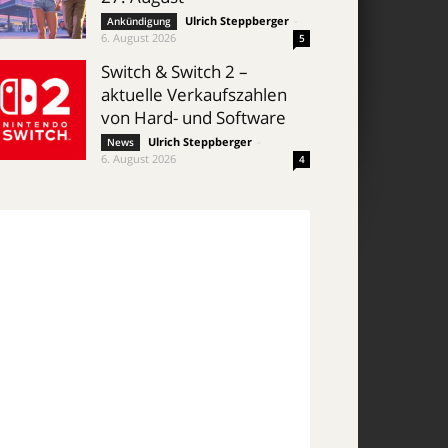
Ulrich Steppberger
-
Ankündigung
6. August 2026
5
Switch & Switch 2 –
aktuelle Verkaufszahlen
von Hard- und Software
Ulrich Steppberger
-
News
6. August 2026
4