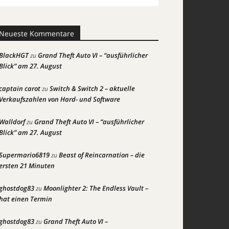
Neueste Kommentare
BlackHGT
Grand Theft Auto VI – “ausführlicher
zu
Blick” am 27. August
captain carot
Switch & Switch 2 – aktuelle
zu
Verkaufszahlen von Hard- und Software
Walldorf
Grand Theft Auto VI – “ausführlicher
zu
Blick” am 27. August
Supermario6819
Beast of Reincarnation – die
zu
ersten 21 Minuten
ghostdog83
Moonlighter 2: The Endless Vault –
zu
hat einen Termin
ghostdog83
Grand Theft Auto VI –
zu