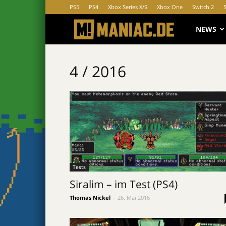
PS5
PS4
Xbox Series X/S
Xbox One
Switch 2
MANIAC.d
NEWS
4 / 2016
Tests
Siralim – im Test (PS4)
Thomas Nickel
-
26. Mai 2016