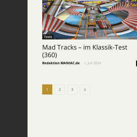
Tests
Mad Tracks – im Klassik-Test
(360)
Redaktion MANIAC.de
-
1. Juli 2024
1
2
3