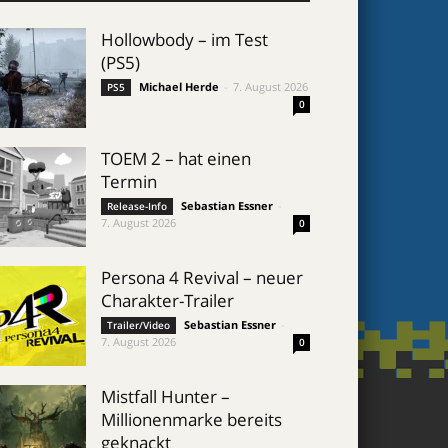
Hollowbody – im Test
(PS5)
Michael Herde
-
7. August 2026
PS5
0
TOEM 2 – hat einen
Termin
Sebastian Essner
-
Release-Info
7. August 2026
0
Persona 4 Revival – neuer
Charakter-Trailer
Sebastian Essner
-
Trailer/Video
7. August 2026
0
Mistfall Hunter –
Millionenmarke bereits
geknackt