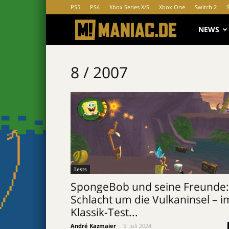
PS5
PS4
Xbox Series X/S
Xbox One
Switch 2
MANIAC.d
NEWS
8 / 2007
Tests
SpongeBob und seine Freunde:
Schlacht um die Vulkaninsel – i
Klassik-Test...
André Kazmaier
-
5. Juli 2024