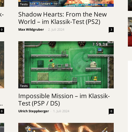
Tests
k-
Shadow Hearts: From the New
World – im Klassik-Test (PS2)
Max Wildgruber
-
2. Juli 2024
0
3
Tests
Impossible Mission – im Klassik-
..
Test (PSP / DS)
Ulrich Steppberger
-
1. Juli 2024
0
0