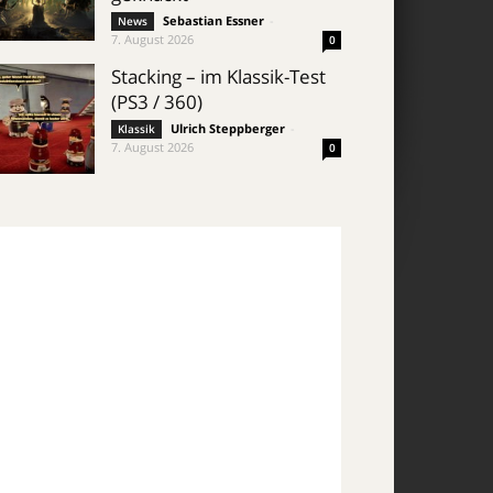
Sebastian Essner
-
News
7. August 2026
0
Stacking – im Klassik-Test
(PS3 / 360)
Ulrich Steppberger
-
Klassik
7. August 2026
0