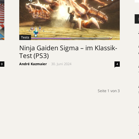
Tests
Ninja Gaiden Sigma – im Klassik-
Test (PS3)
André Kazmaier
-
30. Juni 2024
0
4
Seite 1 von 3