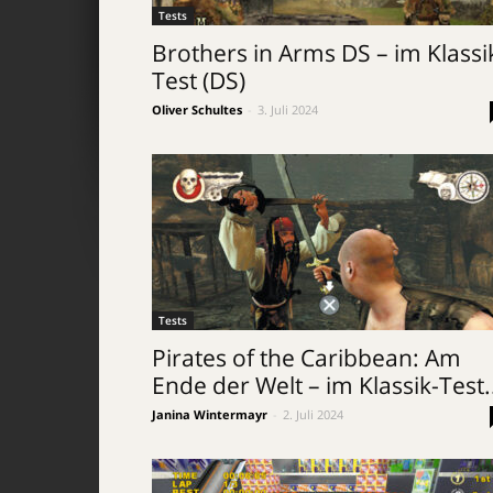
Tests
Brothers in Arms DS – im Klassi
Test (DS)
Oliver Schultes
-
3. Juli 2024
Tests
Pirates of the Caribbean: Am
Ende der Welt – im Klassik-Test.
Janina Wintermayr
-
2. Juli 2024