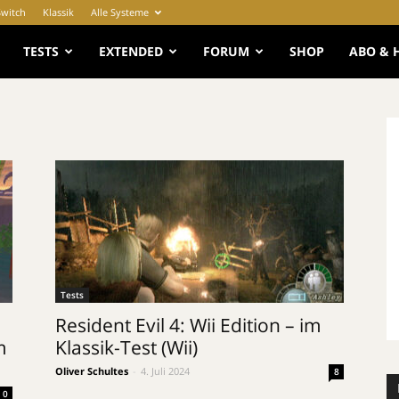
Switch
Klassik
Alle Systeme
e
TESTS
EXTENDED
FORUM
SHOP
ABO & 
Tests
Resident Evil 4: Wii Edition – im
m
Klassik-Test (Wii)
Oliver Schultes
-
4. Juli 2024
8
0