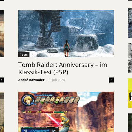
Tests
Tomb Raider: Anniversary – im
Klassik-Test (PSP)
André Kazmaier
-
3. Juli 2024
1
3