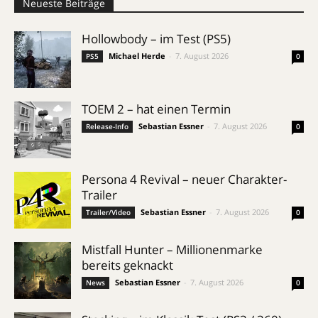
Neueste Beiträge
Hollowbody – im Test (PS5)
Michael Herde
-
7. August 2026
PS5
0
TOEM 2 – hat einen Termin
Sebastian Essner
-
7. August 2026
Release-Info
0
Persona 4 Revival – neuer Charakter-
Trailer
Sebastian Essner
-
7. August 2026
Trailer/Video
0
Mistfall Hunter – Millionenmarke
bereits geknackt
Sebastian Essner
-
7. August 2026
News
0