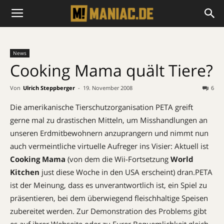
News
Cooking Mama quält Tiere?
Von
Ulrich Steppberger
-
19. November 2008
6
Die amerikanische Tierschutzorganisation PETA greift
gerne mal zu drastischen Mitteln, um Misshandlungen an
unseren Erdmitbewohnern anzuprangern und nimmt nun
auch vermeintliche virtuelle Aufreger ins Visier: Aktuell ist
Cooking Mama
(von dem die Wii-Fortsetzung
World
Kitchen
just diese Woche in den USA erscheint) dran.PETA
ist der Meinung, dass es unverantwortlich ist, ein Spiel zu
präsentieren, bei dem überwiegend fleischhaltige Speisen
zubereitet werden. Zur Demonstration des Problems gibt