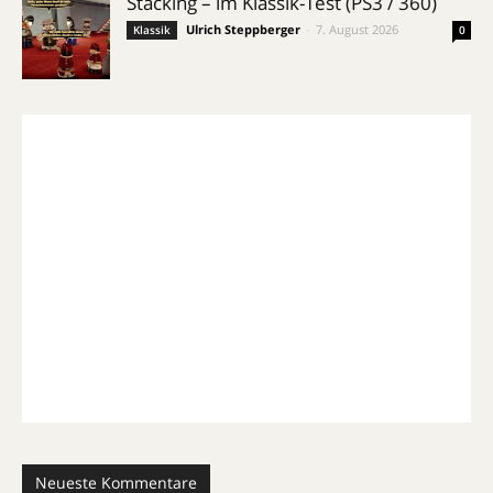
Stacking – im Klassik-Test (PS3 / 360)
Ulrich Steppberger
-
7. August 2026
Klassik
0
Neueste Kommentare