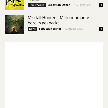
Sebastian Essner
-
7. August 2026
Trailer/Video
0
Mistfall Hunter – Millionenmarke
bereits geknackt
Sebastian Essner
-
7. August 2026
News
0