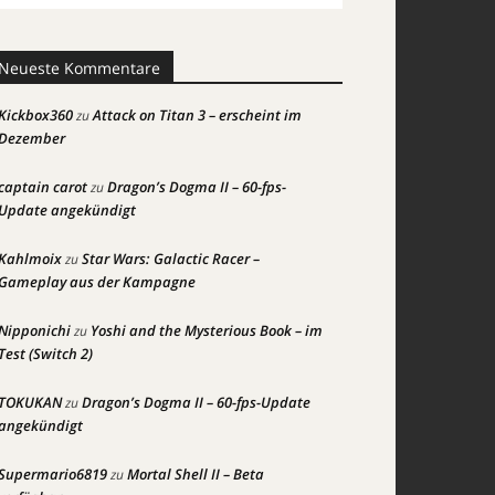
Neueste Kommentare
Kickbox360
Attack on Titan 3 – erscheint im
zu
Dezember
captain carot
Dragon’s Dogma II – 60-fps-
zu
Update angekündigt
Kahlmoix
Star Wars: Galactic Racer –
zu
Gameplay aus der Kampagne
Nipponichi
Yoshi and the Mysterious Book – im
zu
Test (Switch 2)
TOKUKAN
Dragon’s Dogma II – 60-fps-Update
zu
angekündigt
Supermario6819
Mortal Shell II – Beta
zu