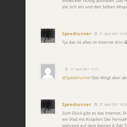
Entwickler richtig austoben. Das H
die sich ein und den Selben Absp
Speedrunner
27. April 2011 13:2
Tja das ist alles im Internet drin 
27. April 2011 12:17
@Speedrunner
:Das klingt aber a
Speedrunner
27. April 2011 10:3
Zum Glück gibt es das Internet. D
ein iPad mit Knöpfen! Der Ferns
während auf dem kleinen 6-Zoll-T