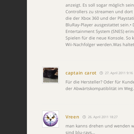
anzeigt. Es soll sogar möglich sei
Controllers zu streamen und dort 
die der Xbox 360 und der Playstat
BluRay-Player ausgestattet sein.•
Entertainment System (SNES) erin
Spielen für die neue Konsole. So k
Wii-Nachfolger werden.Was haltet
captain carot
27. April 2011 9:16
Für die Hersteller? Oder für Kund
der Abwärtskompatiblität im Weg.
Vreen
26. April 2011 18:27
man kanns drehen und wenden wie 
sind blu-rays…