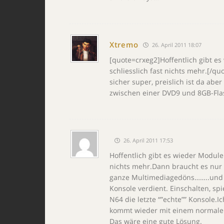
Xtremo
26. April 2011 18:07
[quote=crxeg2]Hoffentlich gibt es
schliesslich fast nichts mehr.[/q
sicher super, preislich ist da ab
zwischen einer DVD9 und 8GB-Fla
26. April 2011 17:53
Hoffentlich gibt es wieder Module 
nichts mehr.Dann braucht es nur 
ganze Multimediagedöns……..und 
Konsole verdient. Einschalten, s
N64 die letzte “”echte”” Konsole.I
kommt wieder mit einem normalen 
Das wäre eine gute Lösung.