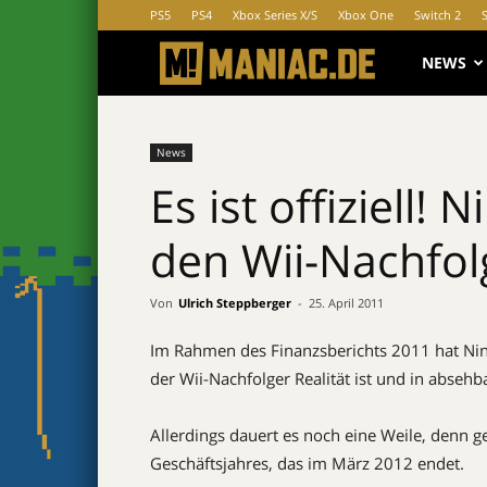
PS5
PS4
Xbox Series X/S
Xbox One
Switch 2
MANIAC.d
NEWS
News
Es ist offiziell! 
den Wii-Nachfol
Von
Ulrich Steppberger
-
25. April 2011
Im Rahmen des Finanzsberichts 2011 hat Nint
der Wii-Nachfolger Realität ist und in absehb
Allerdings dauert es noch eine Weile, denn ge
Geschäftsjahres, das im März 2012 endet.