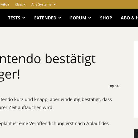
Switch
Klassik
Alle Systeme
e
TESTS
EXTENDED
FORUM
SHOP
ABO & 
Nintendo bestätigt
ger!
56
endo kurz und knapp, aber eindeutig bestätigt, dass
arer Zeit auftauchen wird.
plant ist eine Veröffentlichung erst nach Ablauf des