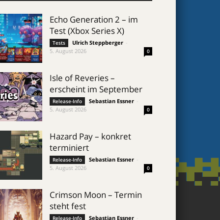
Echo Generation 2 – im
Test (Xbox Series X)
Ulrich Steppberger
-
Tests
5. August 2026
0
Isle of Reveries –
erscheint im September
Sebastian Essner
-
Release-Info
5. August 2026
0
Hazard Pay – konkret
terminiert
Sebastian Essner
-
Release-Info
5. August 2026
0
Crimson Moon – Termin
steht fest
Sebastian Essner
-
Release-Info