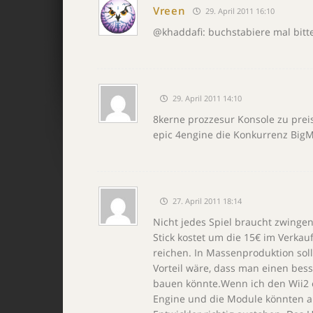
Vreen
29. April 2011 16:10
@khaddafi: buchstabiere mal bitt
29. April 2011 14:10
8kerne prozzesur Konsole zu preis
epic 4engine die Konkurrenz BigM
27. April 2011 18:14
Nicht jedes Spiel braucht zwinge
Stick kostet um die 15€ im Verkau
reichen. In Massenproduktion sollt
Vorteil wäre, dass man einen bes
bauen könnte.Wenn ich den Wii2 en
Engine und die Module könnten a