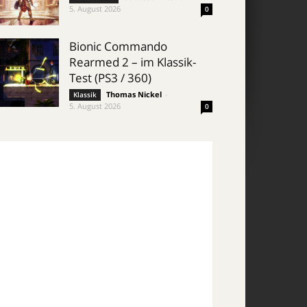
5. August 2026
0
Bionic Commando
Rearmed 2 – im Klassik-
Test (PS3 / 360)
Thomas Nickel
-
Klassik
5. August 2026
0