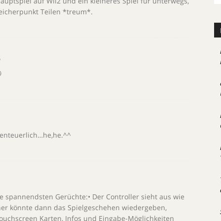
auptspiel auf Wii2 und ein kleineres Spiel für unterwegs,
eicherpunkt Teilen *treum*.
6

benteuerlich…he,he.^^
1
ie spannendsten Gerüchte:• Der Controller sieht aus wie
eher könnte dann das Spielgeschehen wiedergeben,
ouchscreen Karten, Infos und Eingabe-Möglichkeiten