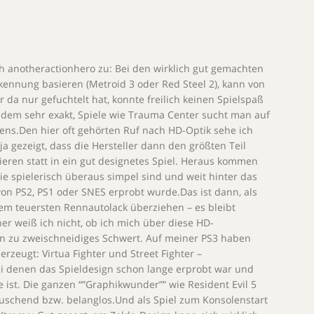
ch anotheractionhero zu: Bei den wirklich gut gemachten
kennung basieren (Metroid 3 oder Red Steel 2), kann von
r da nur gefuchtelt hat, konnte freilich keinen Spielspaß
udem sehr exakt, Spiele wie Trauma Center sucht man auf
ns.Den hier oft gehörten Ruf nach HD-Optik sehe ich
 ja gezeigt, dass die Hersteller dann den größten Teil
ieren statt in ein gut designetes Spiel. Heraus kommen
ie spielerisch überaus simpel sind und weit hinter das
von PS2, PS1 oder SNES erprobt wurde.Das ist dann, als
em teuersten Rennautolack überziehen – es bleibt
er weiß ich nicht, ob ich mich über diese HD-
ein zu zweischneidiges Schwert. Auf meiner PS3 haben
rzeugt: Virtua Fighter und Street Fighter –
ei denen das Spieldesign schon lange erprobt war und
e ist. Die ganzen “”Graphikwunder”” wie Resident Evil 5
äuschend bzw. belanglos.Und als Spiel zum Konsolenstart