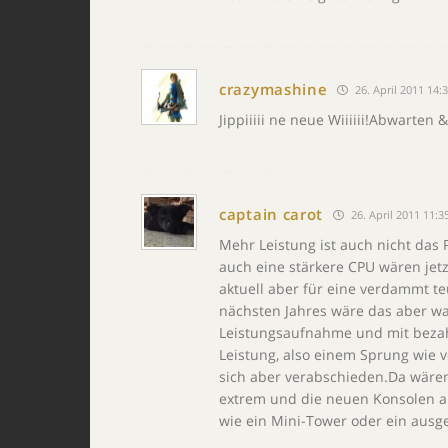
crazymashine
26. April 2011 14:
Jippiiiii ne neue Wiiiiii!Abwarten 
captain carot
26. April 2011 11:3
Mehr Leistung ist auch nicht das 
auch eine stärkere CPU wären jet
aktuell aber für eine verdammt t
nächsten Jahres wäre das aber wa
Leistungsaufnahme und mit bezah
Leistung, also einem Sprung wie 
sich aber verabschieden.Da wäre
extrem und die neuen Konsolen a
wie ein Mini-Tower oder ein ausg