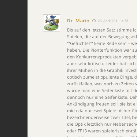
Dr. Mario
26. April 2011 14:38
Bis auf den letzten Satz stimme i
Spielen, die auf der Bewegungser
“”Gefuchtel”” keine Rede sein – we
haben. Die Pionterfunktion war z
den Konkurrenzprodukten vergebe
aber sehr kritisch: Leider hat sich
ihrer Mühen in die Graphik invest
optisch zumeist opulente Dinge, d
zurückfallen, was noch zu Zeiten 
würde man eine Seifenkiste mit d
dennoch nur eine Seifenkiste. Dah
Ankündigung freuen soll, sie ist 
mich da nur zwei Spiele bisher übe
bezeichnenderweise zwei Titel, b
die Optik letztlich nur Nebensach
oder FF13 waren spielerisch entt