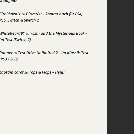
verfügbar
FirePhoenix
CloverPit – kommt auch für PS4,
zu
PS5, Switch & Switch 2
Whitebeard91
Yoshi and the Mysterious Book –
zu
im Test (Switch 2)
Runner
Test Drive Unlimited 2 – im Klassik-Test
zu
(PS3 / 360)
captain carot
Tops & Flops – Heiß!
zu