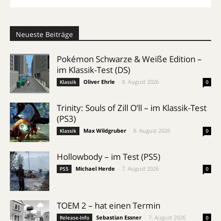
Neueste Beiträge
Pokémon Schwarze & Weiße Edition –
im Klassik-Test (DS)
Oliver Ehrle
-
8. August 2026
Klassik
0
Trinity: Souls of Zill O’ll – im Klassik-Test
(PS3)
Max Wildgruber
-
8. August 2026
Klassik
0
Hollowbody – im Test (PS5)
Michael Herde
-
7. August 2026
PS5
0
TOEM 2 – hat einen Termin
Sebastian Essner
-
7. August 2026
Release-Info
0