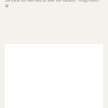
Die Karte auf dem Bild ist aber von Fallout3. *Klugscheiss*
😀