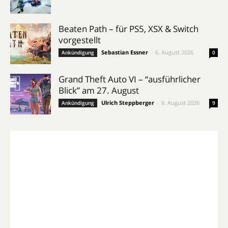
Beaten Path – für PS5, XSX & Switch
vorgestellt
Sebastian Essner
-
6. August 2026
Ankündigung
0
Grand Theft Auto VI – “ausführlicher
Blick” am 27. August
Ulrich Steppberger
-
6. August 2026
Ankündigung
9