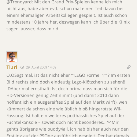
@Trondyard: Mit den Grand Prix-Spielen kenne ich mich
nicht aus, habe aber evtl. schon mal einen Teil davon bei
einem ehemaligen Arbeitskollegen gespielt. Ist auch schon
mindestens 10 Jahre her, deswegen kann ich über die KI nix
sagen, ausser, dass mir di
Tiuri
29. April 2009 14:09
O.OSagt mal, ist das nicht eher “”LEGO Formel 1″”? Im ersten
Bild rechts sind doch eindeutig Lego-Klötzchen zu sehen!!!
:DAber mal ernsthaft: Ist doch prima dass man sich für die
HD-Versionen genug Zeit nimmt (und damit 2010 dann
hoffentlich ein ausgereiftes Spiel auf den Markt wirft), wen
kümmert da schon eine wie üblich bloß hingerotzte Wii-
Fassung. Ist halt ein weiteres potthässliches Spiel auf der
Fuchtelkonsole – soweit doch nicht besonderes.. ^^Mir
geht’s übrigens wie buddy4all, ich hab bisher auch nur den
Erstling auf der PSOne ausführlich gespielt. Der hat damals