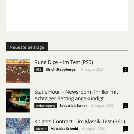
Neueste Beiträge
Rune Dice – im Test (PS5)
Ulrich Steppberger
-
6. August 2026
PS5
0
Static Hour – Newsroom-Thriller mit
Achtziger-Setting angekündigt
Sebastian Essner
-
6. August 2026
Ankündigung
0
Knights Contract – im Klassik-Test (360)
Matthias Schmid
-
6. August 2026
Klassik
0