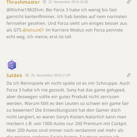
Thrashmaster
25. November 2010 23:28
@Ritchie1982Ehm. Bei Forza 3 habe ich wenig bis fast
garnicht kantenflimmer. Ich hab beides auf nem normalen
fernseher gesehen. Und Forza sieht um einiges besser aus
als GT5.
@tetsuo01
Im Karriere Modus von Forza pennste
echt weg. Ich meine, erst ist toll.
Saldek
25. November 2010 21:47
Da ich Rennspiele eh nicht spiele ist es mir Schnuppe. Auch
Forza 3 habe ich nie gezockt. Sony hat das game gehyped,
aber deswegen sollte ein gutes Produkt nicht zerrissen
werden. Warum fällt es den Leuten so schwer ein game fair
zu bewerten? Die Entwicklungszeit hat den Gamer doch
nicht tangiert, es waren Sony’s Kosten.Natürlich kann man
meckern z.B. von 1000 Autos nur 200 Premium mit Cockpit.
Aber 200 Autos sind immer noch verdammt viel mehr als
die meisten anderen Spiele bieten. So etwas meine ich.