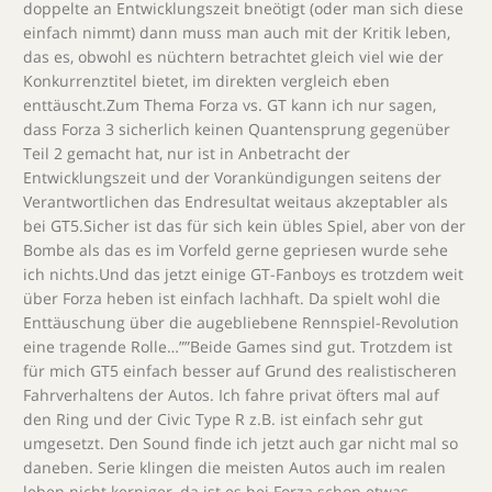
doppelte an Entwicklungszeit bneötigt (oder man sich diese
einfach nimmt) dann muss man auch mit der Kritik leben,
das es, obwohl es nüchtern betrachtet gleich viel wie der
Konkurrenztitel bietet, im direkten vergleich eben
enttäuscht.Zum Thema Forza vs. GT kann ich nur sagen,
dass Forza 3 sicherlich keinen Quantensprung gegenüber
Teil 2 gemacht hat, nur ist in Anbetracht der
Entwicklungszeit und der Vorankündigungen seitens der
Verantwortlichen das Endresultat weitaus akzeptabler als
bei GT5.Sicher ist das für sich kein übles Spiel, aber von der
Bombe als das es im Vorfeld gerne gepriesen wurde sehe
ich nichts.Und das jetzt einige GT-Fanboys es trotzdem weit
über Forza heben ist einfach lachhaft. Da spielt wohl die
Enttäuschung über die augebliebene Rennspiel-Revolution
eine tragende Rolle…””Beide Games sind gut. Trotzdem ist
für mich GT5 einfach besser auf Grund des realistischeren
Fahrverhaltens der Autos. Ich fahre privat öfters mal auf
den Ring und der Civic Type R z.B. ist einfach sehr gut
umgesetzt. Den Sound finde ich jetzt auch gar nicht mal so
daneben. Serie klingen die meisten Autos auch im realen
leben nicht kerniger, da ist es bei Forza schon etwas