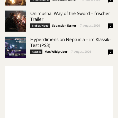
Onimusha: Way of the Sword – frischer
Trailer
Sebastian Essner
-
7. August 2026
Trailer/Video
0
Hyperdimension Neptunia – im Klassik-
Test (PS3)
Max Wildgruber
-
7. August 2026
Klassik
0