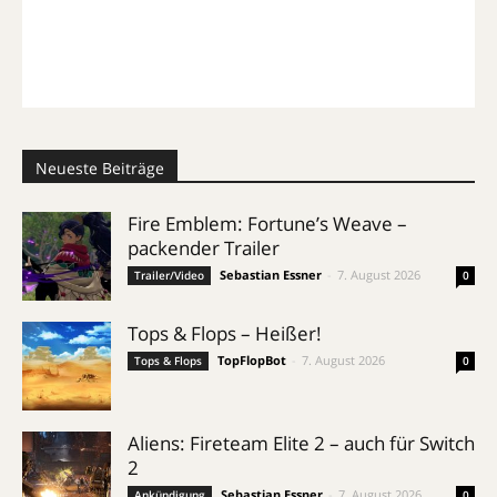
Neueste Beiträge
Fire Emblem: Fortune’s Weave –
packender Trailer
Sebastian Essner
-
7. August 2026
Trailer/Video
0
Tops & Flops – Heißer!
TopFlopBot
-
7. August 2026
Tops & Flops
0
Aliens: Fireteam Elite 2 – auch für Switch
2
Sebastian Essner
-
7. August 2026
Ankündigung
0