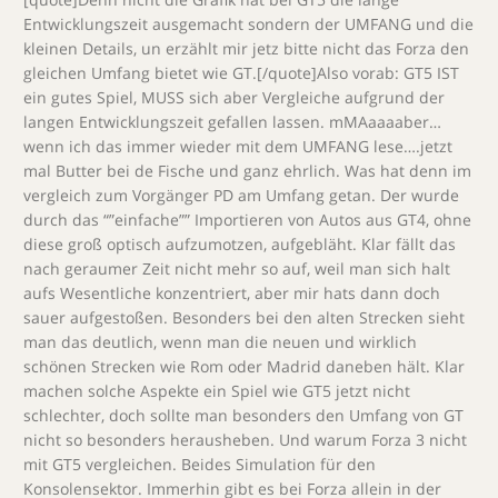
Entwicklungszeit ausgemacht sondern der UMFANG und die
kleinen Details, un erzählt mir jetz bitte nicht das Forza den
gleichen Umfang bietet wie GT.[/quote]Also vorab: GT5 IST
ein gutes Spiel, MUSS sich aber Vergleiche aufgrund der
langen Entwicklungszeit gefallen lassen. mMAaaaaber…
wenn ich das immer wieder mit dem UMFANG lese….jetzt
mal Butter bei de Fische und ganz ehrlich. Was hat denn im
vergleich zum Vorgänger PD am Umfang getan. Der wurde
durch das “”einfache”” Importieren von Autos aus GT4, ohne
diese groß optisch aufzumotzen, aufgebläht. Klar fällt das
nach geraumer Zeit nicht mehr so auf, weil man sich halt
aufs Wesentliche konzentriert, aber mir hats dann doch
sauer aufgestoßen. Besonders bei den alten Strecken sieht
man das deutlich, wenn man die neuen und wirklich
schönen Strecken wie Rom oder Madrid daneben hält. Klar
machen solche Aspekte ein Spiel wie GT5 jetzt nicht
schlechter, doch sollte man besonders den Umfang von GT
nicht so besonders herausheben. Und warum Forza 3 nicht
mit GT5 vergleichen. Beides Simulation für den
Konsolensektor. Immerhin gibt es bei Forza allein in der