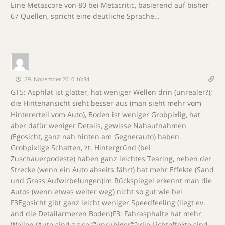
Eine Metascore von 80 bei Metacritic, basierend auf bisher
67 Quellen, spricht eine deutliche Sprache…
29. November 2010 16:34
GT5: Asphlat ist glatter, hat weniger Wellen drin (unrealer?);
die Hintenansicht sieht besser aus (man sieht mehr vom
Hintererteil vom Auto), Boden ist weniger Grobpixlig, hat
aber dafür weniger Details, gewisse Nahaufnahmen
(Egosicht, ganz nah hinten am Gegnerauto) haben
Grobpixlige Schatten, zt. Hintergründ (bei
Zuschauerpodeste) haben ganz leichtes Tearing, neben der
Strecke (wenn ein Auto abseits fährt) hat mehr Effekte (Sand
und Grass Aufwirbelungen)im Rückspiegel erkennt man die
Autos (wenn etwas weiter weg) nicht so gut wie bei
F3Egosicht gibt ganz leicht weniger Speedfeeling (liegt ev.
and die Detailarmeren Boden)F3: Fahrasphalte hat mehr
Wellen (Auto sind z.t so “”unruhiger””);die Lichteffekte sind