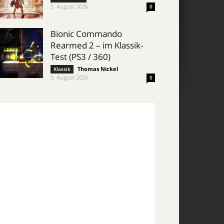
5. August 2026
0
Bionic Commando
Rearmed 2 – im Klassik-
Test (PS3 / 360)
Thomas Nickel
-
Klassik
5. August 2026
0