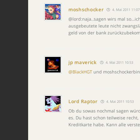
moshschocker
4. Mai 2011 11:07
@lord:naja..sagen wirs mal so…ic
ausgebeutete leute nicht zwangslä
geld von der bank zurückzubekom
jp maverick
4. Mai 2011 10:53
@BlackHGT
und moshschockerbin 
Lord Raptor
4. Mai 2011 10:53
Ob du sowas nochmal sagen würde
es. Du hast schon teilweise recht,
Kreditkarte habe. Kann alle verst