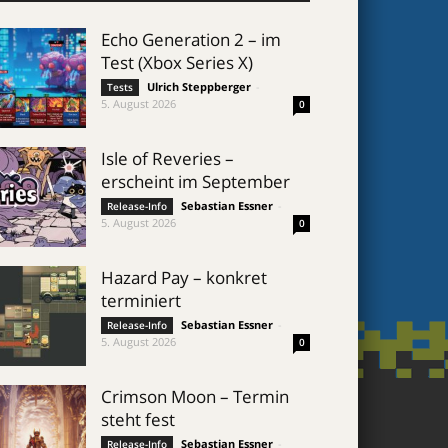
Echo Generation 2 – im
Test (Xbox Series X)
Ulrich Steppberger
-
Tests
5. August 2026
0
Isle of Reveries –
erscheint im September
Sebastian Essner
-
Release-Info
5. August 2026
0
Hazard Pay – konkret
terminiert
Sebastian Essner
-
Release-Info
5. August 2026
0
Crimson Moon – Termin
steht fest
Sebastian Essner
-
Release-Info