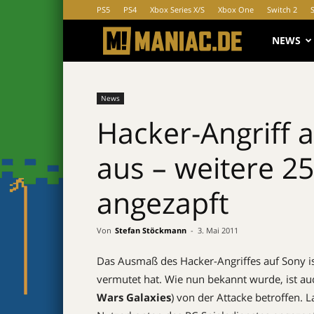
PS5
PS4
Xbox Series X/S
Xbox One
Switch 2
MANIAC.d
NEWS
News
Hacker-Angriff a
aus – weitere 2
angezapft
Von
Stefan Stöckmann
-
3. Mai 2011
Das Ausmaß des Hacker-Angriffes auf Sony is
vermutet hat. Wie nun bekannt wurde, ist au
Wars Galaxies
) von der Attacke betroffen.