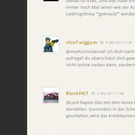
Genau so isses…und das habe ich
immer noch.Mal sehen wie der Auf
Lieblingsfirma “”geknackt”” worden
chief wiggum
4. Mai 2011 11:38
@moshschockersoll ich dich näch
aufrege? du überschätzt dich gewal
nicht online zocken kann, sondern
BlackHGT
4. Mai 2011 11:08
@Lord Raptor.Das mit dem konto Le
darstellen. (zumindest in der Sch
geschehen, wird das Kreditkarten