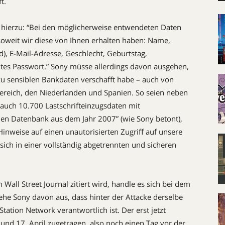
t.
 hierzu: “Bei den möglicherweise entwendeten Daten
soweit wir diese von Ihnen erhalten haben: Name,
d), E-Mail-Adresse, Geschlecht, Geburtstag,
s Passwort.” Sony müsse allerdings davon ausgehen,
zu sensiblen Bankdaten verschafft habe – auch von
ereich, den Niederlanden und Spanien. So seien neben
uch 10.700 Lastschrifteinzugsdaten mit
en Datenbank aus dem Jahr 2007” (wie Sony betont),
Hinweise auf einen unautorisierten Zugriff auf unsere
ich in einer vollständig abgetrennten und sicheren
Wall Street Journal zitiert wird, handle es sich bei dem
gehe Sony davon aus, dass hinter der Attacke derselbe
Station Network verantwortlich ist. Der erst jetzt
und 17. April zugetragen, also noch einen Tag vor der