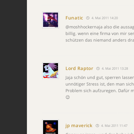
Funatic
4. Mai 2011 14:20
@moshhockernaja also die aussage 
billig. wenn eine firma von mir sen
schützen das niemand anders dran
Lord Raptor
4. Mai 2011 13:28
Jaja schön und gut, sperren lassen
unnötiger Stress ist, den man sich
Problem sich aufzuregen. Dafür 
😉
jp maverick
4. Mai 2011 11:47