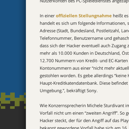
Nutzerkonten des PC-Spieledienstes angezapf
In einer
offiziellen Stellungnahme
heißt es
handelt es sich um folgende Informationen, 
Adresse (Stadt, Bundesland, Postleitzahl, Lan
Telefonnummer, Benutzername und gehaschte
dass sich der Hacker eventuell auch Zugang 
mehr als 10.000 Kunden in Deutschland, Öst
12.700 Nummern von Kredit- und EC-Karten a
Kontonummern aus einer “nicht mehr aktuell
gestohlen worden. Es gebe allerdings “keine 
Haupt-Kreditkatendatenbank. Diese befindet s
Umgebung.”, bekräftigt Sony.
Wie Konzernsprecherin Michele Sturdivant im 
Vorfall nicht um einen “zweiten Angriff”. So 
Hacker steckt, der für den Angiff auf das Play
bekannt gewordene Vorfall habe sich am 16. 