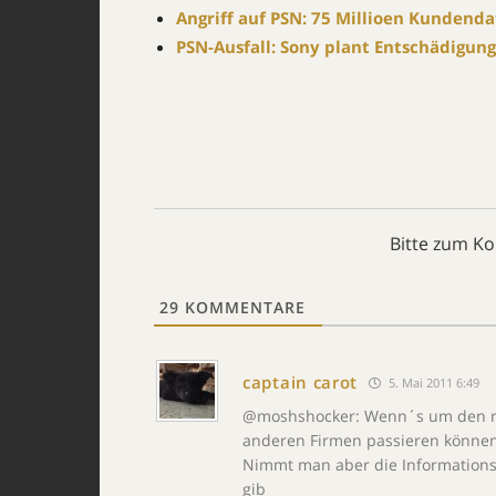
Angriff auf PSN: 75 Millioen Kundend
PSN-Ausfall: Sony plant Entschädigun
Bitte zum K
29
KOMMENTARE
captain carot
5. Mai 2011 6:49
@moshshocker: Wenn´s um den rei
anderen Firmen passieren können 
Nimmt man aber die Informationsp
gib