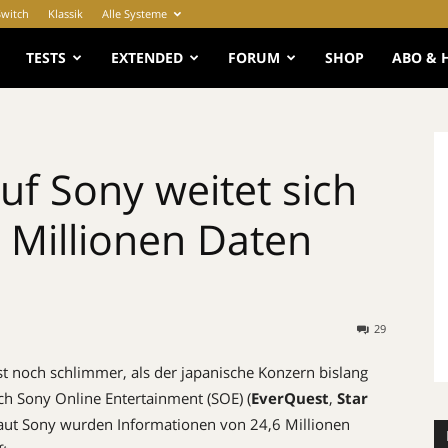
Switch
Klassik
Alle Systeme
e
TESTS
EXTENDED
FORUM
SHOP
ABO & 
uf Sony weitet sich
5 Millionen Daten
29
t noch schlimmer, als der japanische Konzern bislang
ch Sony Online Entertainment (SOE) (
EverQuest
,
Star
 Laut Sony wurden Informationen von 24,6 Millionen