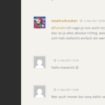
moshschocker
4. Mai 2011 23:50
@Funatic
:ich sage ja nun auch ni
das ist ja alles absolut richtig, 
sich halt vielleicht einfach ein 
4. Mai 2011 15:10
Hallo maverick 😉
4. Mai 2011 15:09
Wer auch immer bei sony dafür ver