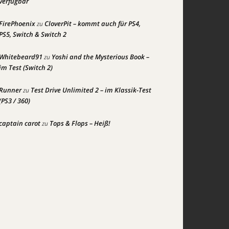
verfügbar
FirePhoenix
CloverPit – kommt auch für PS4,
zu
PS5, Switch & Switch 2
Whitebeard91
Yoshi and the Mysterious Book –
zu
im Test (Switch 2)
Runner
Test Drive Unlimited 2 – im Klassik-Test
zu
(PS3 / 360)
captain carot
Tops & Flops – Heiß!
zu