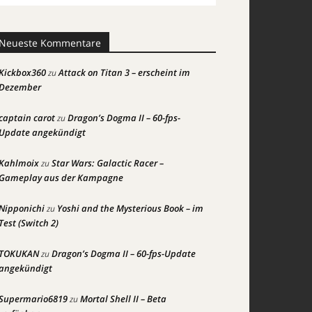
Neueste Kommentare
Kickbox360
Attack on Titan 3 – erscheint im
zu
Dezember
captain carot
Dragon’s Dogma II – 60-fps-
zu
Update angekündigt
Kahlmoix
Star Wars: Galactic Racer –
zu
Gameplay aus der Kampagne
Nipponichi
Yoshi and the Mysterious Book – im
zu
Test (Switch 2)
TOKUKAN
Dragon’s Dogma II – 60-fps-Update
zu
angekündigt
Supermario6819
Mortal Shell II – Beta
zu