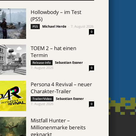
Hollowbody – im Test
(PS5)
Michael Herde
-
7. August 2026
PS5
0
TOEM 2 – hat einen
Termin
Sebastian Essner
-
Release-Info
7. August 2026
0
Persona 4 Revival – neuer
Charakter-Trailer
Sebastian Essner
-
Trailer/Video
7. August 2026
0
Mistfall Hunter –
Millionenmarke bereits
geknackt