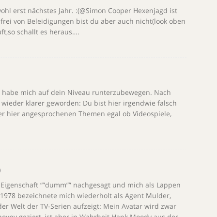
hl erst nächstes Jahr. :(@Simon Cooper Hexenjagd ist
frei von Beleidigungen bist du aber auch nicht(look oben
ft,so schallt es heraus….
ust habe mich auf dein Niveau runterzubewegen. Nach
r wieder klarer geworden: Du bist hier irgendwie falsch
der hier angesprochenen Themen egal ob Videospiele,
9
 Eigenschaft “”dumm”” nachgesagt und mich als Lappen
y 1978 bezeichnete mich wiederholt als Agent Mulder,
der Welt der TV-Serien aufzeigt: Mein Avatar wird zwar
ovny geziert, ist aber in Wahrheit Hank Moody aus der