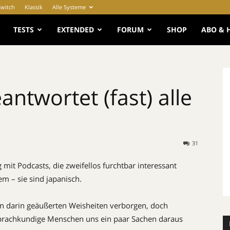
Switch
Klassik
Alle Systeme
e
TESTS
EXTENDED
FORUM
SHOP
ABO & 
ntwortet (fast) alle
31
mit Podcasts, die zweifellos furchtbar interessant
m – sie sind japanisch.
n darin geäußerten Weisheiten verborgen, doch
prachkundige Menschen uns ein paar Sachen daraus