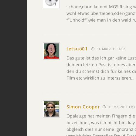
schade,dann kommt MGS:Rising wo
wohl etwas übertieben,oder?ganz 
“”Unhold””)wie man in den wald ru
tetsuo01
31. Mai 2011 14:02
Das gute ist das ich gar keine L
deinem letzten Post ist eines abe
den du scheinst dich für keines 
Film etc wirklich zu interssieren…
Simon Cooper
31. Mai 2011 13:3
Opalauge hat meinen Fingern die
bezeichnet, was ich nicht bin. ka
obgleich dies nur seine Ignoranz 
vom Mulder-Darsteller David Duch