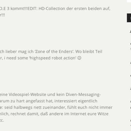
Z.O.E 3 kommt!!!EDIT: HD-Collection der ersten beiden auf,
!!!
ch lieber mag ich ‘Zone of the Enders’. Wo bleibt Teil
er, i need some ‘highspeed robot action’ 😉
t eine Videospiel-Website und kein Diven-Messaging-
rum zu hart angefasst hat, interessiert eigentlich
lle: seid halbwegs nett zueinander, fühlt euch nicht immer
chlich, rechnet damit, daß andere im Internet eure Witze
tc.