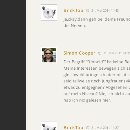
BrickTop
31. Mai 2011 14:43
ja,okay.dann geh bei deine Freund
die Nerven.
Simon Cooper
31. Mai 2011 14:3
Der Begriff “”Unhold”” ist keine B
Meine Interessen bewegen sich se
gleichwohl bringe ich aber nicht 
seid teilweise noch Jungfrauen) vie
etwas zu entgegnen? Abgesehen vo
auf mein Niveau? Nie, ich nicht 
hab ich nix gelesen hier.
BrickTop
31. Mai 2011 14:27