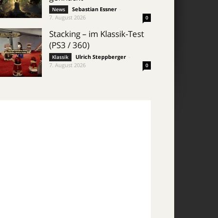
Sebastian Essner
-
News
7. August 2026
0
Stacking – im Klassik-Test
(PS3 / 360)
Ulrich Steppberger
-
Klassik
7. August 2026
0