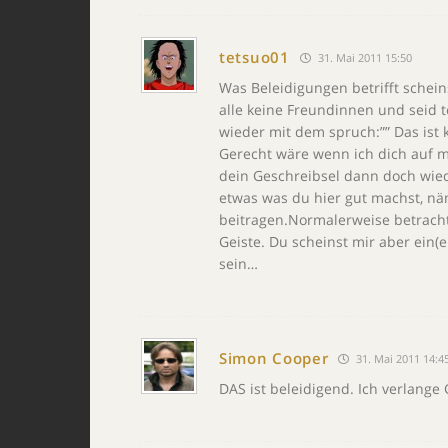
tetsuo01
31. Mai 2011 15:50
Was Beleidigungen betrifft schein
alle keine Freundinnen und seid t
wieder mit dem spruch:”” Das ist 
Gerecht wäre wenn ich dich auf m
dein Geschreibsel dann doch wieder
etwas was du hier gut machst, nä
beitragen.Normalerweise betracht
Geiste. Du scheinst mir aber ein(
sein…
Simon Cooper
31. Mai 2011 14:4
DAS ist beleidigend. Ich verlange 