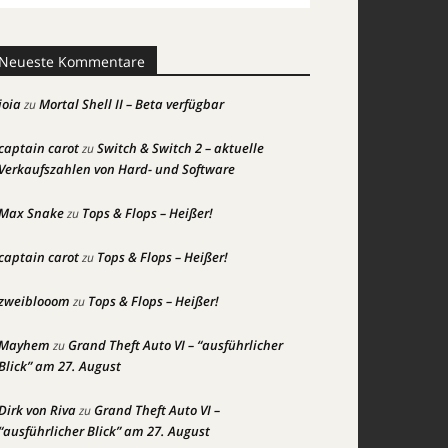
Neueste Kommentare
joia
Mortal Shell II – Beta verfügbar
zu
captain carot
Switch & Switch 2 – aktuelle
zu
Verkaufszahlen von Hard- und Software
Max Snake
Tops & Flops – Heißer!
zu
captain carot
Tops & Flops – Heißer!
zu
zweiblooom
Tops & Flops – Heißer!
zu
Mayhem
Grand Theft Auto VI – “ausführlicher
zu
Blick” am 27. August
Dirk von Riva
Grand Theft Auto VI –
zu
“ausführlicher Blick” am 27. August