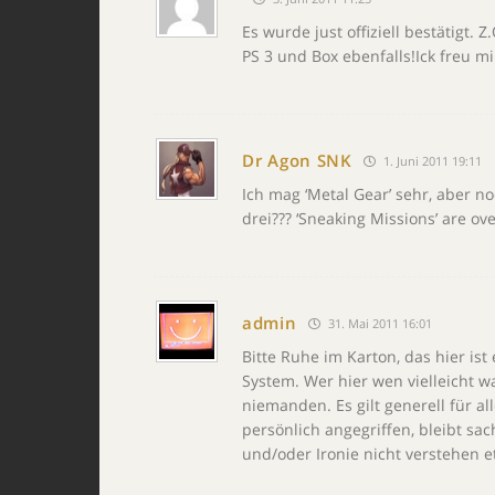
Es wurde just offiziell bestätigt. 
PS 3 und Box ebenfalls!Ick freu mir
Dr Agon SNK
1. Juni 2011 19:11
Ich mag ‘Metal Gear’ sehr, aber no
drei??? ‘Sneaking Missions’ are ov
admin
31. Mai 2011 16:01
Bitte Ruhe im Karton, das hier is
System. Wer hier wen vielleicht wa
niemanden. Es gilt generell für a
persönlich angegriffen, bleibt sa
und/oder Ironie nicht verstehen e