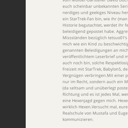
euch scheinbar unbekannten Serie 
nerdiges und geekiges Niveau heru
ein StarTrek-Fan bin, wie ihr (man 
Historie begutachtet, werdet ihr fe
beleidigend gepostet habe. Aggres
Missständen bezüglich tetsuo01’s 
mich wie ein Kind zu beschwichtig
genannten Beleidigungen an mich
veröffentlichtem Leserbrief und mö
auch noch bin, solche Respektlosi
Freizeit mit StarTrek, Babylon5, 
Vergnügen verbringen.Mit einer pr
nur im Recht, sondern auch ein M
(da seltsam und unüberlegt posten
Richtung und es ist jedes Mal, we
eine Hexenjagd gegen mich. Hexe
wirklich Hexen.Versucht mal, eure
Realschule von Mustafa und Euge
kommunizieren.