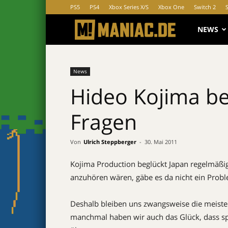
PS5
PS4
Xbox Series X/S
Xbox One
Switch 2
MANIAC.d
NEWS
News
Hideo Kojima bea
Fragen
Von
Ulrich Steppberger
-
30. Mai 2011
Kojima Production beglückt Japan regelmäßig 
anzuhören wären, gäbe es da nicht ein Proble
Deshalb bleiben uns zwangsweise die meiste
manchmal haben wir auch das Glück, dass s