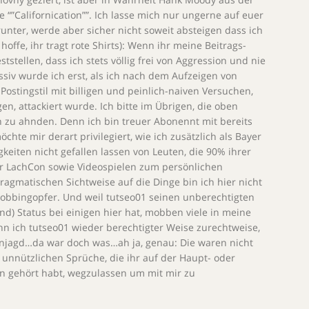
“”Californication””. Ich lasse mich nur ungerne auf euer
nter, werde aber sicher nicht soweit absteigen dass ich
hoffe, ihr tragt rote Shirts): Wenn ihr meine Beitrags-
ststellen, dass ich stets völlig frei von Aggression und nie
siv wurde ich erst, als ich nach dem Aufzeigen von
Postingstil mit billigen und peinlich-naiven Versuchen,
en, attackiert wurde. Ich bitte im Übrigen, die oben
 zu ahnden. Denn ich bin treuer Abonennt mit bereits
chte mir derart privilegiert, wie ich zusätzlich als Bayer
gkeiten nicht gefallen lassen von Leuten, die 90% ihrer
der LachCon sowie Videospielen zum persönlichen
agmatischen Sichtweise auf die Dinge bin ich hier nicht
obbingopfer. Und weil tutseo01 seinen unberechtigten
d) Status bei einigen hier hat, mobben viele in meine
nn ich tutseo01 wieder berechtigter Weise zurechtweise,
njagd…da war doch was…ah ja, genau: Die waren nicht
 unnützlichen Sprüche, die ihr auf der Haupt- oder
n gehört habt, wegzulassen um mit mir zu