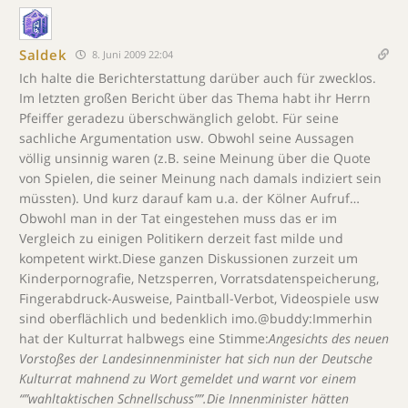
Saldek
8. Juni 2009 22:04
Ich halte die Berichterstattung darüber auch für zwecklos.
Im letzten großen Bericht über das Thema habt ihr Herrn
Pfeiffer geradezu überschwänglich gelobt. Für seine
sachliche Argumentation usw. Obwohl seine Aussagen
völlig unsinnig waren (z.B. seine Meinung über die Quote
von Spielen, die seiner Meinung nach damals indiziert sein
müssten). Und kurz darauf kam u.a. der Kölner Aufruf…
Obwohl man in der Tat eingestehen muss das er im
Vergleich zu einigen Politikern derzeit fast milde und
kompetent wirkt.Diese ganzen Diskussionen zurzeit um
Kinderpornografie, Netzsperren, Vorratsdatenspeicherung,
Fingerabdruck-Ausweise, Paintball-Verbot, Videospiele usw
sind oberflächlich und bedenklich imo.@buddy:Immerhin
hat der Kulturrat halbwegs eine Stimme:
Angesichts des neuen
Vorstoßes der Landesinnenminister hat sich nun der Deutsche
Kulturrat mahnend zu Wort gemeldet und warnt vor einem
“”wahltaktischen Schnellschuss””.Die Innenminister hätten