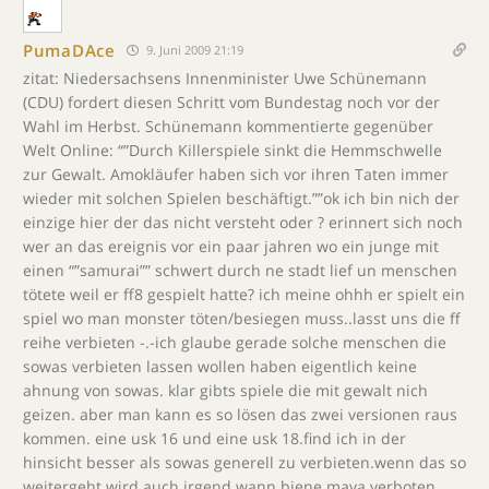
PumaDAce
9. Juni 2009 21:19
zitat: Niedersachsens Innenminister Uwe Schünemann
(CDU) fordert diesen Schritt vom Bundestag noch vor der
Wahl im Herbst. Schünemann kommentierte gegenüber
Welt Online: “”Durch Killerspiele sinkt die Hemmschwelle
zur Gewalt. Amokläufer haben sich vor ihren Taten immer
wieder mit solchen Spielen beschäftigt.””ok ich bin nich der
einzige hier der das nicht versteht oder ? erinnert sich noch
wer an das ereignis vor ein paar jahren wo ein junge mit
einen “”samurai”” schwert durch ne stadt lief un menschen
tötete weil er ff8 gespielt hatte? ich meine ohhh er spielt ein
spiel wo man monster töten/besiegen muss..lasst uns die ff
reihe verbieten -.-ich glaube gerade solche menschen die
sowas verbieten lassen wollen haben eigentlich keine
ahnung von sowas. klar gibts spiele die mit gewalt nich
geizen. aber man kann es so lösen das zwei versionen raus
kommen. eine usk 16 und eine usk 18.find ich in der
hinsicht besser als sowas generell zu verbieten.wenn das so
weitergeht wird auch irgend wann biene maya verboten