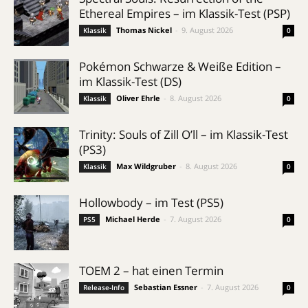
Ethereal Empires – im Klassik-Test (PSP)
Thomas Nickel
-
9. August 2026
Klassik
0
Pokémon Schwarze & Weiße Edition –
im Klassik-Test (DS)
Oliver Ehrle
-
8. August 2026
Klassik
0
Trinity: Souls of Zill O’ll – im Klassik-Test
(PS3)
Max Wildgruber
-
8. August 2026
Klassik
0
Hollowbody – im Test (PS5)
Michael Herde
-
7. August 2026
PS5
0
TOEM 2 – hat einen Termin
Sebastian Essner
-
7. August 2026
Release-Info
0