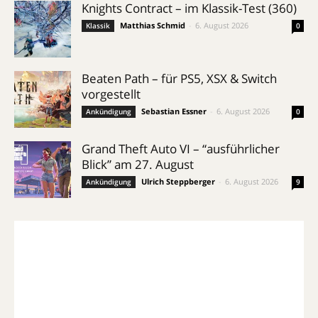
Knights Contract – im Klassik-Test (360)
Matthias Schmid
-
6. August 2026
Klassik
0
Beaten Path – für PS5, XSX & Switch
vorgestellt
Sebastian Essner
-
6. August 2026
Ankündigung
0
Grand Theft Auto VI – “ausführlicher
Blick” am 27. August
Ulrich Steppberger
-
6. August 2026
Ankündigung
9