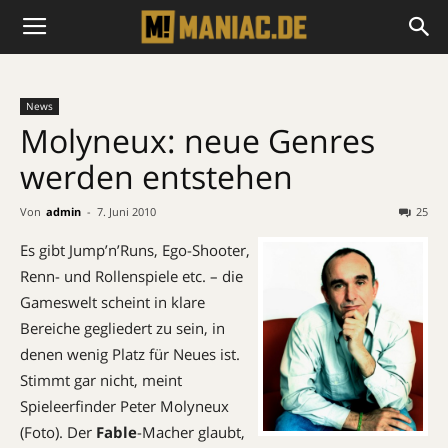
News
Molyneux: neue Genres
werden entstehen
Von
admin
-
7. Juni 2010
25
Es gibt Jump’n’Runs, Ego-Shooter,
Renn- und Rollenspiele etc. – die
Gameswelt scheint in klare
Bereiche gegliedert zu sein, in
denen wenig Platz für Neues ist.
Stimmt gar nicht, meint
Spieleerfinder Peter Molyneux
(Foto). Der
Fable
-Macher glaubt,