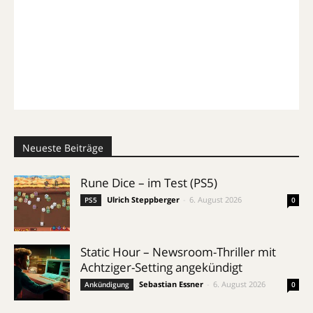
Neueste Beiträge
Rune Dice – im Test (PS5)
Ulrich Steppberger
-
6. August 2026
PS5
0
Static Hour – Newsroom-Thriller mit
Achtziger-Setting angekündigt
Sebastian Essner
-
6. August 2026
Ankündigung
0