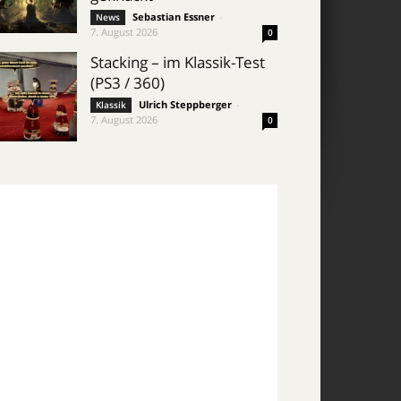
Sebastian Essner
-
News
7. August 2026
0
Stacking – im Klassik-Test
(PS3 / 360)
Ulrich Steppberger
-
Klassik
7. August 2026
0