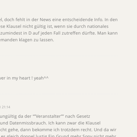
l, doch fehlt in der News eine entscheidende Info. In den
e Klausel nicht gültig ist, wenn sie durch nationales
l zumindest in D auf jeden Fall zutreffen dürfte. Man kann
jemanden klagen zu lassen.
er in my heart ! yeah^^
 21:14
 ungültig da der “”Veranstalter”” nach Gesetz
t und Datenmissbrauch. Ich kann zwar die Klausel
ericht gehe, dann bekomme ich trotzdem recht. Und da wir
st es gleich doppel lustig.Ein Grund mehr Sony nicht mehr