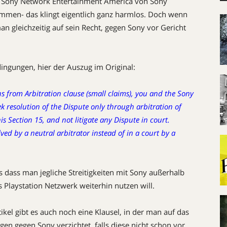
 Sony Network Entertainment America von Sony
mmen- das klingt eigentlich ganz harmlos. Doch wenn
 gleichzeitig auf sein Recht, gegen Sony vor Gericht
edingungen, hier der Auszug im Original:
ons from Arbitration clause (small claims), you and the Sony
ek resolution of the Dispute only through arbitration of
s Section 15, and not litigate any Dispute in court.
ved by a neutral arbitrator instead of in a court by a
s dass man jegliche Streitigkeiten mit Sony außerhalb
Playstation Netzwerk weiterhin nutzen will.
tikel gibt es auch noch eine Klausel, in der man auf das
n gegen Sony verzichtet, falls diese nicht schon vor