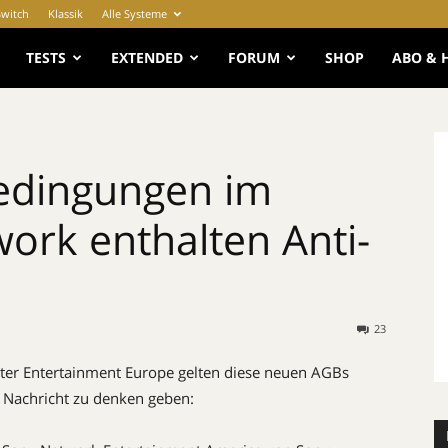
Switch
Klassik
Alle Systeme
e
TESTS
EXTENDED
FORUM
SHOP
ABO & 
edingungen im
work enthalten Anti-
23
er Entertainment Europe gelten diese neuen AGBs
e Nachricht zu denken geben: