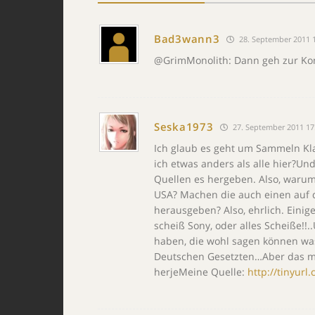
Bad3wann3
28. September 2011 
@GrimMonolith: Dann geh zur Kon
Seska1973
27. September 2011 17
Ich glaub es geht um Sammeln Kla
ich etwas anders als alle hier?U
Quellen es hergeben. Also, warum 
USA? Machen die auch einen auf d
herausgeben? Also, ehrlich. Einig
scheiß Sony, oder alles Scheiße!!
haben, die wohl sagen können was 
Deutschen Gesetzten…Aber das ma
herjeMeine Quelle:
http://tinyurl