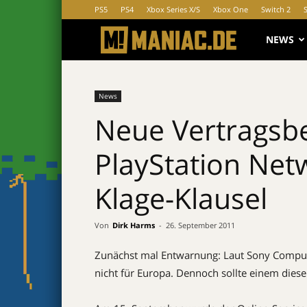
PS5
PS4
Xbox Series X/S
Xbox One
Switch 2
MANIAC.d
NEWS
News
Neue Vertragsb
PlayStation Net
Klage-Klausel
Von
Dirk Harms
-
26. September 2011
Zunächst mal Entwarnung: Laut Sony Comput
nicht für Europa. Dennoch sollte einem dies