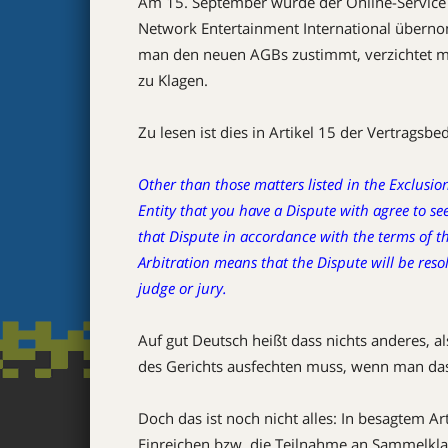
Am 15. September wurde der Online-Service
Network Entertainment International überno
man den neuen AGBs zustimmt, verzichtet man
zu Klagen.
Zu lesen ist dies in Artikel 15 der Vertragsb
Other than those matters listed in the Exclusi
Entity that you have a Dispute with agree to se
that Dispute in accordance with the terms of thi
Arbitration means that the Dispute will be resol
judge or jury.
Auf gut Deutsch heißt dass nichts anderes, al
des Gerichts ausfechten muss, wenn man das 
Doch das ist noch nicht alles: In besagtem Ar
Einreichen bzw. die Teilnahme an Sammelklage