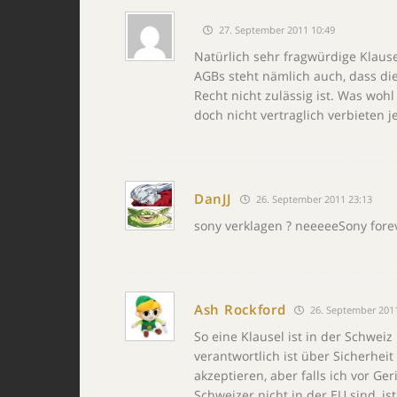
27. September 2011 10:49
Natürlich sehr fragwürdige Klause
AGBs steht nämlich auch, dass dies
Recht nicht zulässig ist. Was woh
doch nicht vertraglich verbieten 
DanJJ
26. September 2011 23:13
sony verklagen ? neeeeeSony forev
Ash Rockford
26. September 2011
So eine Klausel ist in der Schweiz
verantwortlich ist über Sicherhei
akzeptieren, aber falls ich vor G
Schweizer nicht in der EU sind, i