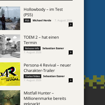
Hollowbody – im Test
(PS5)
Michael Herde
-
7. August 2026
PS5
0
TOEM 2 – hat einen
Termin
Sebastian Essner
-
Release-Info
7. August 2026
0
Persona 4 Revival – neuer
Charakter-Trailer
Sebastian Essner
-
Trailer/Video
7. August 2026
0
Mistfall Hunter –
Millionenmarke bereits
geknackt