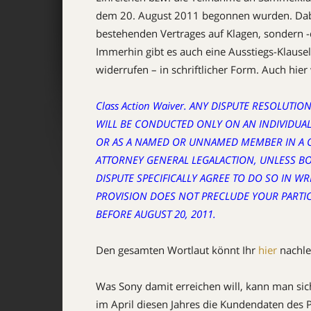
dem 20. August 2011 begonnen wurden. Dabei 
bestehenden Vertrages auf Klagen, sondern -d
Immerhin gibt es auch eine Ausstiegs-Klausel,
widerrufen – in schriftlicher Form. Auch hier
Class Action Waiver. ANY DISPUTE RESOLUT
WILL BE CONDUCTED ONLY ON AN INDIVIDUAL 
OR AS A NAMED OR UNNAMED MEMBER IN A CL
ATTORNEY GENERAL LEGALACTION, UNLESS BO
DISPUTE SPECIFICALLY AGREE TO DO SO IN WR
PROVISION DOES NOT PRECLUDE YOUR PARTICI
BEFORE AUGUST 20, 2011.
Den gesamten Wortlaut könnt Ihr
hier
nachle
Was Sony damit erreichen will, kann man sic
im April diesen Jahres die Kundendaten des P