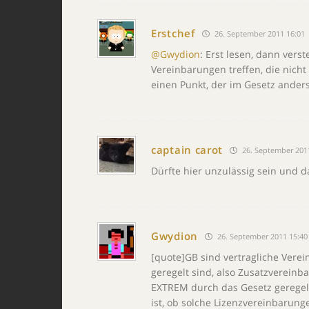
Erstchef
26. September 2011 16:01
@Gwydion
: Erst lesen, dann ver
Vereinbarungen treffen, die nicht 
einen Punkt, der im Gesetz anders 
captain carot
26. September 201
Dürfte hier unzulässig sein und d
Gwydion
26. September 2011 15:40
[quote]GB sind vertragliche Vere
geregelt sind, also Zusatzverein
EXTREM durch das Gesetz geregelt.
ist, ob solche Lizenzvereinbarung