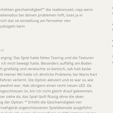
erhöhten geschwindigkeit”” die reaktionszeit, naja wenn
ielemodus bei deinen problemen hilft, isses ja in
nich das ne einstellung am fernseher nen
ausbügeln kann
:20
 erging: Das Spiel hatte fettes Tearing und die Texturen
 ich mich bewegt hatte. Besonders auffällig am Boden
ach grießelig und verwischte so komisch, sah halt kacke
t meiner Wii hatte ich ähnliche Probleme, bei Mario Kart
 Fahren verlernt. Die Option aktiviert und es war so, wie
gewohnt war. Hab übrigens einen recht neuen LED. Da
geschlossen ist, bin ich nicht gleich drauf gekommen,
er siehe da, das Spiel läuft flüssig ohne die oben
 der Option: “” Erhöht die Geschwindigkeit von
ernsehgerät angeschlossenen Spielekonsole ausgeführt