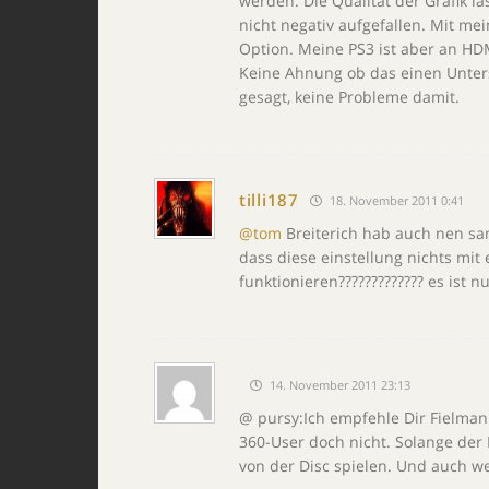
werden. Die Qualität der Grafik lä
nicht negativ aufgefallen. Mit me
Option. Meine PS3 ist aber an HD
Keine Ahnung ob das einen Unter
gesagt, keine Probleme damit.
tilli187
18. November 2011 0:41
@tom
Breiterich hab auch nen sa
dass diese einstellung nichts mit 
funktionieren????????????? es ist 
14. November 2011 23:13
@ pursy:Ich empfehle Dir Fielmann.
360-User doch nicht. Solange der 
von der Disc spielen. Und auch w