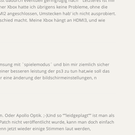
sst dadurch eventuell geringfügig nach”” Letzteres ist mir
iner Xbox hatte ich übrigens keine Probleme, ohne die
MI2 angeschlossen, Umstecken hab’ ich nicht ausprobiert.
schied macht. Meine Xbox hängt an HDMI3, und wie
msung mit `spielemodus´ und bin mir ziemlich sicher
einer besseren leistung der ps3 zu tun hat,wie soll das
nur eine änderung der bildschirmeinstellungen, n
 Oder Apollo Optik. ;-)Und so “”leidgeplagt”” ist man als
Patch nicht veröffentlicht wurde, kann man doch einfach
enn jetzt wieder einige Stimmen laut werden,