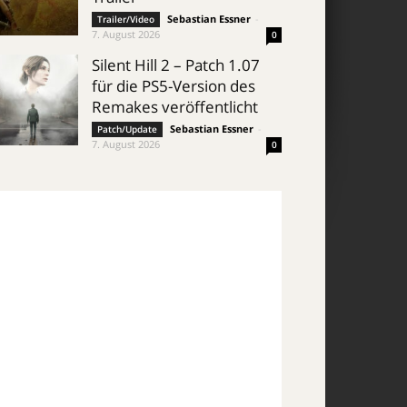
Sebastian Essner
-
Trailer/Video
7. August 2026
0
Silent Hill 2 – Patch 1.07
für die PS5-Version des
Remakes veröffentlicht
Sebastian Essner
-
Patch/Update
7. August 2026
0