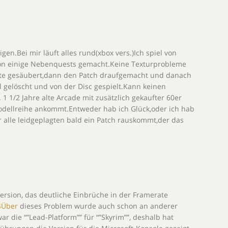
gen.Bei mir läuft alles rund(xbox vers.)Ich spiel von
chon einige Nebenquests gemacht.Keine Texturprobleme
atte gesäubert,dann den Patch draufgemacht und danach
l gelöscht und von der Disc gespielt.Kann keinen
 1 1/2 Jahre alte Arcade mit zusätzlich gekaufter 60er
dellreihe ankommt.Entweder hab ich Glück,oder ich hab
r alle leidgeplagten bald ein Patch rauskommt,der das
ersion, das deutliche Einbrüche in der Framerate
4Über
dieses Problem wurde auch schon an anderer
r die “”Lead-Platform”” für “”Skyrim””, deshalb hat