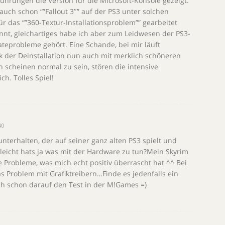
ührungen die Version für die Microsoft-Konsole gezeigt.
t auch schon “”Fallout 3″” auf der PS3 unter solchen
 das “”360-Textur-Installationsproblem”” gearbeitet
annt, gleichartiges habe ich aber zum Leidwesen der PS3-
teprobleme gehört. Eine Schande, bei mir läuft
nk der Deinstallation nun auch mit merklich schöneren
 scheinen normal zu sein, stören die intensive
h. Tolles Spiel!
40
terhalten, der auf seiner ganz alten PS3 spielt und
elleicht hats ja was mit der Hardware zu tun?Mein Skyrim
 Probleme, was mich echt positiv überrascht hat ^^ Bei
s Problem mit Grafiktreibern…Finde es jedenfalls ein
h schon darauf den Test in der M!Games =)