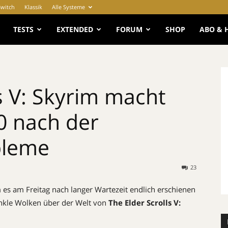
Switch
Klassik
Alle Systeme
e
TESTS
EXTENDED
FORUM
SHOP
ABO & 
s V: Skyrim macht
0 nach der
obleme
23
s am Freitag nach langer Wartezeit endlich erschienen
nkle Wolken über der Welt von
The Elder Scrolls V: