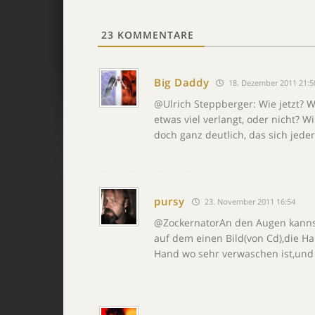
23
KOMMENTARE
Big Daddy
18. Dezember 2011 21:5
@Ulrich Steppberger: Wie jetzt? 
etwas viel verlangt, oder nicht? W
doch ganz deutlich, das sich jede
pursy
23. November 2011 16:54
@ZockernatorAn den Augen kanns 
auf dem einen Bild(von Cd),die Ha
Hand wo sehr verwaschen ist,und d