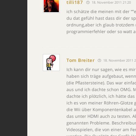
tilli187
18. November 2011 21:20
ich schätze die meinen mit der “”
du dat gefühl hast dass dir der sp
ordnung,aber ich glaub trotzdem 
programmierfehler oder so watt 
Tom Breiter
18. November 2011 2
Ich kann dir nur sagen, wie es mir
haben sich träge aufgebaut, wenn
(die Pflastersteine). Das war einf
aus und ich dachte schon OMG. Mi
dachte ich plötzlich, ich hätte das
ich es von meiner Röhren-Glotze 
die Wii über Komponentenkabel an
das unter HDMI auch zu testen. Ab
genannten Probleme. Beschreibung
Videospielen, die von einer am F