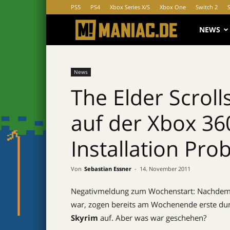
PS5
PS4
Xbox Series X/S
Xbox One
Switch 2
MANIAC.d
NEWS
News
The Elder Scroll
auf der Xbox 36
Installation Pr
Von
Sebastian Essner
-
14. November 2011
Negativmeldung zum Wochenstart: Nachdem e
war, zogen bereits am Wochenende erste du
Skyrim
auf. Aber was war geschehen?