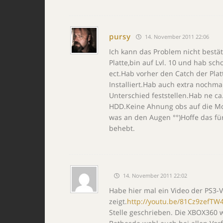
pursy
14. November 2011 22:06
Ich kann das Problem nicht bestäti
Platte,bin auf Lvl. 10 und hab s
ect.Hab vorher den Catch der Pl
Installiert.Hab auch extra nochma
Unterschied feststellen.Hab ne ca.
HDD.Keine Ahnung obs auf die Mo
was an den Augen °°)Hoffe das fü
behebt.
14. November 2011 22:02
Habe hier mal ein Video der PS3-V
zeigt.
http://youtu.be/81Cz9zefTW
Stelle geschrieben. Die XBOX360 wa