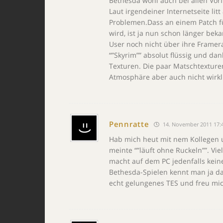
Bethesda wohl auch bei allen Vorf
Laut irgendeiner Internetseite lit
Problemen.Dass an einem Patch für
wird, ist ja nun schon länger bek
User noch nicht über ihre Framera
“”Skyrim”” absolut flüssig und da
Texturen. Die paar Matschtexturen
Atmosphäre aber auch nicht wirklic
Pennratte
14. November 2011 17:
Hab mich heut mit nem Kollegen un
meinte “”läuft ohne Ruckeln””. Vi
macht auf dem PC jedenfalls keine
Bethesda-Spielen kennt man ja da
echt gelungenes TES und freu mic