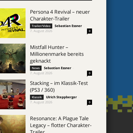
Persona 4 Revival – neuer
Charakter-Trailer
Sebastian Essner
-
Trailer/Video
7. August 2026
0
Mistfall Hunter –
Millionenmarke bereits
geknackt
Sebastian Essner
-
News
7. August 2026
0
Stacking – im Klassik-Test
(PS3 / 360)
Ulrich Steppberger
-
Klassik
7. August 2026
0
Resonance: A Plague Tale
Legacy – flotter Charakter-
Trailer