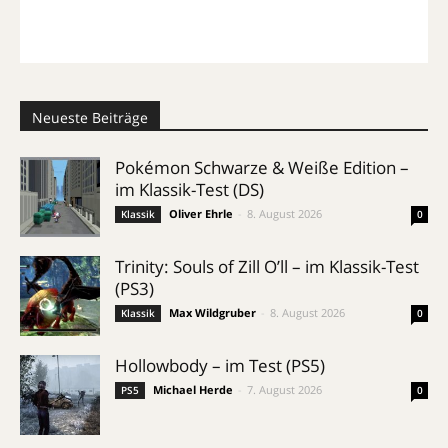
Neueste Beiträge
Pokémon Schwarze & Weiße Edition –
im Klassik-Test (DS)
Oliver Ehrle
-
8. August 2026
Klassik
0
Trinity: Souls of Zill O’ll – im Klassik-Test
(PS3)
Max Wildgruber
-
8. August 2026
Klassik
0
Hollowbody – im Test (PS5)
Michael Herde
-
7. August 2026
PS5
0