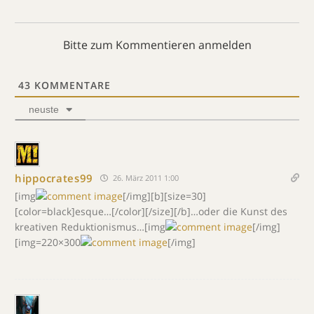
Bitte zum Kommentieren anmelden
43
KOMMENTARE
neuste
hippocrates99
26. März 2011 1:00
[img
[/img][b][size=30]
[color=black]esque…[/color][/size][/b]…oder die Kunst des
kreativen Reduktionismus…[img
[/img]
[img=220×300
[/img]