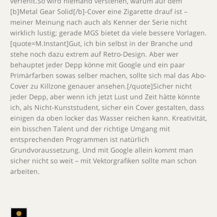
verfehlt.So wird niemand verstehen, warum auf dem
[b]Metal Gear Solid[/b]-Cover eine Zigarette drauf ist –
meiner Meinung nach auch als Kenner der Serie nicht
wirklich lustig; gerade MGS bietet da viele bessere Vorlagen.
[quote=M.Instant]Gut, ich bin selbst in der Branche und
stehe noch dazu extrem auf Retro-Design. Aber wer
behauptet jeder Depp könne mit Google und ein paar
Primärfarben sowas selber machen, sollte sich mal das Abo-
Cover zu Killzone genauer ansehen.[/quote]Sicher nicht
jeder Depp, aber wenn ich jetzt Lust und Zeit hätte könnte
ich, als Nicht-Kunststudent, sicher ein Cover gestalten, dass
einigen da oben locker das Wasser reichen kann. Kreativität,
ein bisschen Talent und der richtige Umgang mit
entsprechenden Programmen ist natürlich
Grundvoraussetzung. Und mit Google allein kommt man
sicher nicht so weit – mit Vektorgrafiken sollte man schon
arbeiten.