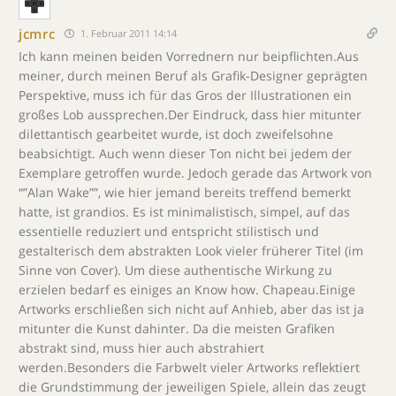
jcmrc
1. Februar 2011 14:14
Ich kann meinen beiden Vorrednern nur beipflichten.Aus
meiner, durch meinen Beruf als Grafik-Designer geprägten
Perspektive, muss ich für das Gros der Illustrationen ein
großes Lob aussprechen.Der Eindruck, dass hier mitunter
dilettantisch gearbeitet wurde, ist doch zweifelsohne
beabsichtigt. Auch wenn dieser Ton nicht bei jedem der
Exemplare getroffen wurde. Jedoch gerade das Artwork von
“”Alan Wake””, wie hier jemand bereits treffend bemerkt
hatte, ist grandios. Es ist minimalistisch, simpel, auf das
essentielle reduziert und entspricht stilistisch und
gestalterisch dem abstrakten Look vieler früherer Titel (im
Sinne von Cover). Um diese authentische Wirkung zu
erzielen bedarf es einiges an Know how. Chapeau.Einige
Artworks erschließen sich nicht auf Anhieb, aber das ist ja
mitunter die Kunst dahinter. Da die meisten Grafiken
abstrakt sind, muss hier auch abstrahiert
werden.Besonders die Farbwelt vieler Artworks reflektiert
die Grundstimmung der jeweiligen Spiele, allein das zeugt