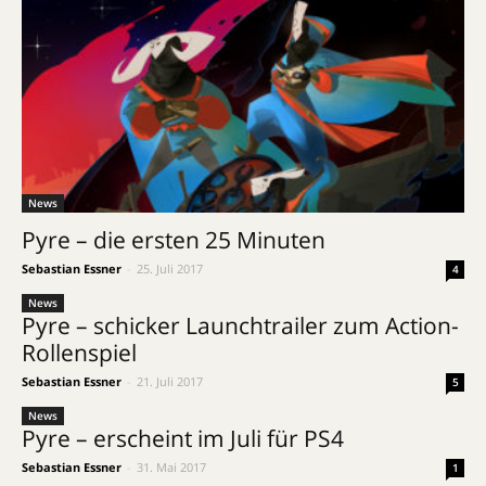
News
Pyre – die ersten 25 Minuten
Sebastian Essner
-
25. Juli 2017
4
News
Pyre – schicker Launchtrailer zum Action-
Rollenspiel
Sebastian Essner
-
21. Juli 2017
5
News
Pyre – erscheint im Juli für PS4
Sebastian Essner
-
31. Mai 2017
1