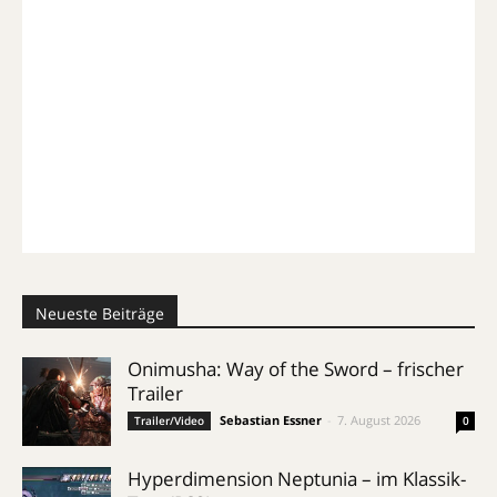
Neueste Beiträge
Onimusha: Way of the Sword – frischer
Trailer
Sebastian Essner
-
7. August 2026
Trailer/Video
0
Hyperdimension Neptunia – im Klassik-