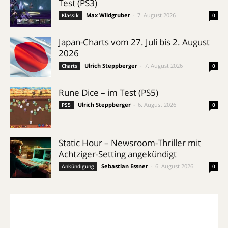
Test (PS3)
Max Wildgruber
-
7. August 2026
Klassik
0
Japan-Charts vom 27. Juli bis 2. August
2026
Ulrich Steppberger
-
7. August 2026
Charts
0
Rune Dice – im Test (PS5)
Ulrich Steppberger
-
6. August 2026
PS5
0
Static Hour – Newsroom-Thriller mit
Achtziger-Setting angekündigt
Sebastian Essner
-
6. August 2026
Ankündigung
0