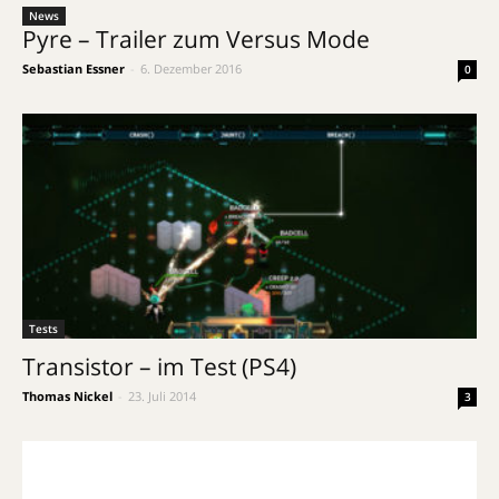
News
Pyre – Trailer zum Versus Mode
Sebastian Essner
-
6. Dezember 2016
0
Tests
Transistor – im Test (PS4)
Thomas Nickel
-
23. Juli 2014
3