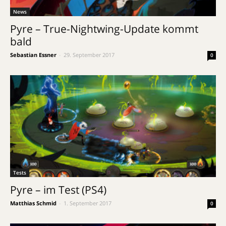
News
Pyre – True-Nightwing-Update kommt
bald
Sebastian Essner
-
29. September 2017
0
Tests
Pyre – im Test (PS4)
Matthias Schmid
-
1. September 2017
0