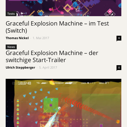
Tests
Graceful Explosion Machine – im Test
(Switch)
Thomas Nickel
-
1. Mai 2017
0
News
Graceful Explosion Machine – der
switchige Start-Trailer
Ulrich Steppberger
-
5. April 2017
0