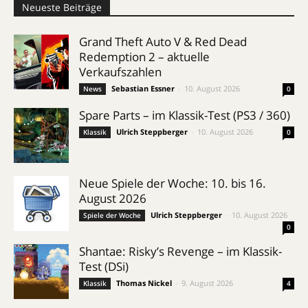
Neueste Beiträge
Grand Theft Auto V & Red Dead
Redemption 2 – aktuelle
Verkaufszahlen
Sebastian Essner
-
10. August 2026
News
0
Spare Parts – im Klassik-Test (PS3 / 360)
Ulrich Steppberger
-
10. August 2026
Klassik
0
Neue Spiele der Woche: 10. bis 16.
August 2026
Ulrich Steppberger
-
10. August 2026
Spiele der Woche
0
Shantae: Risky’s Revenge – im Klassik-
Test (DSi)
Thomas Nickel
-
9. August 2026
Klassik
4