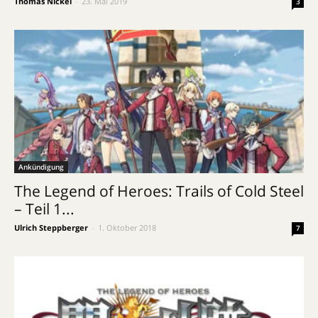
Thomas Nickel
-
23. Mai 2019
3
Ankündigung
The Legend of Heroes: Trails of Cold Steel
– Teil 1...
Ulrich Steppberger
-
1. Oktober 2018
7