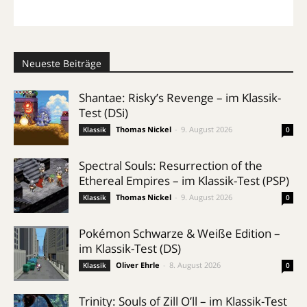
Neueste Beiträge
Shantae: Risky’s Revenge – im Klassik-
Test (DSi)
Thomas Nickel
-
9. August 2026
Klassik
0
Spectral Souls: Resurrection of the
Ethereal Empires – im Klassik-Test (PSP)
Thomas Nickel
-
9. August 2026
Klassik
0
Pokémon Schwarze & Weiße Edition –
im Klassik-Test (DS)
Oliver Ehrle
-
8. August 2026
Klassik
0
Trinity: Souls of Zill O’ll – im Klassik-Test