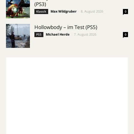
(PS3)
Max Wildgruber
-
8. August 2026
Klassik
0
Hollowbody – im Test (PS5)
Michael Herde
-
7. August 2026
PS5
0