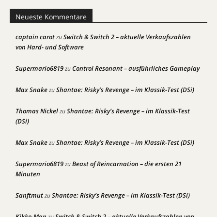
Neueste Kommentare
captain carot
Switch & Switch 2 – aktuelle Verkaufszahlen
zu
von Hard- und Software
Supermario6819
Control Resonant – ausführliches Gameplay
zu
Max Snake
Shantae: Risky’s Revenge – im Klassik-Test (DSi)
zu
Thomas Nickel
Shantae: Risky’s Revenge – im Klassik-Test
zu
(DSi)
Max Snake
Shantae: Risky’s Revenge – im Klassik-Test (DSi)
zu
Supermario6819
Beast of Reincarnation – die ersten 21
zu
Minuten
Sanftmut
Shantae: Risky’s Revenge – im Klassik-Test (DSi)
zu
Kikko-Man
Switch & Switch 2 – aktuelle Verkaufszahlen von
zu