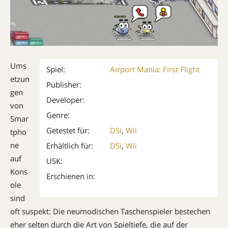
Ums
Spiel:
Airport Mania: First Flight
etzun
Publisher:
gen
Developer:
von
Genre:
Smar
Getestet für:
DSi
,
Wii
tpho
ne
Erhältlich für:
DSi
,
Wii
auf
USK:
Kons
Erschienen in:
ole
sind
oft suspekt: Die neumodischen Taschenspieler bestechen
eher selten durch die Art von Spieltiefe, die auf der