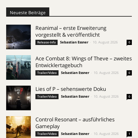
Neueste Beiträge
Reanimal – erste Erweiterung
vorgestellt & veröffentlicht
Sebastian Essner
-
10. August 2026
Release-Info
0
Ace Combat 8: Wings of Theve – zweites
Entwicklertagebuch
Sebastian Essner
-
10. August 2026
Trailer/Video
0
Lies of P – sehenswerte Doku
Sebastian Essner
-
10. August 2026
Trailer/Video
0
Control Resonant – ausführliches
Gameplay
Sebastian Essner
-
10. August 2026
Trailer/Video
1