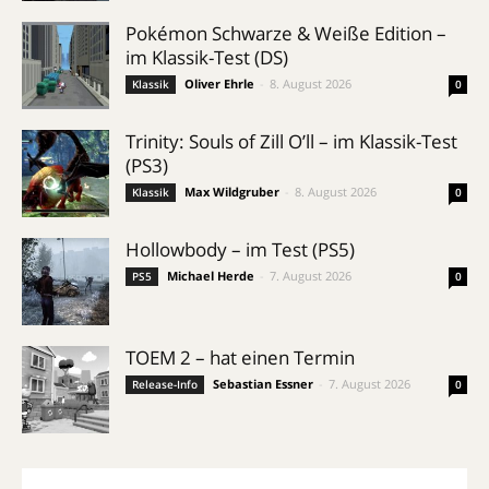
Pokémon Schwarze & Weiße Edition –
im Klassik-Test (DS)
Oliver Ehrle
-
8. August 2026
Klassik
0
Trinity: Souls of Zill O’ll – im Klassik-Test
(PS3)
Max Wildgruber
-
8. August 2026
Klassik
0
Hollowbody – im Test (PS5)
Michael Herde
-
7. August 2026
PS5
0
TOEM 2 – hat einen Termin
Sebastian Essner
-
7. August 2026
Release-Info
0