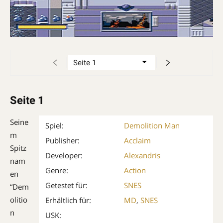
Seite 1
Seine
Spiel:
Demolition Man
m
Publisher:
Acclaim
Spitz
Developer:
Alexandris
nam
Genre:
Action
en
Getestet für:
SNES
“Dem
olitio
Erhältlich für:
MD
,
SNES
n
USK: