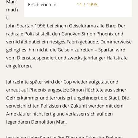
Man”
Erschienen in:
11 / 1995
mach
t
John Spartan 1996 bei einem Geiseldrama alle Ehre: Der
radikale Polizist stellt den Ganoven Simon Phoenix und
vernichtet dabei ein riesiges Fabrikgebäude. Dummerweise
gelingt es ihm nicht, die Geiseln zu retten – Spartan wird
vom Dienst suspendiert und zwecks jahrlanger Haftstrafe
eingefroren.
Jahrzehnte später wird der Cop wieder aufgetaut und
erneut auf Phoenix angesetzt: Simon flüchtete aus seiner
Gefrierkammer und terrorisiert ungehindert die Stadt. Die
verweichlichten Polizisten der Zukunft werden mit dem
Amokläufer nicht fertig und verlassen sich auf den
legendären Demolition Man.
Ihr steuert John Spartan (im Film von Sylvester Stallone