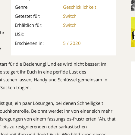
Genre:
Geschicklichkeit
Getestet für:
Switch
Erhältlich für:
Switch
Ihr
USK:
Erschienen in:
5 / 2020
e
art für die Beziehung! Und es wird nicht besser: Im
e steigert Ihr Euch in eine perfide Lust des
i stehen lassen, Handy und Schlüssel gemeinsam in
 Socken tragen.
st gut, ein paar Lösungen, bei denen Schnelligkeit
ouchkontrolle. Belohnt werdet Ihr von einer sich mehr
regungen von einem fassungslos-frustrierten ”Ah, that
t” bis zu resignierenden oder sarkastischen
tleid mit ihm und denkt Euch: Wie blöd kann dieser