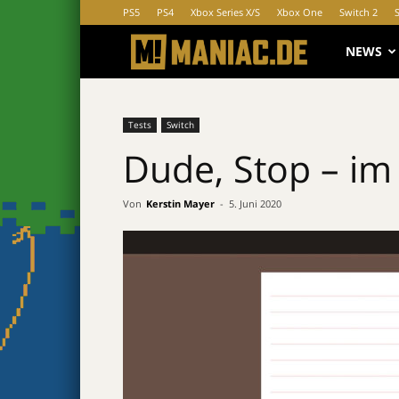
PS5
PS4
Xbox Series X/S
Xbox One
Switch 2
MANIAC.d
NEWS
Tests
Switch
Dude, Stop – im 
Von
Kerstin Mayer
-
5. Juni 2020