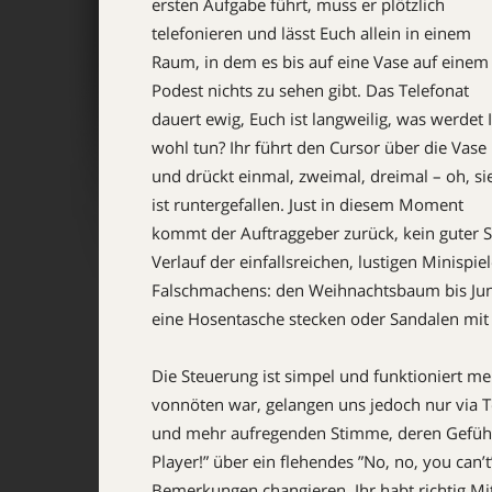
ersten Aufgabe führt, muss er plötzlich
telefonieren und lässt Euch allein in einem
Raum, in dem es bis auf eine Vase auf einem
Podest nichts zu sehen gibt. Das Telefonat
dauert ewig, Euch ist langweilig, was werdet 
wohl tun? Ihr führt den ­Cursor über die Vase
und drückt einmal, zweimal, dreimal – oh, si
ist runtergefallen. Just in diesem Moment
kommt der Auftraggeber zurück, kein guter St
Verlauf der einfallsreichen, lustigen Minispiel
Falschmachens: den Weihnachtsbaum bis Jun
eine Hosentasche stecken oder Sandalen mit
Die Steuerung ist simpel und funktioniert mei
vonnöten war, gelangen uns jedoch nur via T
und mehr aufregenden Stimme, deren Gefühls
Player!” über ein flehendes ”No, no, you can’
Bemerkungen changieren. Ihr habt richtig Mi