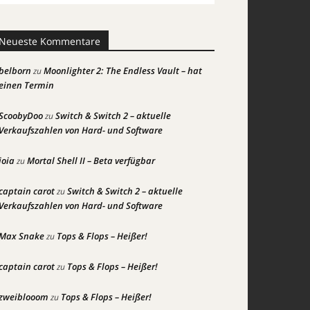
Neueste Kommentare
belborn
Moonlighter 2: The Endless Vault – hat
zu
einen Termin
ScoobyDoo
Switch & Switch 2 – aktuelle
zu
Verkaufszahlen von Hard- und Software
joia
Mortal Shell II – Beta verfügbar
zu
captain carot
Switch & Switch 2 – aktuelle
zu
Verkaufszahlen von Hard- und Software
Max Snake
Tops & Flops – Heißer!
zu
captain carot
Tops & Flops – Heißer!
zu
zweiblooom
Tops & Flops – Heißer!
zu