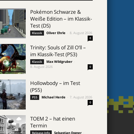
Pokémon Schwarze &
Weiße Edition – im Klassik-
Test (DS)
Oliver Ehrle
-
8. August 2026
Klassik
0
Trinity: Souls of Zill O’ll –
im Klassik-Test (PS3)
Max Wildgruber
-
Klassik
8. August 2026
0
Hollowbody – im Test
(PS5)
Michael Herde
-
7. August 2026
PS5
0
TOEM 2 – hat einen
Termin
Sebastian Essner
-
Release-Info