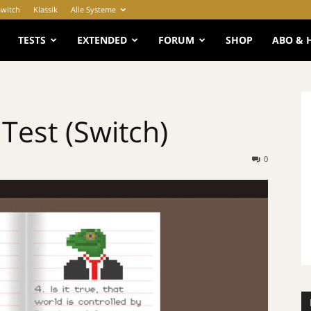
Switch
Klassik
Alle Systeme
e
TESTS
EXTENDED
FORUM
SHOP
ABO & 
Test (Switch)
0