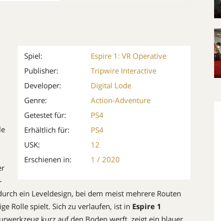
Spiel:
Espire 1: VR Operative
Publisher:
Tripwire Interactive
Developer:
Digital Lode
Genre:
Action-Adventure
Getestet für:
PS4
le
Erhältlich für:
PS4
USK:
12
Erschienen in:
1 / 2020
er
-
 durch ein ­Leveldesign, bei dem meist mehrere Routen
 ­Rolle spielt. Sich zu verlaufen, ist in
Espire 1
urwerkzeug kurz auf den Boden werft, zeigt ein blauer