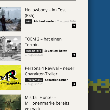
Hollowbody – im Test
(PS5)
Michael Herde
-
7. August 2026
PS5
0
TOEM 2 – hat einen
Termin
Sebastian Essner
-
Release-Info
7. August 2026
0
Persona 4 Revival – neuer
Charakter-Trailer
Sebastian Essner
-
Trailer/Video
7. August 2026
0
Mistfall Hunter –
Millionenmarke bereits
geknackt