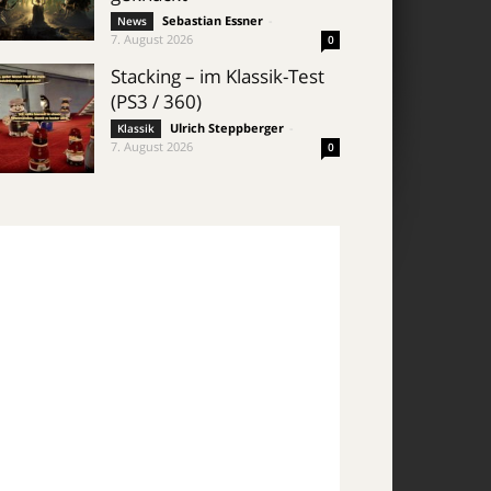
Sebastian Essner
-
News
7. August 2026
0
Stacking – im Klassik-Test
(PS3 / 360)
Ulrich Steppberger
-
Klassik
7. August 2026
0