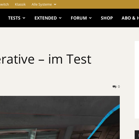
Switch
Klassik
Alle Systeme
e
TESTS
EXTENDED
FORUM
SHOP
ABO & 
rative – im Test
0