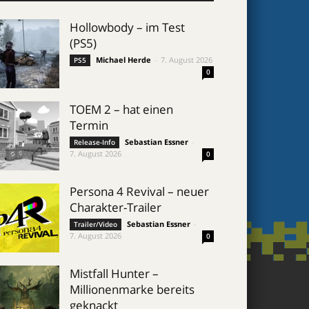
Hollowbody – im Test
(PS5)
Michael Herde
-
7. August 2026
PS5
0
TOEM 2 – hat einen
Termin
Sebastian Essner
-
Release-Info
7. August 2026
0
Persona 4 Revival – neuer
Charakter-Trailer
Sebastian Essner
-
Trailer/Video
7. August 2026
0
Mistfall Hunter –
Millionenmarke bereits
geknackt