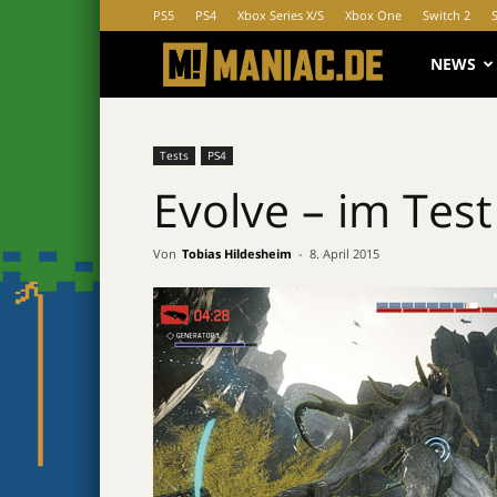
PS5
PS4
Xbox Series X/S
Xbox One
Switch 2
MANIAC.d
NEWS
Tests
PS4
Evolve – im Test
Von
Tobias Hildesheim
-
8. April 2015