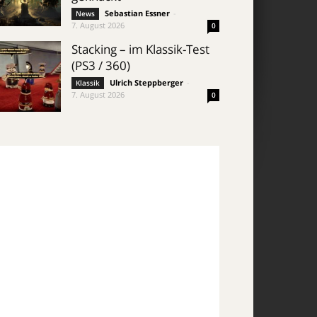
Sebastian Essner
-
News
7. August 2026
0
Stacking – im Klassik-Test
(PS3 / 360)
Ulrich Steppberger
-
Klassik
7. August 2026
0