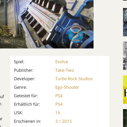
Spiel:
Evolve
Publisher:
Take-Two
Developer:
Turtle Rock Studios
Genre:
Ego-Shooter
Getestet für:
PS4
uf
n
Erhältlich für:
PS4
USK:
16
ar
Erschienen in:
3 / 2015
n