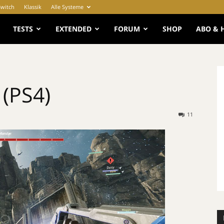
Switch
Klassik
Alle Systeme
e
TESTS
EXTENDED
FORUM
SHOP
ABO & 
 (PS4)
11