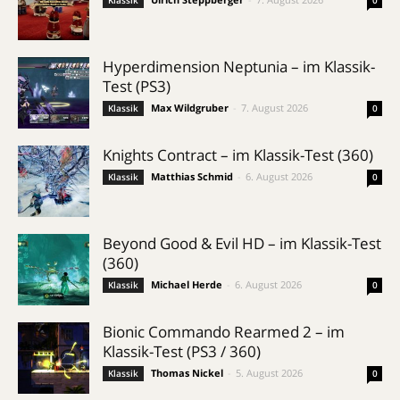
Klassik
0
Hyperdimension Neptunia – im Klassik-
Test (PS3)
Max Wildgruber
-
7. August 2026
Klassik
0
Knights Contract – im Klassik-Test (360)
Matthias Schmid
-
6. August 2026
Klassik
0
Beyond Good & Evil HD – im Klassik-Test
(360)
Michael Herde
-
6. August 2026
Klassik
0
Bionic Commando Rearmed 2 – im
Klassik-Test (PS3 / 360)
Thomas Nickel
-
5. August 2026
Klassik
0