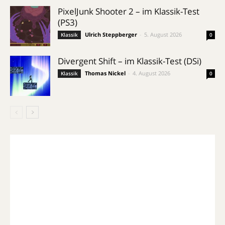
PixelJunk Shooter 2 – im Klassik-Test
(PS3)
Ulrich Steppberger
-
5. August 2026
Klassik
0
Divergent Shift – im Klassik-Test (DSi)
Thomas Nickel
-
4. August 2026
Klassik
0