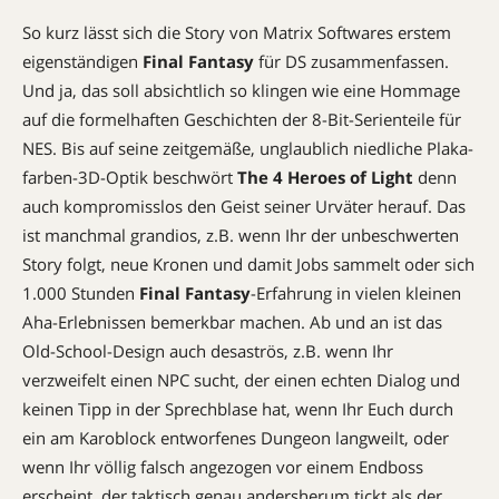
So kurz lässt sich die Story von Matrix Softwares erstem
eigenständigen
Final Fantasy
für DS zusammenfassen.
Und ja, das soll absichtlich so klingen wie eine Hommage
auf die formelhaften Geschichten der 8-Bit-Serienteile für
NES. Bis auf seine zeitgemäße, unglaublich niedliche Plaka­
farben-3D-Optik beschwört
The 4 Heroes of Light
denn
auch kompromisslos den Geist seiner Urväter herauf. Das
ist manchmal grandios, z.B. wenn Ihr der unbeschwerten
Story folgt, neue Kronen und damit Jobs sammelt oder sich
1.000 Stunden
Final Fantasy
-Erfahrung in vielen kleinen
Aha-Erlebnissen bemerkbar machen. Ab und an ist das
Old-School-Design auch desaströs, z.B. wenn Ihr
verzweifelt einen NPC sucht, der einen echten Dialog und
keinen Tipp in der Sprechblase hat, wenn Ihr Euch durch
ein am Karoblock entworfenes Dungeon langweilt, oder
wenn Ihr völlig falsch angezogen vor einem Endboss
erscheint, der taktisch genau andersherum tickt als der