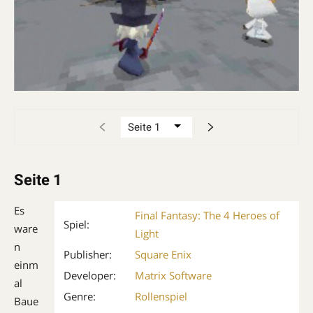
Seite 1
Es
Final Fantasy: The 4 Heroes of
Spiel:
ware
Light
n
Publisher:
Square Enix
einm
Developer:
Matrix Software
al
Genre:
Rollenspiel
Baue