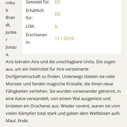
Getestet für:
DS
rnbu
b
Erhältlich
DS
Bran
für:
dt,
USK:
6
Junke
Erschienen
11 / 2010
r
in:
Jusqu
a,
Aris-tokratin Aire und die unschlagbare Unita. Die zogen
aus, um ein Heilmittel für ihre versteinerte
Dorfgemeinschaft zu finden. Unterwegs töteten sie viele
Monster und fanden magische Kristalle, die ihnen neue
Fähigkeiten verliehen. Sie wurden voneinander getrennt, in
eine Katze verwandelt, von einem Wal ausgeniest und
brüteten ein Drachenei aus. Wieder vereint, waren sie vom
vielen Kämpfen total stark und gaben dem Weltbösen aufs
Maul. Ende.