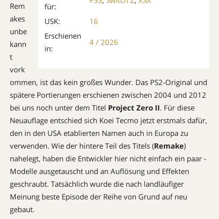
Rem
für:
akes
USK:
16
unbe
Erschienen
4 / 2026
kann
in:
t
vork
ommen, ist das kein großes Wunder. Das PS2-Original und
spätere Portierungen erschienen zwischen 2004 und 2012
bei uns noch unter dem Titel
Project Zero II
. Für diese
Neuauflage entschied sich Koei Tecmo jetzt erstmals dafür,
den in den USA etablierten Namen auch in Europa zu
verwenden. Wie der hintere Teil des Titels (
Remake
)
nahelegt, haben die Entwickler hier nicht einfach ein paar ­
Modelle ausgetauscht und an Auflösung und Effekten
geschraubt. Tatsächlich wurde die nach landläufiger
Meinung beste Episode der Reihe von Grund auf neu
gebaut.