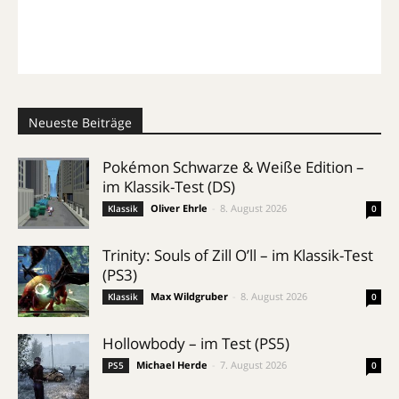
Neueste Beiträge
Pokémon Schwarze & Weiße Edition –
im Klassik-Test (DS)
Oliver Ehrle
-
8. August 2026
Klassik
0
Trinity: Souls of Zill O’ll – im Klassik-Test
(PS3)
Max Wildgruber
-
8. August 2026
Klassik
0
Hollowbody – im Test (PS5)
Michael Herde
-
7. August 2026
PS5
0