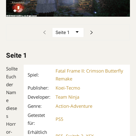
Seite 1
Sollte
Fatal Frame II: Crimson Butterfly
Spiel:
Euch
Remake
der
Publisher:
Koei-Tecmo
Nam
Developer:
Team Ninja
e
Genre:
Action-Adventure
diese
Getestet
s
PS5
für:
Horr
or-
Erhältlich
PS5
,
Switch 2
,
XSX