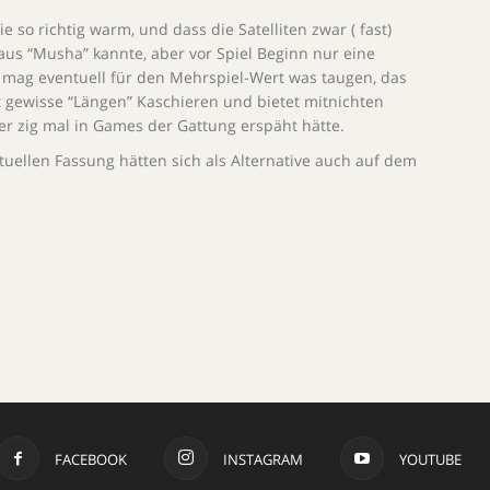
 so richtig warm, und dass die Satelliten zwar ( fast)
 aus “Musha” kannte, aber vor Spiel Beginn nur eine
, mag eventuell für den Mehrspiel-Wert was taugen, das
 gewisse “Längen” Kaschieren und bietet mitnichten
er zig mal in Games der Gattung erspäht hätte.
tuellen Fassung hätten sich als Alternative auch auf dem
FACEBOOK
INSTAGRAM
YOUTUBE