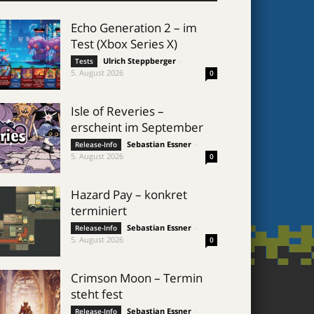
Echo Generation 2 – im
Test (Xbox Series X)
Ulrich Steppberger
-
Tests
5. August 2026
0
Isle of Reveries –
erscheint im September
Sebastian Essner
-
Release-Info
5. August 2026
0
Hazard Pay – konkret
terminiert
Sebastian Essner
-
Release-Info
5. August 2026
0
Crimson Moon – Termin
steht fest
Sebastian Essner
-
Release-Info