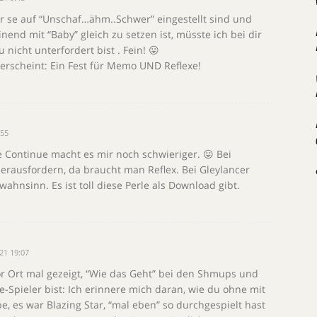
r se auf “Unschaf…ähm..Schwer” eingestellt sind und
inend mit “Baby” gleich zu setzen ist, müsste ich bei dir
u nicht unterfordert bist . Fein! 😛
erscheint: Ein Fest für Memo UND Reflexe!
:55
 Continue macht es mir noch schwieriger. 😛 Bei
herausfordern, da braucht man Reflex. Bei Gleylancer
ahnsinn. Es ist toll diese Perle als Download gibt.
21 19:07
or Ort mal gezeigt, “Wie das Geht” bei den Shmups und
e-Spieler bist: Ich erinnere mich daran, wie du ohne mit
, es war Blazing Star, “mal eben” so durchgespielt hast