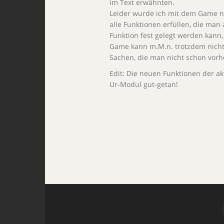
im Text erwähnten.
Leider wurde ich mit dem Game nie
alle Funktionen erfüllen, die man
Funktion fest gelegt werden kann
Game kann m.M.n. trotzdem nicht
Sachen, die man nicht schon vorh
Edit: Die neuen Funktionen der ak
Ur-Modul gut-getan!