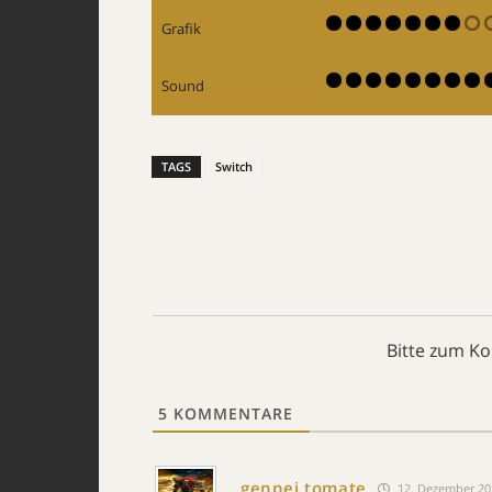
Grafik
Sound
TAGS
Switch
Bitte zum K
5
KOMMENTARE
genpei tomate
12. Dezember 20