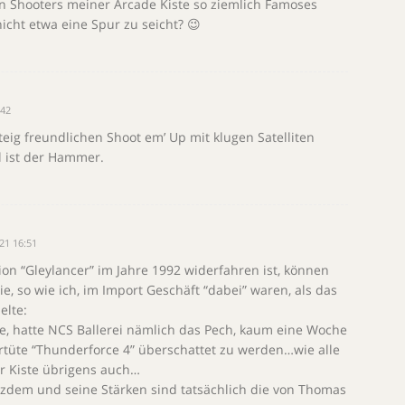
n Shooters meiner Arcade Kiste so ziemlich Famoses
 nicht etwa eine Spur zu seicht? 😉
:42
teig freundlichen Shoot em’ Up mit klugen Satelliten
l ist der Hammer.
21 16:51
on “Gleylancer” im Jahre 1992 widerfahren ist, können
e, so wie ich, im Import Geschäft “dabei” waren, als das
elte:
e, hatte NCS Ballerei nämlich das Pech, kaum eine Woche
tüte “Thunderforce 4” überschattet zu werden…wie alle
r Kiste übrigens auch…
rotzdem und seine Stärken sind tatsächlich die von Thomas