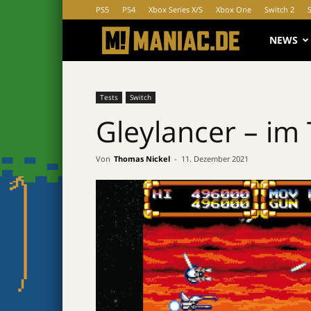
PS5
PS4
Xbox Series X/S
Xbox One
Switch 2
MANIAC.d
NEWS
Tests
Switch
Gleylancer – im 
Von
Thomas Nickel
-
11. Dezember 2021