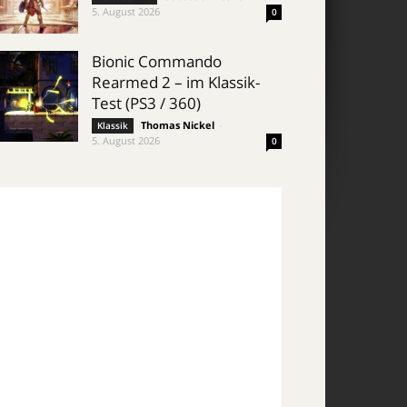
5. August 2026
0
Bionic Commando
Rearmed 2 – im Klassik-
Test (PS3 / 360)
Thomas Nickel
-
Klassik
5. August 2026
0