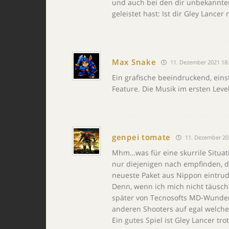
und auch bei den dir unbekannte
geleistet hast: Ist dir Gley Lancer
Max Snake
11. Dezember 2021 18
Ein grafische beeindruckend, eins
Feature. Die Musik im ersten Leve
genpei tomate
11. Dezember 20
Mhm…was für eine skurrile Situati
nur diejenigen nach empfinden, di
neueste Paket aus Nippon eintrud
Denn, wenn ich mich nicht täusch
später von Tecnosofts MD-Wunder
anderen Shooters auf egal welche
Ein gutes Spiel ist Gley Lancer t