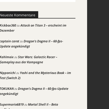
Neueste Kommentare
Kickbox360
Attack on Titan 3 – erscheint im
zu
Dezember
captain carot
Dragon’s Dogma II – 60-fps-
zu
Update angekündigt
Kahlmoix
Star Wars: Galactic Racer –
zu
Gameplay aus der Kampagne
Nipponichi
Yoshi and the Mysterious Book – im
zu
Test (Switch 2)
TOKUKAN
Dragon’s Dogma II – 60-fps-Update
zu
angekündigt
Supermario6819
Mortal Shell II – Beta
zu