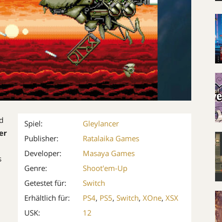
ad
Spiel:
Gleylancer
er
Publisher:
Ratalaika Games
Developer:
Masaya Games
s
Genre:
Shoot'em-Up
Getestet für:
Switch
Erhältlich für:
PS4
,
PS5
,
Switch
,
XOne
,
XSX
USK:
12