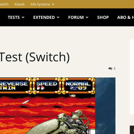
Switch
Klassik
Alle Systeme
e
TESTS
EXTENDED
FORUM
SHOP
ABO & 
Test (Switch)
5