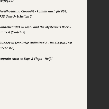
verfügbar
FirePhoenix
CloverPit – kommt auch für PS4,
zu
PS5, Switch & Switch 2
Whitebeard91
Yoshi and the Mysterious Book –
zu
im Test (Switch 2)
Runner
Test Drive Unlimited 2 – im Klassik-Test
zu
(PS3 / 360)
captain carot
Tops & Flops – Heiß!
zu