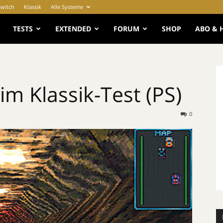
Switch
Klassik
Alle Systeme
e
TESTS
EXTENDED
FORUM
SHOP
ABO & 
im Klassik-Test (PS)
0