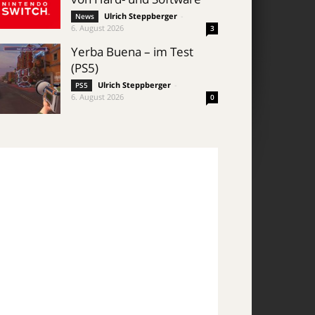
Ulrich Steppberger
-
News
6. August 2026
3
Yerba Buena – im Test
(PS5)
Ulrich Steppberger
-
PS5
6. August 2026
0