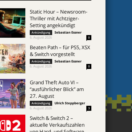
Static Hour – Newsroom-
Thriller mit Achtziger-
Setting angekündigt
Sebastian Essner
-
Ankündigung
6. August 2026
0
Beaten Path – für PS5, XSX
& Switch vorgestellt
Sebastian Essner
-
Ankündigung
6. August 2026
0
Grand Theft Auto VI –
“ausführlicher Blick” am
27. August
Ulrich Steppberger
-
Ankündigung
6. August 2026
3
Switch & Switch 2 –
aktuelle Verkaufszahlen
von Hard- und Software