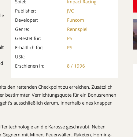
Spiel:
Impact Racing
Publisher:
JVC
le
Developer:
Funcom
Genre:
Rennspiel
Getestet für:
PS
lt
Erhältlich für:
PS
USK:
nd
Erschienen in:
8 / 1996
mits den rettenden Checkpoint zu erreichen. Zusätzlich
iner bestimmten Vernichtungsquote für ein Bonusrennen
n geht’s ausschließlich darum, innerhalb eines knappen
ffentechnologie an die Karosse geschraubt. Neben
n Gegnern mit Minen, Feuerwällen, Raketen, Homing-