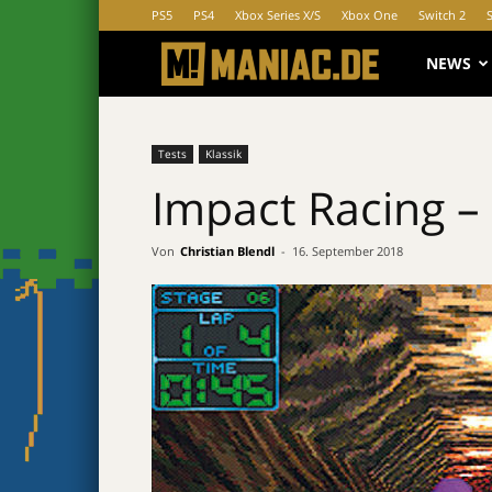
PS5
PS4
Xbox Series X/S
Xbox One
Switch 2
MANIAC.d
NEWS
Tests
Klassik
Impact Racing – 
Von
Christian Blendl
-
16. September 2018