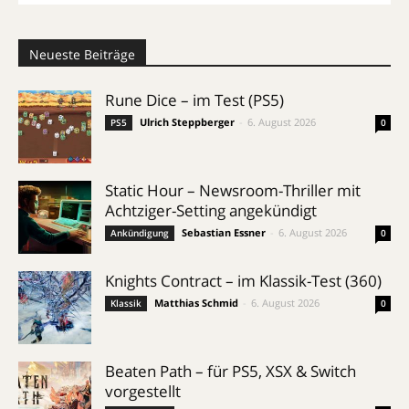
Neueste Beiträge
Rune Dice – im Test (PS5)
Ulrich Steppberger
-
6. August 2026
PS5
0
Static Hour – Newsroom-Thriller mit
Achtziger-Setting angekündigt
Sebastian Essner
-
6. August 2026
Ankündigung
0
Knights Contract – im Klassik-Test (360)
Matthias Schmid
-
6. August 2026
Klassik
0
Beaten Path – für PS5, XSX & Switch
vorgestellt