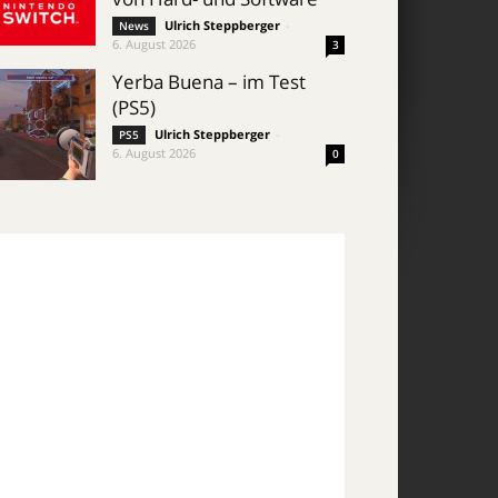
Ulrich Steppberger
-
News
6. August 2026
3
Yerba Buena – im Test
(PS5)
Ulrich Steppberger
-
PS5
6. August 2026
0