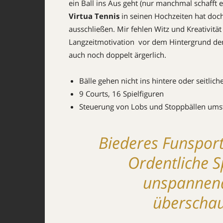
ein Ball ins Aus geht (nur manchmal schafft er
Virtua Tennis
in seinen Hochzeiten hat doch 
ausschließen. Mir fehlen Witz und Kreativitä
Langzeitmotivation  vor dem Hintergrund der
auch noch doppelt ärgerlich.
Bälle gehen nicht ins hintere oder seitlich
9 Courts, 16 Spielfiguren
Steuerung von Lobs und Stoppbällen umst
Biederes Funspor
Ordentliche Sp
unspannend
überscha