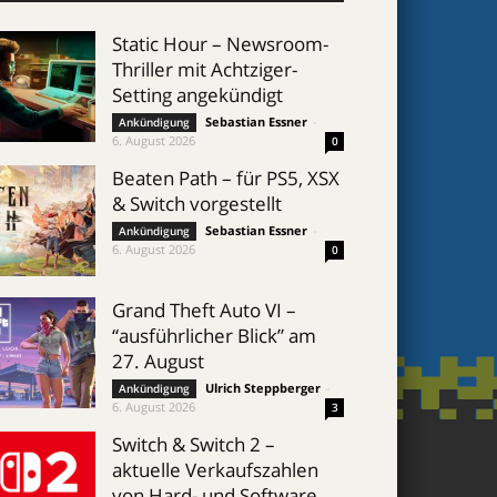
Static Hour – Newsroom-
Thriller mit Achtziger-
Setting angekündigt
Sebastian Essner
-
Ankündigung
6. August 2026
0
Beaten Path – für PS5, XSX
& Switch vorgestellt
Sebastian Essner
-
Ankündigung
6. August 2026
0
Grand Theft Auto VI –
“ausführlicher Blick” am
27. August
Ulrich Steppberger
-
Ankündigung
6. August 2026
3
Switch & Switch 2 –
aktuelle Verkaufszahlen
von Hard- und Software