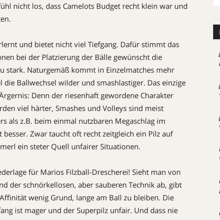
ühl nicht los, dass Camelots Budget recht klein war und
ten.
lernt und bietet nicht viel Tiefgang. Dafür stimmt das
nen bei der Platzierung der Bälle gewünscht die
 zu stark. Naturgemäß kommt in Einzelmatches mehr
l die Ballwechsel wilder und smashlastiger. Das einzige
 ein Ärgernis: Denn der riesenhaft gewordene Charakter
erden viel härter, Smashes und Volleys sind meist
ers als z.B. beim einmal nutzbaren Megaschlag im
 besser. Zwar taucht oft recht zeitgleich ein Pilz auf
erl ein steter Quell unfairer Situationen.
ederlage für Marios Filzball-Drescherei! Sieht man von
und der schnörkellosen, aber sauberen Technik ab, gibt
Affinität wenig Grund, lange am Ball zu bleiben. Die
fang ist mager und der Superpilz unfair. Und dass nie