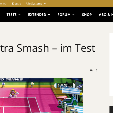
Switch
Klassik
Alle Systeme
e
TESTS
EXTENDED
FORUM
SHOP
ABO & 
ltra Smash – im Test
16