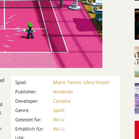
ad
Spiel:
Mario Tennis: Ultra Smash
Publisher:
Nintendo
Developer:
Camelot
nd
Genre:
Sport
s
Getestet für:
Wii U
n
Erhältlich für:
Wii U
USK: