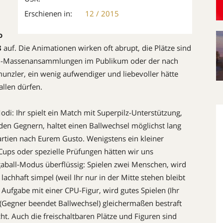
Erschienen in:
12 / 2015
o
8
auf. Die Animationen wirken oft abrupt, die Plätze sind
Toad-Massenansammlungen im Publikum oder der nach
unzler, ein wenig aufwendiger und liebevoller hätte
llen dürfen.
Modi: Ihr spielt ein Match mit Superpilz-Unterstützung,
en Gegnern, haltet einen Ballwechsel möglichst lang
artien nach Eurem Gusto. Wenigstens ein kleiner
Cups oder spezielle Prüfungen hätten wir uns
gaball-Modus überflüssig: Spielen zwei Menschen, wird
 lachhaft simpel (weil Ihr nur in der Mitte stehen bleibt
e Aufgabe mit einer CPU-Figur, wird gutes Spielen (Ihr
(Gegner beendet Ballwechsel) gleichermaßen bestraft 
cht. Auch die freischaltbaren Plätze und Figuren sind