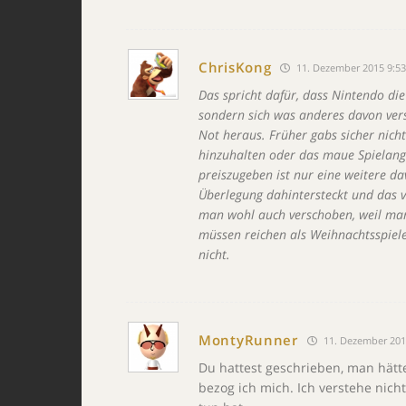
ChrisKong
11. Dezember 2015 9:5
Das spricht dafür, dass Nintendo die
sondern sich was anderes davon vers
Not heraus. Früher gabs sicher nich
hinzuhalten oder das maue Spielang
preiszugeben ist nur eine weitere da
Überlegung dahintersteckt und das v
man wohl auch verschoben, weil man
müssen reichen als Weihnachtsspiele
nicht.
MontyRunner
11. Dezember 201
Du hattest geschrieben, man hätte
bezog ich mich. Ich verstehe nich