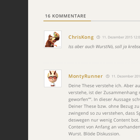
16
KOMMENTARE
ChrisKong
11. Dezember 2015 12:
Iss aber auch WurstNö, soll ja krebs
MontyRunner
11. Dezember 201
Deine These verstehe ich. Aber au
verstehe, ist der Zusammenhang m
geworfen””. In dieser Aussage sch
Deiner These bzw. ohne Bezug zu 
zwingend so zu verstehen, dass S
deswegen nur wenig Content bot.
Content von Anfang an vorhanden
Wurst. Blöde Diskussion.