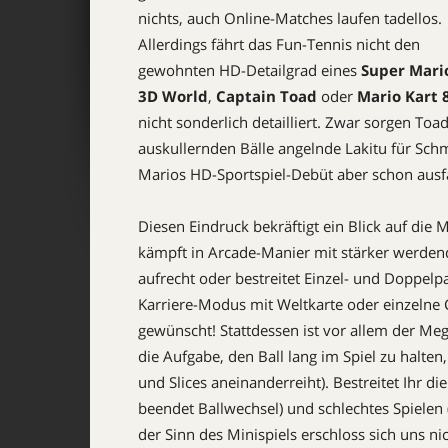
nichts, auch Online-Matches laufen tadellos.
Allerdings fährt das Fun-Tennis nicht den
gewohnten HD-Detailgrad eines
Super Mari
3D World
,
Captain Toad
oder
Mario Kart 
nicht sonderlich detailliert. Zwar sorgen 
auskullernden Bälle angelnde Lakitu für Schm
Marios HD-Sportspiel-Debüt aber schon ausfa
Diesen Eindruck bekräftigt ein Blick auf die 
kämpft in Arcade-Manier mit stärker werdend
aufrecht oder bestreitet Einzel- und Doppelp
Karriere-Modus mit Weltkarte oder einzelne 
gewünscht! Stattdessen ist vor allem der Me
die Aufgabe, den Ball lang im Spiel zu halten,
und Slices aneinanderreiht). Bestreitet Ihr di
beendet Ballwechsel) und schlechtes Spielen 
der Sinn des Minispiels erschloss sich uns ni