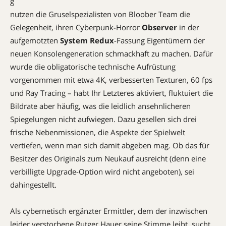
g
nutzen die Gruselspezialisten von Bloober Team die
Gelegenheit, ihren Cyberpunk-Horror
Observer
in der
aufgemotzten
System Redux
-Fassung Eigentümern der
neuen Konsolengeneration schmackhaft zu machen. Dafür
wurde die obligatorische technische Aufrüstung
vorgenommen mit etwa 4K, verbesserten Texturen, 60 fps
und Ray Tracing – habt Ihr Letzteres aktiviert, fluktuiert die
Bildrate aber häufig, was die leidlich ansehnlicheren
Spiegelungen nicht aufwiegen. Dazu gesellen sich drei
frische Nebenmissionen, die Aspekte der Spielwelt
vertiefen, wenn man sich damit abgeben mag. Ob das für
Besitzer des Originals zum Neukauf ausreicht (denn eine
verbilligte Upgrade-Option wird nicht angeboten), sei
dahingestellt.
Als cybernetisch ergänzter Ermittler, dem der inzwischen
leider verstorbene Rutger Hauer seine Stimme leiht, sucht