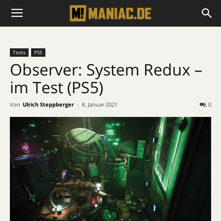
Tests
PS5
Observer: System Redux –
im Test (PS5)
Von
Ulrich Steppberger
-
8. Januar 2021
0