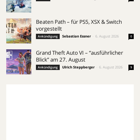
Beaten Path – für PS5, XSX & Switch
vorgestellt
Sebastian Essner
-
6. August 2026
Ankündigung
0
Grand Theft Auto VI – “ausführlicher
Blick” am 27. August
Ulrich Steppberger
-
6. August 2026
Ankündigung
9