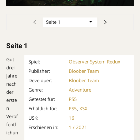
Seite 1
Gut
Spiel:
Observer System Redux
drei
Publisher:
Bloober Team
Jahre
Developer:
Bloober Team
nach
Genre:
Adventure
der
Getestet für:
PS5
erste
n
Erhältlich für:
PS5
,
XSX
Veröf
USK:
16
fentl
Erschienen in:
1 / 2021
ichun