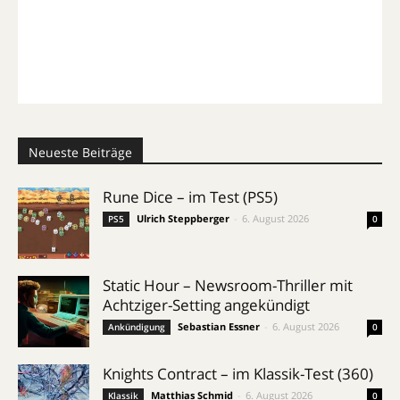
Neueste Beiträge
Rune Dice – im Test (PS5)
Ulrich Steppberger
-
6. August 2026
PS5
0
Static Hour – Newsroom-Thriller mit
Achtziger-Setting angekündigt
Sebastian Essner
-
6. August 2026
Ankündigung
0
Knights Contract – im Klassik-Test (360)
Matthias Schmid
-
6. August 2026
Klassik
0