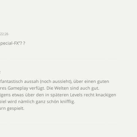
22:26
ecial-FX”? ?
2
s fantastisch aussah (noch aussieht), über einen guten
res Gameplay verfügt. Die Welten sind auch gut.
igens etwas über den in späteren Levels recht knackigen
iel wird nämlich ganz schön knifflig.
rn gespielt.