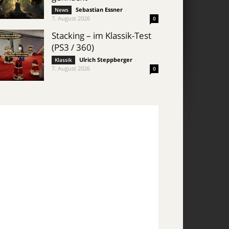
Sebastian Essner
-
News
7. August 2026
0
Stacking – im Klassik-Test
(PS3 / 360)
Ulrich Steppberger
-
Klassik
7. August 2026
0