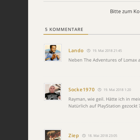
Bitte zum K
5
KOMMENTARE
Lando
19. Mai 2018 21:45
Neben The Adventures of Lomax auc
Socke1970
19. Mai 2018 1:20
Rayman, wie geil. Hätte ich in m
Natürlich auf PlayStation gezockt 
Ziep
18. Mai 2018 23:05