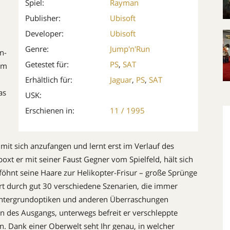
Spiel:
Rayman
Publisher:
Ubisoft
Developer:
Ubisoft
Genre:
Jump'n'Run
n-
Getestet für:
PS
,
SAT
em
Erhältlich für:
Jaguar
,
PS
,
SAT
as
USK:
Erschienen in:
11 / 1995
 mit sich anzufangen und lernt erst im Verlauf des
oxt er mit seiner Faust Gegner vom Spielfeld, hält sich
öhnt seine Haare zur Helikopter-Frisur – große Sprünge
t durch gut 30 verschiedene Szenarien, die immer
intergrundoptiken und anderen Überraschungen
hen des Ausgangs, unterwegs befreit er verschleppte
en. Dank einer Oberwelt seht Ihr genau, in welcher