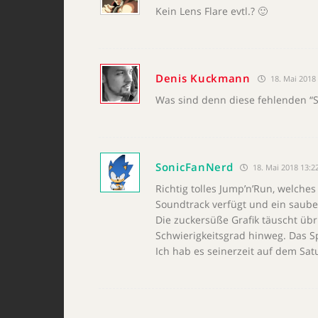
Kein Lens Flare evtl.? 🙂
Denis Kuckmann
18. Mai 2018 
Was sind denn diese fehlenden “Sp
SonicFanNerd
18. Mai 2018 13:2
Richtig tolles Jump’n’Run, welche
Soundtrack verfügt und ein saube
Die zuckersüße Grafik täuscht übr
Schwierigkeitsgrad hinweg. Das Sp
Ich hab es seinerzeit auf dem Satu