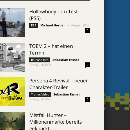
Hollowbody – im Test
(PS5)
Michael Herde
-
7. August 2026
PS5
0
TOEM 2 – hat einen
Termin
Sebastian Essner
-
Release-Info
7. August 2026
0
Persona 4 Revival – neuer
Charakter-Trailer
Sebastian Essner
-
Trailer/Video
7. August 2026
0
Mistfall Hunter –
Millionenmarke bereits
geknackt