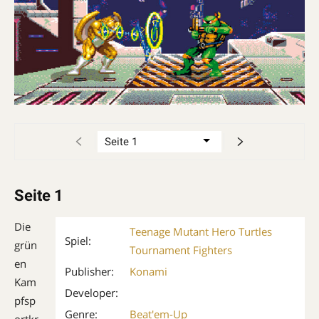
Seite 1
Die
Teenage Mutant Hero Turtles
Spiel:
grün
Tournament Fighters
en
Publisher:
Konami
Kam
Developer:
pfsp
Genre:
Beat'em-Up
ortkr