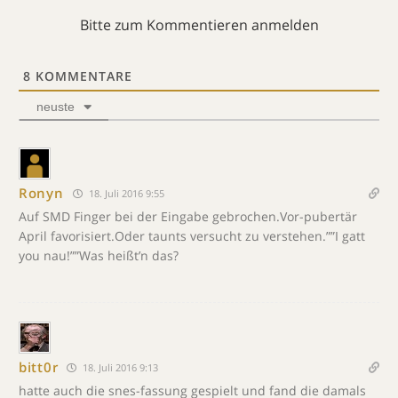
Bitte zum Kommentieren anmelden
8
KOMMENTARE
neuste
Ronyn
18. Juli 2016 9:55
Auf SMD Finger bei der Eingabe gebrochen.Vor-pubertär
April favorisiert.Oder taunts versucht zu verstehen.””I gatt
you nau!””Was heißt’n das?
bitt0r
18. Juli 2016 9:13
hatte auch die snes-fassung gespielt und fand die damals