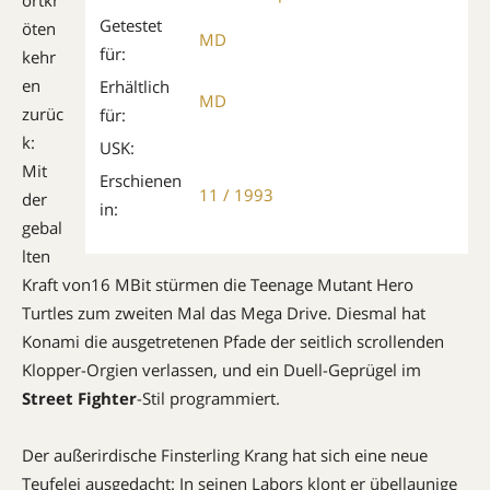
Getestet
öten
MD
für:
kehr
en
Erhältlich
MD
zurüc
für:
k:
USK:
Mit
Erschienen
11 / 1993
der
in:
gebal
lten
Kraft von16 MBit stürmen die Teenage Mutant Hero
Turtles zum zweiten Mal das Mega Drive. Diesmal hat
Konami die ausgetretenen Pfade der seitlich scrollenden
Klopper-Orgien verlassen, und ein Duell-Geprügel im
Street Fighter
-Stil programmiert.
Der außerirdische Finsterling Krang hat sich eine neue
Teufelei ausgedacht: In seinen Labors klont er übellaunige