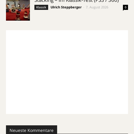
Ulrich Steppberger
-
7. August 2026
Klassik
0
Neueste Kommentare