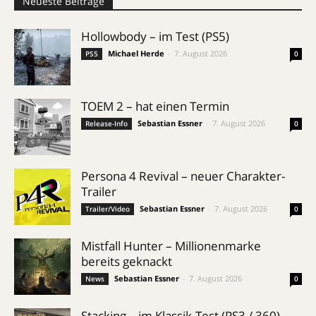
Neueste Beiträge
Hollowbody – im Test (PS5)
Michael Herde
-
7. August 2026
PS5
0
TOEM 2 – hat einen Termin
Sebastian Essner
-
7. August 2026
Release-Info
0
Persona 4 Revival – neuer Charakter-
Trailer
Sebastian Essner
-
7. August 2026
Trailer/Video
0
Mistfall Hunter – Millionenmarke
bereits geknackt
Sebastian Essner
-
7. August 2026
News
0
Stacking – im Klassik-Test (PS3 / 360)