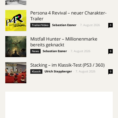
Persona 4 Revival – neuer Charakter-
Trailer
Sebastian Essner
-
7. August 2026
Trailer/Video
0
Mistfall Hunter – Millionenmarke
bereits geknackt
Sebastian Essner
-
7. August 2026
News
0
Stacking – im Klassik-Test (PS3 / 360)
Ulrich Steppberger
-
7. August 2026
Klassik
0