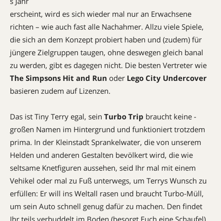
s Jahr
erscheint, wird es sich wieder mal nur an Erwachsene
richten – wie auch fast alle Nachahmer. Allzu viele Spiele,
die sich an dem Konzept probiert haben und (zudem) für
jüngere Zielgruppen taugen, ohne deswegen gleich banal
zu werden, gibt es dagegen nicht. Die besten Vertreter wie
The Simpsons Hit and Run
oder
Lego City Undercover
basieren zudem auf Lizenzen.
Das ist Tiny Terry egal, sein
Turbo Trip
braucht keine ­
großen Namen im Hintergrund und funktioniert trotzdem
prima. In der Kleinstadt Sprankelwater, die von unserem
Helden und anderen Gestalten bevölkert wird, die wie
seltsame Knetfiguren aussehen, seid Ihr mal mit einem
Vehikel oder mal zu Fuß unterwegs, um Terrys Wunsch zu
erfüllen: Er will ins Weltall rasen und braucht Turbo-Müll,
um sein Auto schnell genug dafür zu machen. Den findet
Ihr teils verbuddelt im Boden (besorgt Euch eine Schaufel)