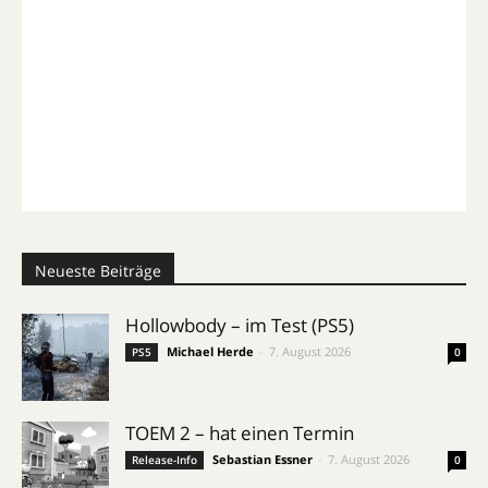
Neueste Beiträge
Hollowbody – im Test (PS5)
Michael Herde
-
7. August 2026
PS5
0
TOEM 2 – hat einen Termin
Sebastian Essner
-
7. August 2026
Release-Info
0