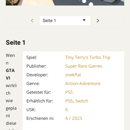
Seite 1
Wen
Spiel:
Tiny Terry's Turbo Trip
n
Publisher:
Super Rare Games
GTA
Developer:
snekflat
VI
Genre:
Action-Adventure
wirkli
Getestet für:
PS5
ch
wie
Erhältlich für:
PS5
,
Switch
gepla
USK:
6
nt
Erschienen in:
4 / 2025
diese