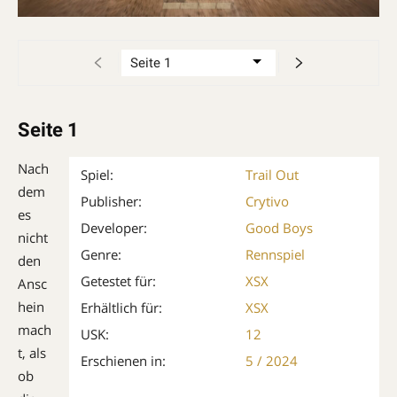
Seite 1
Nach
Spiel:
Trail Out
dem
Publisher:
Crytivo
es
Developer:
Good Boys
nicht
Genre:
Rennspiel
den
Getestet für:
XSX
Ansc
hein
Erhältlich für:
XSX
mach
USK:
12
t, als
Erschienen in:
5 / 2024
ob