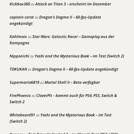
Kickbox360
Attack on Titan 3 – erscheint im Dezember
zu
captain carot
Dragon’s Dogma II – 60-fps-Update
zu
angekündigt
Kahlmoix
Star Wars: Galactic Racer – Gameplay aus der
zu
Kampagne
Nipponichi
Yoshi and the Mysterious Book – im Test (Switch 2)
zu
TOKUKAN
Dragon’s Dogma II – 60-fps-Update angekündigt
zu
Supermario6819
Mortal Shell II – Beta verfügbar
zu
FirePhoenix
CloverPit – kommt auch für PS4, PS5, Switch &
zu
Switch 2
Whitebeard91
Yoshi and the Mysterious Book – im Test
zu
(Switch 2)