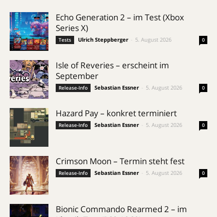
Echo Generation 2 – im Test (Xbox
Series X)
Ulrich Steppberger
-
5. August 2026
Tests
0
Isle of Reveries – erscheint im
September
Sebastian Essner
-
5. August 2026
Release-Info
0
Hazard Pay – konkret terminiert
Sebastian Essner
-
5. August 2026
Release-Info
0
Crimson Moon – Termin steht fest
Sebastian Essner
-
5. August 2026
Release-Info
0
Bionic Commando Rearmed 2 – im