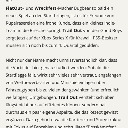
die
FlatOut
– und
Wreckfest
-Macher Bugbear so bald ein
neues Spiel an den Start bringen, ist es für Freunde von
Rüpelrasereien eine frohe Kunde, dass ein kleines Indie-
Team in die Bresche springt.
Trail Out
von den Good Boys
sorgt jetzt auf der Xbox Series X für Krawall, PS5-Besitzer
müssen sich noch bis zum 4. Quartal gedulden.
Nicht nur der Name macht unmissverständlich klar, dass
die Vorbilder hier genau studiert wurden: Sobald die
Startflagge fällt, wirkt sehr vieles sehr vertraut, angefangen
von Wettbewerbsarten und Minispieleinlagen über
Fahrzeugtypen bis zu vielen der gewählten (und erfreulich
vielfältigen) Umgebungen.
Trail Out
versteht sich aber
längst nicht nur auf effizientes Klonen, sondern hat
durchaus ein paar eigene Aspekte, die das Rezept gewitzt
ergänzen. Dazu gehört etwa die Karriere- und Storystruktur
mit Fokus auf Fanzahlen und schrulligen ”Bosskämpfen”