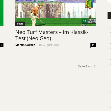
Tests
Neo Turf Masters – im Klassik-
Test (Neo Geo)
Martin Gaksch
-
18. August 2018
0
11
Seite 1 von 5