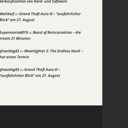
Verkaufszahlen von Hard- und Software
Walldorf
Grand Theft Auto VI – “ausführlicher
zu
Blick” am 27. August
Supermario6819
Beast of Reincarnation – die
zu
ersten 21 Minuten
ghostdog83
Moonlighter 2: The Endless Vault –
zu
hat einen Termin
ghostdog83
Grand Theft Auto VI –
zu
“ausführlicher Blick” am 27. August