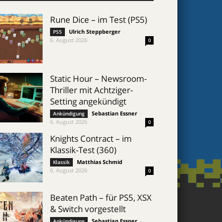
Rune Dice – im Test (PS5)
Ulrich Steppberger
-
PS5
6. August 2026
0
Static Hour – Newsroom-
Thriller mit Achtziger-
Setting angekündigt
Sebastian Essner
-
Ankündigung
6. August 2026
0
Knights Contract – im
Klassik-Test (360)
Matthias Schmid
-
Klassik
6. August 2026
0
Beaten Path – für PS5, XSX
& Switch vorgestellt
Sebastian Essner
-
Ankündigung