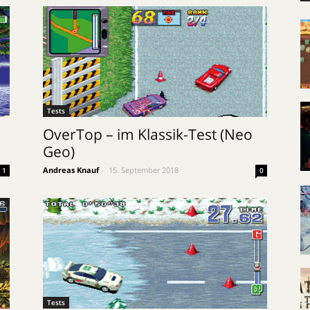
Tests
OverTop – im Klassik-Test (Neo
Geo)
Andreas Knauf
-
15. September 2018
1
0
Tests