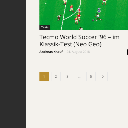
Tests
Tecmo World Soccer ’96 – im
Klassik-Test (Neo Geo)
Andreas Knauf
-
24. August 2018
...
1
2
3
5