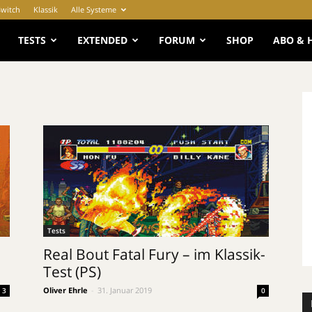
Switch
Klassik
Alle Systeme
e
TESTS
EXTENDED
FORUM
SHOP
ABO & 
Tests
Real Bout Fatal Fury – im Klassik-
Test (PS)
Oliver Ehrle
-
31. Januar 2019
3
0