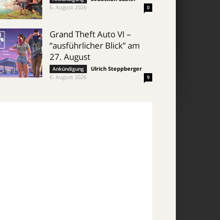
6. August 2026
0
Grand Theft Auto VI –
“ausführlicher Blick” am
27. August
Ulrich Steppberger
-
Ankündigung
6. August 2026
9