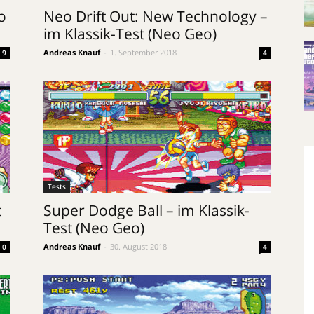
o
Neo Drift Out: New Technology –
im Klassik-Test (Neo Geo)
Andreas Knauf
-
1. September 2018
9
4
Tests
t
Super Dodge Ball – im Klassik-
Test (Neo Geo)
Andreas Knauf
-
30. August 2018
0
4