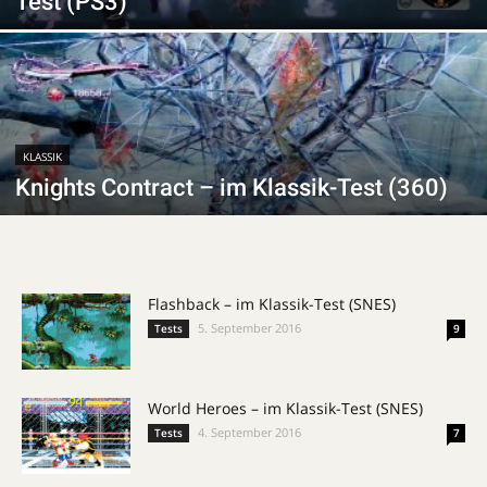
Test (PS3)
KLASSIK
Knights Contract – im Klassik-Test (360)
Flashback – im Klassik-Test (SNES)
5. September 2016
Tests
9
World Heroes – im Klassik-Test (SNES)
4. September 2016
Tests
7