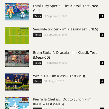
Fatal Fury Special – im Klassik-Test (Neo
Geo)
3. September 2016
Tests
11
Sensible Soccer – im Klassik-Test (SNES)
2. September 2016
Tests
2
Bram Stoker’s Dracula – im Klassik-Test
(Mega-CD)
1. September 2016
Tests
3
Wiz ‘n’ Liz – im Klassik-Test (MD)
31. August 2016
Tests
4
Pierre le Chef is… Out to Lunch – im
Klassik-Test (SNES)