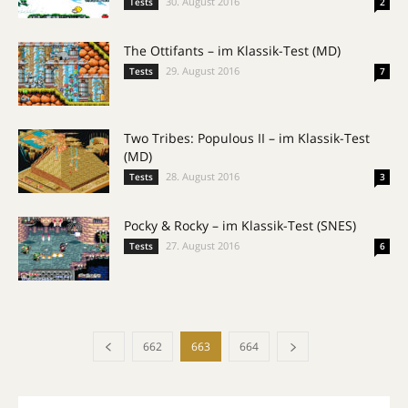
30. August 2016
Tests
2
The Ottifants – im Klassik-Test (MD)
29. August 2016
Tests
7
Two Tribes: Populous II – im Klassik-Test
(MD)
28. August 2016
Tests
3
Pocky & Rocky – im Klassik-Test (SNES)
27. August 2016
Tests
6
662
663
664