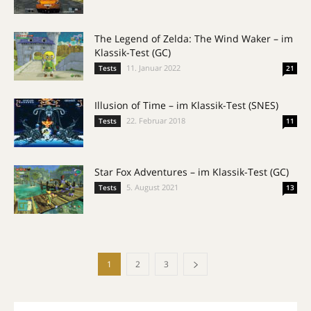
The Legend of Zelda: The Wind Waker – im
Klassik-Test (GC)
11. Januar 2022
Tests
21
Illusion of Time – im Klassik-Test (SNES)
22. Februar 2018
Tests
11
Star Fox Adventures – im Klassik-Test (GC)
5. August 2021
Tests
13
1
2
3