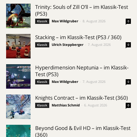
Trinity: Souls of Zill O’ll – im Klassik-Test
(PS3)
Max Wildgruber
-
8. August 2026
Klassik
0
Stacking – im Klassik-Test (PS3 / 360)
Ulrich Steppberger
-
7. August 2026
Klassik
0
Hyperdimension Neptunia – im Klassik-
Test (PS3)
Max Wildgruber
-
7. August 2026
Klassik
0
Knights Contract – im Klassik-Test (360)
Matthias Schmid
-
6. August 2026
Klassik
0
Beyond Good & Evil HD – im Klassik-Test
(360)