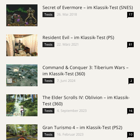
Secret of Evermore – im Klassik-Test (SNES)
26. Mai 2018
Tests
17
Resident Evil – im Klassik-Test (PS)
22. März 2021
Tests
81
Command & Conquer 3: Tiberium Wars –
im Klassik-Test (360)
7. Juni 2024
Tests
2
The Elder Scrolls IV: Oblivion – im Klassik-
Test (360)
4. September 2023
Tests
16
Gran Turismo 4 – im Klassik-Test (PS2)
16. Februar 2023
Tests
10