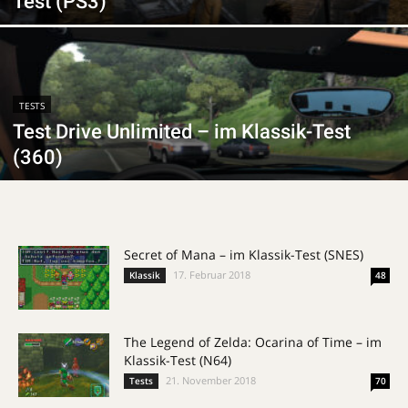
Test (PS3)
TESTS
Test Drive Unlimited – im Klassik-Test
(360)
Secret of Mana – im Klassik-Test (SNES)
17. Februar 2018
Klassik
48
The Legend of Zelda: Ocarina of Time – im
Klassik-Test (N64)
21. November 2018
Tests
70