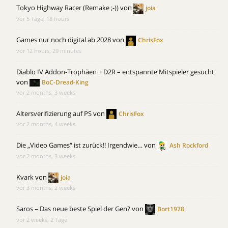
Tokyo Highway Racer (Remake ;-))
von
joia
vor 5 Tage, 18 hours
Games nur noch digital ab 2028
von
ChrisFox
vor 12 hours, 29 minutes
Diablo IV Addon-Trophäen + D2R – entspannte Mitspieler gesucht
von
BoC-Dread-King
vor 2 months, 3 weeks
Altersverifizierung auf PS
von
ChrisFox
vor 2 months, 4 weeks
Die „Video Games“ ist zurück!! Irgendwie…
von
Ash Rockford
vor 2 months, 3 weeks
Kvark
von
joia
vor 3 months, 2 weeks
Saros – Das neue beste Spiel der Gen?
von
Bort1978
vor 2 weeks, 2 Tage