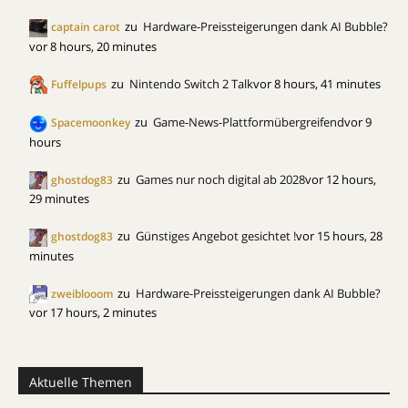
zu
Hardware-Preissteigerungen dank AI Bubble?
captain carot
vor 8 hours, 20 minutes
zu
Nintendo Switch 2 Talk
vor 8 hours, 41 minutes
Fuffelpups
zu
Game-News-Plattformübergreifend
vor 9
Spacemoonkey
hours
zu
Games nur noch digital ab 2028
vor 12 hours,
ghostdog83
29 minutes
zu
Günstiges Angebot gesichtet !
vor 15 hours, 28
ghostdog83
minutes
zu
Hardware-Preissteigerungen dank AI Bubble?
zweiblooom
vor 17 hours, 2 minutes
Aktuelle Themen