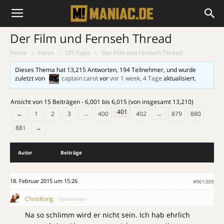
Der Film und Fernseh Thread
Home
›
Foren
›
Off-Topic
›
Der Film und Fernseh Thread
Dieses Thema hat 13,215 Antworten, 194 Teilnehmer, und wurde
zuletzt von
captain carot
vor
vor 1 week, 4 Tage
aktualisiert.
Ansicht von 15 Beiträgen - 6,001 bis 6,015 (von insgesamt 13,210)
401
…
…
←
1
2
3
400
402
879
880
881
→
Autor
Beiträge
18. Februar 2015 um 15:26
#961309
ChrisKong
Teilnehmer
Na so schlimm wird er nicht sein. Ich hab ehrlich