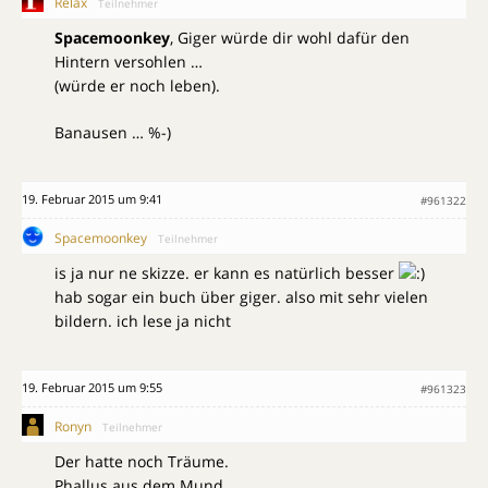
Relax
Teilnehmer
Spacemoonkey
, Giger würde dir wohl dafür den
Hintern versohlen …
(würde er noch leben).
Banausen … %-)
19. Februar 2015 um 9:41
#961322
Spacemoonkey
Teilnehmer
is ja nur ne skizze. er kann es natürlich besser
hab sogar ein buch über giger. also mit sehr vielen
bildern. ich lese ja nicht
19. Februar 2015 um 9:55
#961323
Ronyn
Teilnehmer
Der hatte noch Träume.
Phallus aus dem Mund.