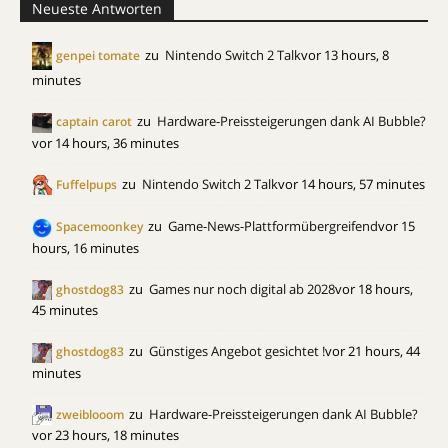
Neueste Antworten
zu
Nintendo Switch 2 Talk
vor 13 hours, 8
genpei tomate
minutes
zu
Hardware-Preissteigerungen dank AI Bubble?
captain carot
vor 14 hours, 36 minutes
zu
Nintendo Switch 2 Talk
vor 14 hours, 57 minutes
Fuffelpups
zu
Game-News-Plattformübergreifend
vor 15
Spacemoonkey
hours, 16 minutes
zu
Games nur noch digital ab 2028
vor 18 hours,
ghostdog83
45 minutes
zu
Günstiges Angebot gesichtet !
vor 21 hours, 44
ghostdog83
minutes
zu
Hardware-Preissteigerungen dank AI Bubble?
zweiblooom
vor 23 hours, 18 minutes