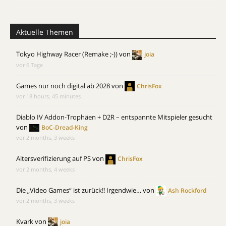
Aktuelle Themen
Tokyo Highway Racer (Remake ;-))
von
joia
vor 6 Tage
Games nur noch digital ab 2028
von
ChrisFox
vor 18 hours, 45 minutes
Diablo IV Addon-Trophäen + D2R – entspannte Mitspieler gesucht
von
BoC-Dread-King
vor 2 months, 3 weeks
Altersverifizierung auf PS
von
ChrisFox
vor 2 months, 4 weeks
Die „Video Games“ ist zurück!! Irgendwie…
von
Ash Rockford
vor 2 months, 3 weeks
Kvark
von
joia