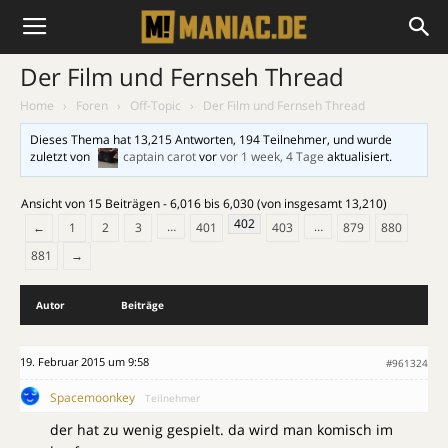
Der Film und Fernseh Thread
Home
›
Foren
›
Off-Topic
›
Der Film und Fernseh Thread
Dieses Thema hat 13,215 Antworten, 194 Teilnehmer, und wurde
zuletzt von
captain carot
vor
vor 1 week, 4 Tage
aktualisiert.
Ansicht von 15 Beiträgen - 6,016 bis 6,030 (von insgesamt 13,210)
402
…
…
←
1
2
3
401
403
879
880
881
→
Autor
Beiträge
19. Februar 2015 um 9:58
#961324
Spacemoonkey
Teilnehmer
der hat zu wenig gespielt. da wird man komisch im