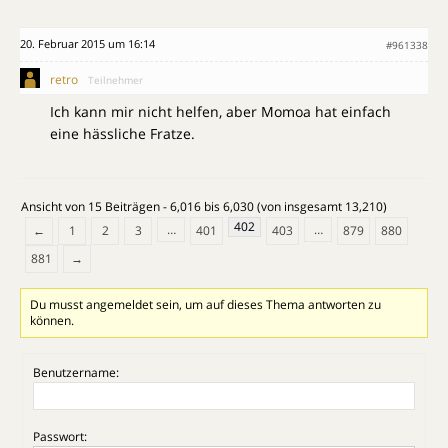
20. Februar 2015 um 16:14
#961338
retro
Teilnehmer
Ich kann mir nicht helfen, aber Momoa hat einfach
eine hässliche Fratze.
Ansicht von 15 Beiträgen - 6,016 bis 6,030 (von insgesamt 13,210)
402
…
…
←
1
2
3
401
403
879
880
881
→
Du musst angemeldet sein, um auf dieses Thema antworten zu
können.
Benutzername:
Passwort: