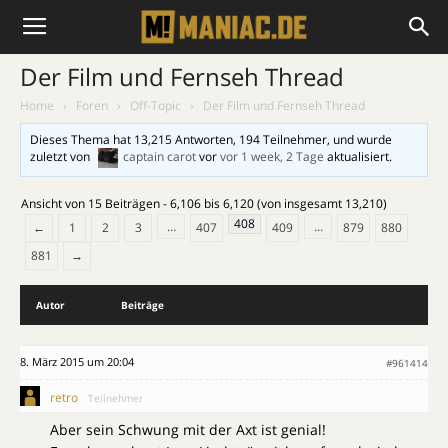
Der Film und Fernseh Thread
Home
›
Foren
›
Off-Topic
›
Der Film und Fernseh Thread
Dieses Thema hat 13,215 Antworten, 194 Teilnehmer, und wurde
zuletzt von
captain carot
vor
vor 1 week, 2 Tage
aktualisiert.
Ansicht von 15 Beiträgen - 6,106 bis 6,120 (von insgesamt 13,210)
408
…
…
←
1
2
3
407
409
879
880
881
→
Autor
Beiträge
8. März 2015 um 20:04
#961414
retro
Teilnehmer
Aber sein Schwung mit der Axt ist genial!