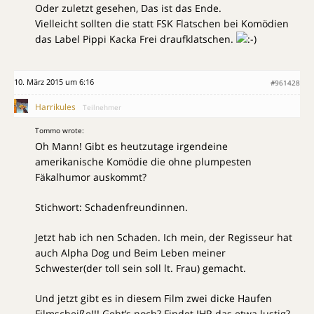
Oder zuletzt gesehen, Das ist das Ende.
Vielleicht sollten die statt FSK Flatschen bei Komödien
das Label Pippi Kacka Frei draufklatschen.
10. März 2015 um 6:16
#961428
Harrikules
Teilnehmer
Tommo wrote:
Oh Mann! Gibt es heutzutage irgendeine
amerikanische Komödie die ohne plumpesten
Fäkalhumor auskommt?
Stichwort: Schadenfreundinnen.
Jetzt hab ich nen Schaden. Ich mein, der Regisseur hat
auch Alpha Dog und Beim Leben meiner
Schwester(der toll sein soll lt. Frau) gemacht.
Und jetzt gibt es in diesem Film zwei dicke Haufen
Filmscheiße!!! Geht’s noch? Findet IHR das etwa lustig?