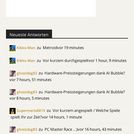
Neueste Antworten
zu
Metroid
vor 19 minutes
Kikko-Man
zu
Vor kurzem durchgespielt
vor 1 hour, 9 minutes
Kikko-Man
zu
Hardware-Preissteigerungen dank AI Bubble?
ghostdog83
vor 7 hours, 51 minutes
zu
Hardware-Preissteigerungen dank AI Bubble?
ghostdog83
vor 8 hours, 5 minutes
zu
Vor kurzem angespielt / Welche Spiele
Supermario6819
spielt Ihr zur Zeit?
vor 14 hours, 1 minute
zu
PC Master Race .. ;)
vor 16 hours, 43 minutes
ghostdog83