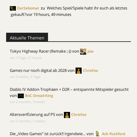
zu
Welches Spiel/Spiele habt ihr euch als letztes
DerSebomat
gekauft?
vor 19 hours, 49 minutes
Aktuelle Themen
Tokyo Highway Racer (Remake ;-))
von
joia
vor 3 Tage, 21 hours
Games nur noch digital ab 2028
von
ChrisFox
vor 3 weeks, 3 Tage
Diablo IV Addon-Trophäen + D2R – entspannte Mitspieler gesucht
von
BoC-Dread-King
vor 2 months, 3 weeks
Altersverifizierung auf PS
von
ChrisFox
vor 2 months, 3 weeks
Die „Video Games“ ist zurück!! Irgendwie…
von
Ash Rockford