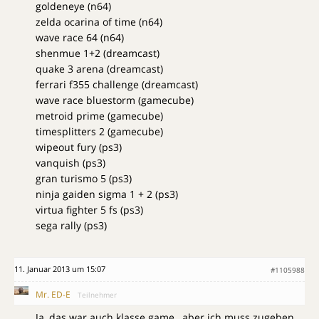
goldeneye (n64)
zelda ocarina of time (n64)
wave race 64 (n64)
shenmue 1+2 (dreamcast)
quake 3 arena (dreamcast)
ferrari f355 challenge (dreamcast)
wave race bluestorm (gamecube)
metroid prime (gamecube)
timesplitters 2 (gamecube)
wipeout fury (ps3)
vanquish (ps3)
gran turismo 5 (ps3)
ninja gaiden sigma 1 + 2 (ps3)
virtua fighter 5 fs (ps3)
sega rally (ps3)
11. Januar 2013 um 15:07
#1105988
Mr. ED-E
Teilnehmer
Ja, das war auch klasse game , aber ich muss zugeben