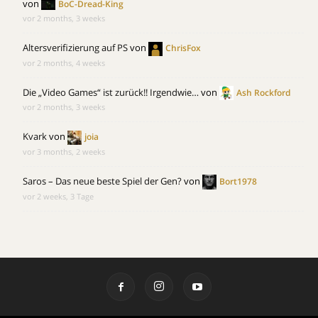
von
BoC-Dread-King
vor 2 months, 3 weeks
Altersverifizierung auf PS
von
ChrisFox
vor 2 months, 4 weeks
Die „Video Games“ ist zurück!! Irgendwie…
von
Ash Rockford
vor 2 months, 3 weeks
Kvark
von
joia
vor 3 months, 2 weeks
Saros – Das neue beste Spiel der Gen?
von
Bort1978
vor 2 weeks, 3 Tage