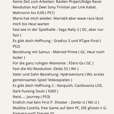
Keine Zeit zum Arbeiten: Raiden Project,Ridge Racer
Revolution Auf Zwei Sony Triniton per Link Kabel,
Wahnsinn bis 6:00 ( PS1)
Mario hat mich wieder: Mario64 aber wave race lässt
mich bis Heut warten
Fast wie in der Spielhalle : Sega Rally 2 ( DC, aber nur
fast )
Es gibt doch Hoffnung : Gradius 5 und RType Final (
PS2)
Beziehung mit Samus : Metroid Prime ( GC, Heut noch
lecker )
Für die ganz ruhigen Momente : FZero Gx ( GC )
Fast die NU Revolution: Zelda SS ( Wii )
Vater und Sohn Beziehung: Hydroventure ( Wii, erstes
gemeinsames Spiel/ Videospielen )
Es gibt doch Hoffnung 2 : Vanquish, Castlevania LOS,
Dark Fuxxing Souls ( X360 )
Neid….: Journey ( PS3)
Endlich mal kein First P. Shooter : Zombi U ( Wii U )
Maldita Castilla, free Game auf dem PC, DIE ghosts n G.
Fortsetzung!!! Donate !!!!