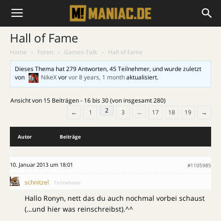
Hall of Fame
Home
›
Foren
›
Games-Talk
›
Hall of Fame
Dieses Thema hat 279 Antworten, 45 Teilnehmer, und wurde zuletzt
von
NikeX
vor
vor 8 years, 1 month
aktualisiert.
Ansicht von 15 Beiträgen - 16 bis 30 (von insgesamt 280)
2
…
←
1
3
17
18
19
→
Autor
Beiträge
10. Januar 2013 um 18:01
#1105985
schnitzel
Teilnehmer
Hallo Ronyn, nett das du auch nochmal vorbei schaust
(…und hier was reinschreibst).^^