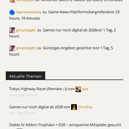
zu
Game-News-Plattformübergreifend
vor 23
Spacemoonkey
hours, 19 minutes
zu
Games nur noch digital ab 2028
vor 1 Tag, 2
ghostdog83
hours
zu
Günstiges Angebot gesichtet !
vor 1 Tag, 5
ghostdog83
hours
Aktuelle Themen
Tokyo Highway Racer (Remake ;-))
von
joia
vor 6 Tage, 8 hours
Games nur noch digital ab 2028
von
ChrisFox
vor 1 Tag, 2 hours
Diablo IV Addon-Trophäen + D2R – entspannte Mitspieler gesucht