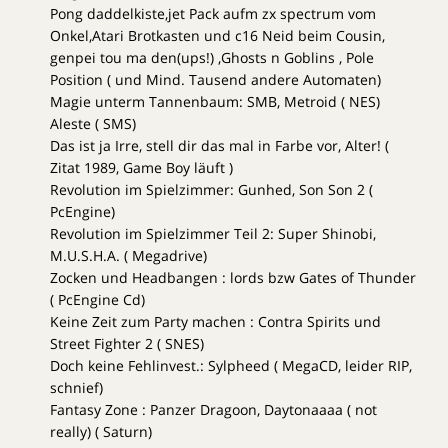
Pong daddelkiste,jet Pack aufm zx spectrum vom
Onkel,Atari Brotkasten und c16 Neid beim Cousin,
genpei tou ma den(ups!) ,Ghosts n Goblins , Pole
Position ( und Mind. Tausend andere Automaten)
Magie unterm Tannenbaum: SMB, Metroid ( NES)
Aleste ( SMS)
Das ist ja Irre, stell dir das mal in Farbe vor, Alter! (
Zitat 1989, Game Boy läuft )
Revolution im Spielzimmer: Gunhed, Son Son 2 (
PcEngine)
Revolution im Spielzimmer Teil 2: Super Shinobi,
M.U.S.H.A. ( Megadrive)
Zocken und Headbangen : lords bzw Gates of Thunder
( PcEngine Cd)
Keine Zeit zum Party machen : Contra Spirits und
Street Fighter 2 ( SNES)
Doch keine Fehlinvest.: Sylpheed ( MegaCD, leider RIP,
schnief)
Fantasy Zone : Panzer Dragoon, Daytonaaaa ( not
really) ( Saturn)