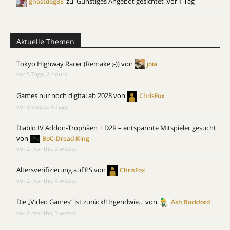
zu
Günstiges Angebot gesichtet !
vor 1 Tag
ghostdog83
Aktuelle Themen
Tokyo Highway Racer (Remake ;-))
von
joia
vor 5 Tage, 2 hours
Games nur noch digital ab 2028
von
ChrisFox
vor 3 weeks, 4 Tage
Diablo IV Addon-Trophäen + D2R – entspannte Mitspieler gesucht
von
BoC-Dread-King
vor 2 months, 3 weeks
Altersverifizierung auf PS
von
ChrisFox
vor 2 months, 4 weeks
Die „Video Games“ ist zurück!! Irgendwie…
von
Ash Rockford
vor 2 months, 3 weeks