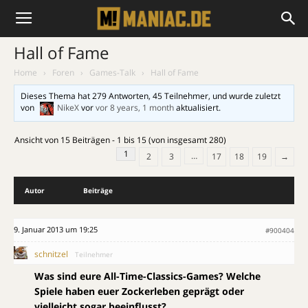
Hall of Fame
Home
›
Foren
›
Games-Talk
›
Hall of Fame
Dieses Thema hat 279 Antworten, 45 Teilnehmer, und wurde zuletzt
von
NikeX
vor
vor 8 years, 1 month
aktualisiert.
Ansicht von 15 Beiträgen - 1 bis 15 (von insgesamt 280)
1
…
2
3
17
18
19
→
Autor
Beiträge
9. Januar 2013 um 19:25
#900404
schnitzel
Teilnehmer
Was sind eure All-Time-Classics-Games? Welche
Spiele haben euer Zockerleben geprägt oder
vielleicht sogar beeinflusst?