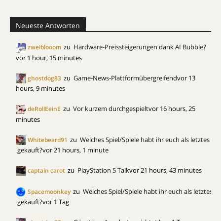
Neueste Antworten
zu
Hardware-Preissteigerungen dank AI Bubble?
zweiblooom
vor 1 hour, 15 minutes
zu
Game-News-Plattformübergreifend
vor 13
ghostdog83
hours, 9 minutes
zu
Vor kurzem durchgespielt
vor 16 hours, 25
deRollEeinE
minutes
zu
Welches Spiel/Spiele habt ihr euch als letztes
Whitebeard91
gekauft?
vor 21 hours, 1 minute
zu
PlayStation 5 Talk
vor 21 hours, 43 minutes
captain carot
zu
Welches Spiel/Spiele habt ihr euch als letztes
Spacemoonkey
gekauft?
vor 1 Tag