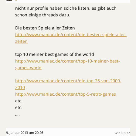
nicht nur profile haben solche listen. es gibt auch
schon einige threads dazu.
Die besten Spiele aller Zeiten
http://www.maniac.de/content/die-besten-spiele-aller-
zeiten
top 10 meiner best games of the world
http://www.maniac.de/content/top-10-meiner-best-
games-world
http://www.maniac.de/content/die-top-25-von-2000-
2010
http://www.maniac.de/content/top-5-retro-games
etc.
etc.
….
9. Januar 2013 um 20:26
#1105972