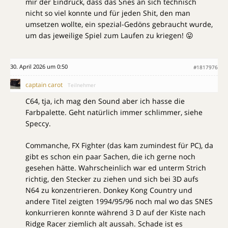
mir der Eindruck, dass das Snes an sich technisch
nicht so viel konnte und für jeden Shit, den man
umsetzen wollte, ein spezial-Gedöns gebraucht wurde,
um das jeweilige Spiel zum Laufen zu kriegen! 😛
30. April 2026 um 0:50
#1817976
captain carot
Teilnehmer
C64, tja, ich mag den Sound aber ich hasse die
Farbpalette. Geht natürlich immer schlimmer, siehe
Speccy.
Commanche, FX Fighter (das kam zumindest für PC), da
gibt es schon ein paar Sachen, die ich gerne noch
gesehen hätte. Wahrscheinlich war ed unterm Strich
richtig, den Stecker zu ziehen und sich bei 3D aufs
N64 zu konzentrieren. Donkey Kong Country und
andere Titel zeigten 1994/95/96 noch mal wo das SNES
konkurrieren konnte während 3 D auf der Kiste nach
Ridge Racer ziemlich alt aussah. Schade ist es