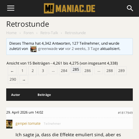
Retrostunde
Home
›
Foren
›
Retro-Talk
›
Retrostunde
Dieses Thema hat 4,342 Antworten, 127 Teilnehmer, und wurde
zuletzt von
greenwade
vor
vor 2 weeks, 3 Tage
aktualisiert.
Ansicht von 15 Beiträgen - 4,261 bis 4,275 (von insgesamt 4,338)
285
…
…
←
1
2
3
284
286
288
289
290
→
Autor
Beiträge
29. April 2026 um 14:02
#1817949
genpei tomate
Teilnehmer
Ich sagte ja, dass die Effekte emuliert sind, aber es