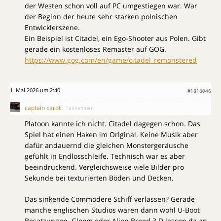
der Westen schon voll auf PC umgestiegen war. War
der Beginn der heute sehr starken polnischen
Entwicklerszene.
Ein Beispiel ist Citadel, ein Ego-Shooter aus Polen. Gibt
gerade ein kostenloses Remaster auf GOG.
https://www.gog.com/en/game/citadel_remonstered
1. Mai 2026 um 2:40
#1818046
captain carot
Teilnehmer
Platoon kannte ich nicht. Citadel dagegen schon. Das
Spiel hat einen Haken im Original. Keine Musik aber
dafür andauernd die gleichen Monstergeräusche
gefühlt in Endlosschleife. Technisch war es aber
beeindruckend. Vergleichsweise viele Bilder pro
Sekunde bei texturierten Böden und Decken.
Das sinkende Commodere Schiff verlassen? Gerade
manche englischen Studios waren dann wohl U-Boot
Besatzungen. Gloom oder Alien Breed 3 D lassen da an