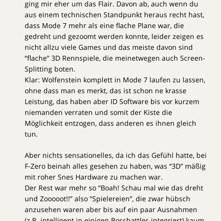
ging mir eher um das Flair. Davon ab, auch wenn du
aus einem technischen Standpunkt heraus recht hast,
dass Mode 7 mehr als eine flache Plane war, die
gedreht und gezoomt werden konnte, leider zeigen es
nicht allzu viele Games und das meiste davon sind
“flache” 3D Rennspiele, die meinetwegen auch Screen-
Splitting boten.
Klar: Wolfenstein komplett in Mode 7 laufen zu lassen,
ohne dass man es merkt, das ist schon ne krasse
Leistung, das haben aber ID Software bis vor kurzem
niemanden verraten und somit der Kiste die
Möglichkeit entzogen, dass anderen es ihnen gleich
tun.
Aber nichts sensationelles, da ich das Gefühl hatte, bei
F-Zero beinah alles gesehen zu haben, was “3D” mäßig
mit roher Snes Hardware zu machen war.
Der Rest war mehr so “Boah! Schau mal wie das dreht
und Zooooot!!” also “Spielereien”, die zwar hübsch
anzusehen waren aber bis auf ein paar Ausnahmen
(z.B. intelligent in einigen Bossbattles integriert) kaum