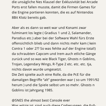
die unsägliche Nes Klausel der Exklusivität bei Arcade
Ports erst fallen musste, damit die Firmen Games für
die Engine portieren konnten, die es auf Nintendos
8Bit Klotz bereits gab.
Aber als es dann so weit war und Konami zwar
fulminant los legte ( Gradius 1 und 2, Salamander,
Parodius etc.) aber bei der Software Wahl fürs Erste
offensichtlich blieb und dann nichts mehr kam ( kein
Contra 1 oder 2?? So was fehlte auf der Engine total!)
da schraubten Capcom und Irem auch etliche Gänge
zurück und so was wie Black Tiger, Ghosts n Goblins,
Trojan, Legendary Wings, R-Type 2 etc. etc. etc. tja,
nichts davon wurde umgesetzt.
Die Zeit spielte auch eine Rolle, da die PcE für die
damaligen Begriffe “alt” geworden war ( so um 1991/92
herum ) und die Spiele selbst um so mehr. Ghosts n
Goblins ist Jahrgang 1985.
@SNES the almost best Console ever
Was witzig ist, sind auch diese Codierungen, die Full-