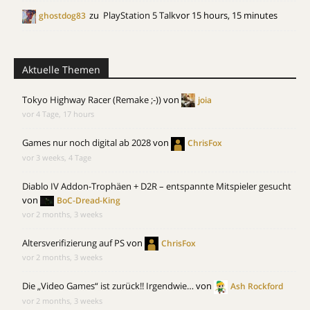
zu
PlayStation 5 Talk
vor 15 hours, 15 minutes
ghostdog83
Aktuelle Themen
Tokyo Highway Racer (Remake ;-))
von
joia
vor 4 Tage, 17 hours
Games nur noch digital ab 2028
von
ChrisFox
vor 3 weeks, 4 Tage
Diablo IV Addon-Trophäen + D2R – entspannte Mitspieler gesucht
von
BoC-Dread-King
vor 2 months, 3 weeks
Altersverifizierung auf PS
von
ChrisFox
vor 2 months, 3 weeks
Die „Video Games“ ist zurück!! Irgendwie…
von
Ash Rockford
vor 2 months, 3 weeks