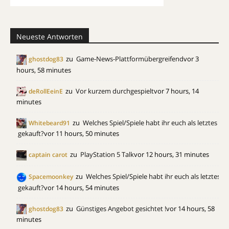
Neueste Antworten
zu
Game-News-Plattformübergreifend
vor 3
ghostdog83
hours, 58 minutes
zu
Vor kurzem durchgespielt
vor 7 hours, 14
deRollEeinE
minutes
zu
Welches Spiel/Spiele habt ihr euch als letztes
Whitebeard91
gekauft?
vor 11 hours, 50 minutes
zu
PlayStation 5 Talk
vor 12 hours, 31 minutes
captain carot
zu
Welches Spiel/Spiele habt ihr euch als letztes
Spacemoonkey
gekauft?
vor 14 hours, 54 minutes
zu
Günstiges Angebot gesichtet !
vor 14 hours, 58
ghostdog83
minutes