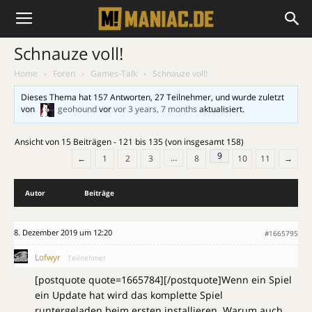
Schnauze voll!
Home
›
Foren
›
Games-Talk
›
Schnauze voll!
Dieses Thema hat 157 Antworten, 27 Teilnehmer, und wurde zuletzt
von
geohound
vor
vor 3 years, 7 months
aktualisiert.
Ansicht von 15 Beiträgen - 121 bis 135 (von insgesamt 158)
9
…
←
1
2
3
8
10
11
→
Autor
Beiträge
8. Dezember 2019 um 12:20
#1665795
Lofwyr
Teilnehmer
[postquote quote=1665784][/postquote]Wenn ein Spiel
ein Update hat wird das komplette Spiel
runtergeladen beim ersten installieren. Warum auch