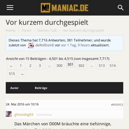
Vor kurzem durchgespielt
Home
›
Foren
›
Games-Talk
›
Vor kurzem durchgespielt
Dieses Thema hat 7,716 Antworten, 381 Teilnehmer, und wurde
zuletzt von
deRollEeinE
vor
vor 1 Tag, 9 hours
aktualisiert.
Ansicht von 15 Beiträgen - 4,501 bis 4,515 (von insgesamt 7,717)
301
…
…
←
1
2
3
300
302
513
514
515
→
Autor
Beiträge
24. Mai 2016 um 10:16
#906953
ghostdog83
Teilnehmer
Das Märchen von D00M bräuchte eine tiefsinnige,