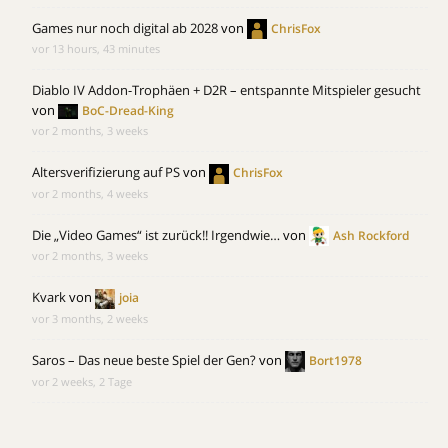
Games nur noch digital ab 2028
von
ChrisFox
vor 13 hours, 43 minutes
Diablo IV Addon-Trophäen + D2R – entspannte Mitspieler gesucht
von
BoC-Dread-King
vor 2 months, 3 weeks
Altersverifizierung auf PS
von
ChrisFox
vor 2 months, 4 weeks
Die „Video Games“ ist zurück!! Irgendwie…
von
Ash Rockford
vor 2 months, 3 weeks
Kvark
von
joia
vor 3 months, 2 weeks
Saros – Das neue beste Spiel der Gen?
von
Bort1978
vor 2 weeks, 2 Tage