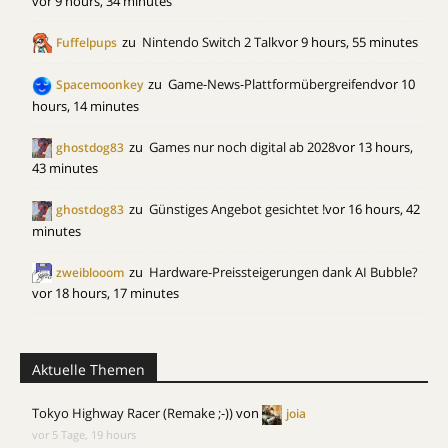
vor 9 hours, 34 minutes
zu
Nintendo Switch 2 Talk
vor 9 hours, 55 minutes
Fuffelpups
zu
Game-News-Plattformübergreifend
vor 10
Spacemoonkey
hours, 14 minutes
zu
Games nur noch digital ab 2028
vor 13 hours,
ghostdog83
43 minutes
zu
Günstiges Angebot gesichtet !
vor 16 hours, 42
ghostdog83
minutes
zu
Hardware-Preissteigerungen dank AI Bubble?
zweiblooom
vor 18 hours, 17 minutes
Aktuelle Themen
Tokyo Highway Racer (Remake ;-))
von
joia
vor 5 Tage, 19 hours