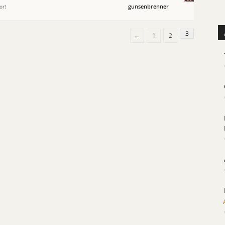
gunsenbrenner
or!
3
←
1
2