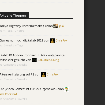
Aktuelle Themen
Tokyo Highway Racer (Remake ;-))
von
joia
vor 4 Tage, 19 hours
Games nur noch digital ab 2028
von
ChrisFox
vor 3 weeks, 4 Tage
Diablo IV Addon-Trophäen + D2R – entspannte
Mitspieler gesucht
von
BoC-Dread-King
vor 2 months, 3 weeks
Altersverifizierung auf PS
von
ChrisFox
vor 2 months, 3 weeks
Die „Video Games“ ist zurück!! Irgendwie…
von
Ash Rockford
vor 2 months, 3 weeks