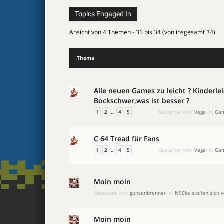
Topics Engaged In
Ansicht von 4 Themen - 31 bis 34 (von insgesamt 34)
Thema
Alle neuen Games zu leicht ? Kinderle
Bockschwer,was ist besser ?
1
2
…
4
5
Gestartet von:
Vega
in:
Gam
C 64 Tread für Fans
1
2
…
4
5
Gestartet von:
Vega
in:
Gam
Moin moin
Gestartet von:
gunsenbrenner
in:
N00bs stellen sich v
Moin moin