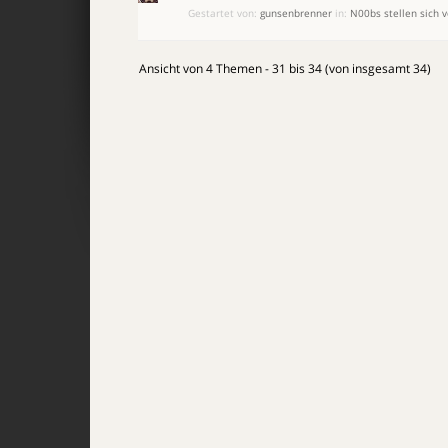
Gestartet von:
gunsenbrenner
in:
N00bs stellen sich v
Ansicht von 4 Themen - 31 bis 34 (von insgesamt 34)