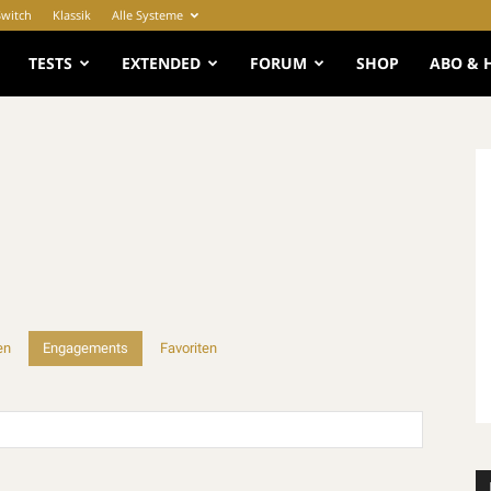
Switch
Klassik
Alle Systeme
e
TESTS
EXTENDED
FORUM
SHOP
ABO & 
en
Engagements
Favoriten