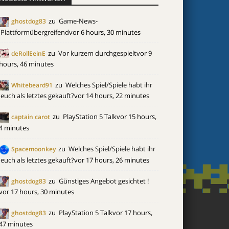
zu
Game-News-
ghostdog83
Plattformübergreifend
vor 6 hours, 30 minutes
zu
Vor kurzem durchgespielt
vor 9
deRollEeinE
hours, 46 minutes
zu
Welches Spiel/Spiele habt ihr
Whitebeard91
euch als letztes gekauft?
vor 14 hours, 22 minutes
zu
PlayStation 5 Talk
vor 15 hours,
captain carot
4 minutes
zu
Welches Spiel/Spiele habt ihr
Spacemoonkey
euch als letztes gekauft?
vor 17 hours, 26 minutes
zu
Günstiges Angebot gesichtet !
ghostdog83
vor 17 hours, 30 minutes
zu
PlayStation 5 Talk
vor 17 hours,
ghostdog83
47 minutes