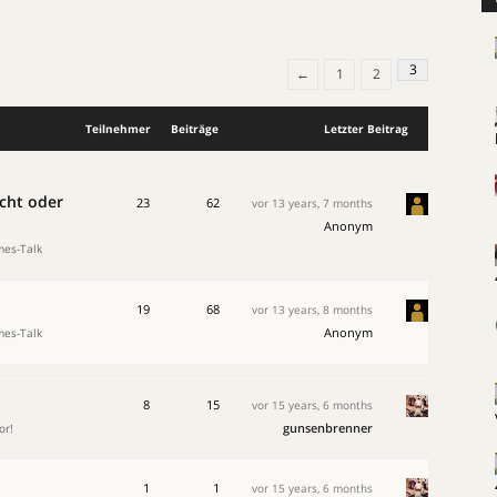
3
←
1
2
Teilnehmer
Beiträge
Letzter Beitrag
icht oder
23
62
vor 13 years, 7 months
Anonym
es-Talk
19
68
vor 13 years, 8 months
Anonym
es-Talk
8
15
vor 15 years, 6 months
gunsenbrenner
or!
1
1
vor 15 years, 6 months