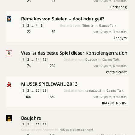
23
47
vor 12 years, 3 months
ChrisKong
Remakes von Spielen – doof oder geil?
1
2
…
4
5
Gestartet von:
Nitenite
in:
Games-Talk
22
62
vor 12 years, 3 months
Anonym
Was ist das beste Spiel dieser Konsolengenration
1
2
…
14
15
Gestartet von:
Quackie
in:
Games-Talk
74
224
vor 12 years, 6 months
captain carot
M!USER SPIELEWAHL 2013
1
2
…
22
23
Gestartet von:
ramazzotti
in:
Games-Talk
106
334
vor 12 years, 9 months
IKARUDENSHIN
Baujahre
1
2
…
11
12
Gestartet von:
Anonym
in:
N00bs stellen sich vor!