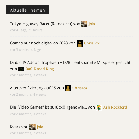
Aktuelle Themen
Tokyo Highway Racer (Remake ;-))
von
joia
vor 4 Tage, 21 hours
Games nur noch digital ab 2028
von
ChrisFox
vor 3 weeks, 4 Tage
Diablo IV Addon-Trophäen + D2R – entspannte Mitspieler gesucht
von
BoC-Dread-King
vor 2 months, 3 weeks
Altersverifizierung auf PS
von
ChrisFox
vor 2 months, 4 weeks
Die „Video Games“ ist zurück!! Irgendwie…
von
Ash Rockford
vor 2 months, 3 weeks
Kvark
von
joia
vor 3 months, 2 weeks