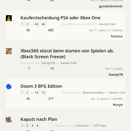
vor 11 years, 4 months
gunsenbrenner
Kaufentscheidung PS4 oder Xbox One
1
2
…
43
44
Gestartet von:
Anonym
in:
Games-Talk
56
660
vor 11 years, 11 months
Tommo
Xbox360 stürzt beim starten von Spielen ab.
(Black Screen Freeze)
Gestartet von:
Danijel78
in:
Games-Talk
7
13
vor 12 years
Danijel78
Doom 3 BFG Edition
1
2
…
14
15
Gestartet von:
Spacemoonkey
in:
Games-Talk
26
217
vor 12 years, 2 months
Ronyn
Kaputt nach Plan
1
2
3
4
Gestartet von:
schnitzel
in:
Off-Topic