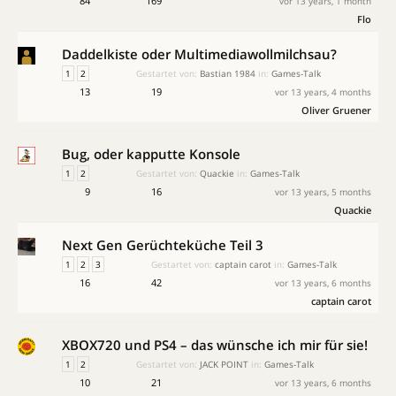
84
169
vor 13 years, 1 month
Flo
Daddelkiste oder Multimediawollmilchsau?
1
2
Gestartet von:
Bastian 1984
in:
Games-Talk
13
19
vor 13 years, 4 months
Oliver Gruener
Bug, oder kapputte Konsole
1
2
Gestartet von:
Quackie
in:
Games-Talk
9
16
vor 13 years, 5 months
Quackie
Next Gen Gerüchteküche Teil 3
1
2
3
Gestartet von:
captain carot
in:
Games-Talk
16
42
vor 13 years, 6 months
captain carot
XBOX720 und PS4 – das wünsche ich mir für sie!
1
2
Gestartet von:
JACK POINT
in:
Games-Talk
10
21
vor 13 years, 6 months