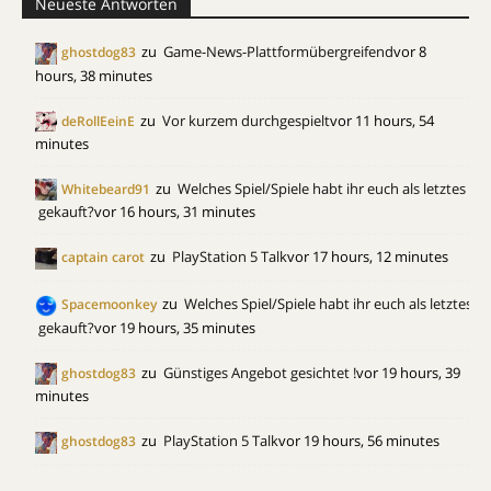
Neueste Antworten
zu
Game-News-Plattformübergreifend
vor 8
ghostdog83
hours, 38 minutes
zu
Vor kurzem durchgespielt
vor 11 hours, 54
deRollEeinE
minutes
zu
Welches Spiel/Spiele habt ihr euch als letztes
Whitebeard91
gekauft?
vor 16 hours, 31 minutes
zu
PlayStation 5 Talk
vor 17 hours, 12 minutes
captain carot
zu
Welches Spiel/Spiele habt ihr euch als letztes
Spacemoonkey
gekauft?
vor 19 hours, 35 minutes
zu
Günstiges Angebot gesichtet !
vor 19 hours, 39
ghostdog83
minutes
zu
PlayStation 5 Talk
vor 19 hours, 56 minutes
ghostdog83