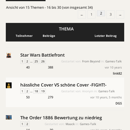
Ansicht von 15 Themen - 16 bis 30 (von insgesamt 34)
2
←
1
3
→
THEMA
Teilnehmer
Beiträge
Letzter Beitrag
Star Wars Battlefront
1
2
…
25
26
Gestartet von:
From Beyond
in:
Games-Talk
40
388
vor 10 years
link82
hässliche Cover VS schöne Cover -FIGHT!-
1
2
…
18
19
Gestartet von:
Anonym
in:
Games-Talk
50
279
vor 10 years, 5 months
DGS
The Order 1886 Bewertung zu niedrieg
1
2
Gestartet von:
Maack
in:
Games-Talk
14
30