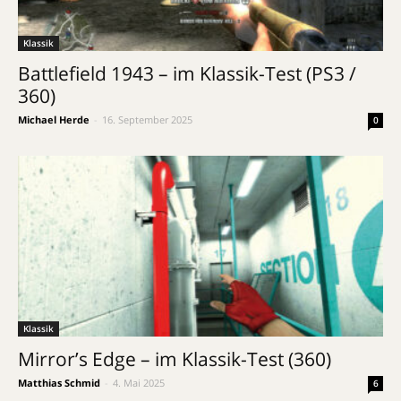
Klassik
Battlefield 1943 – im Klassik-Test (PS3 /
360)
Michael Herde
-
16. September 2025
0
Klassik
Mirror’s Edge – im Klassik-Test (360)
Matthias Schmid
-
4. Mai 2025
6