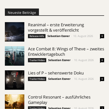
Neueste Beiträge
Reanimal – erste Erweiterung
vorgestellt & veröffentlicht
Sebastian Essner
-
10. August 2026
Release-Info
0
Ace Combat 8: Wings of Theve – zweites
Entwicklertagebuch
Sebastian Essner
-
10. August 2026
Trailer/Video
0
Lies of P – sehenswerte Doku
Sebastian Essner
-
10. August 2026
Trailer/Video
0
Control Resonant – ausführliches
Gameplay
Sebastian Essner
-
10. August 2026
Trailer/Video
1