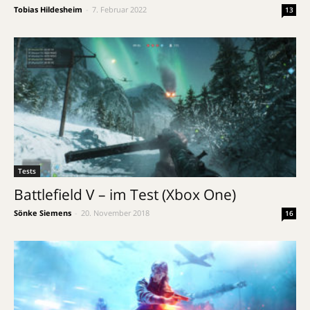
Tobias Hildesheim
-
7. Februar 2022
13
Tests
Battlefield V – im Test (Xbox One)
Sönke Siemens
-
20. November 2018
16