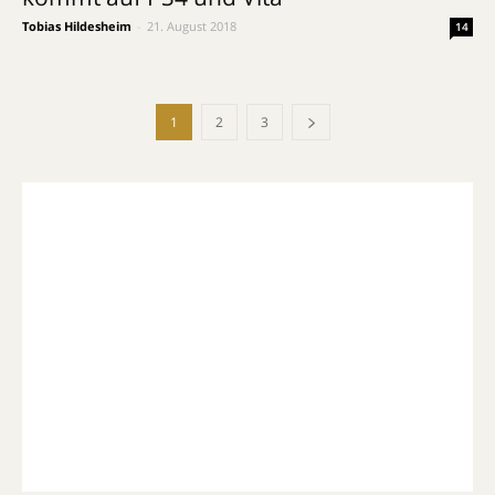
Tobias Hildesheim
-
21. August 2018
14
1
2
3