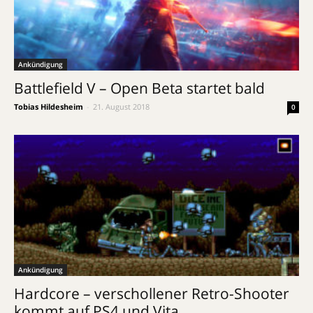
Ankündigung
Battlefield V – Open Beta startet bald
Tobias Hildesheim
-
21. August 2018
0
Ankündigung
Hardcore – verschollener Retro-Shooter
kommt auf PS4 und Vita