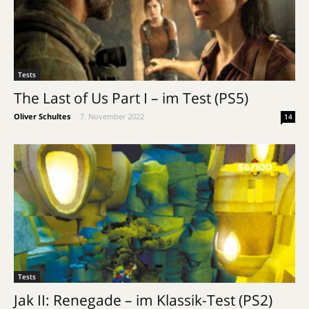
Tests
The Last of Us Part I – im Test (PS5)
Oliver Schultes
-
7. November 2022
14
Tests
Jak II: Renegade – im Klassik-Test (PS2)