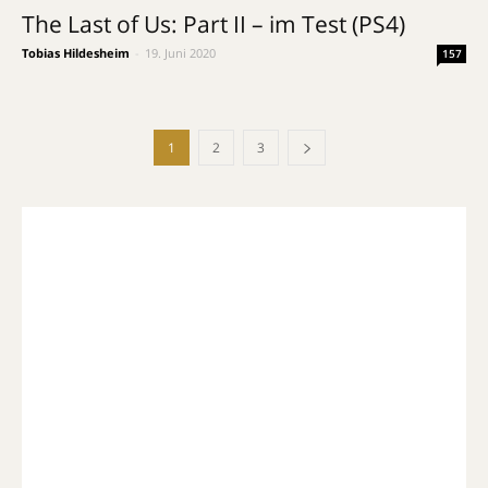
The Last of Us: Part II – im Test (PS4)
Tobias Hildesheim
-
19. Juni 2020
157
1
2
3