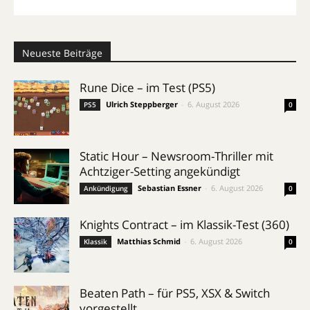
Neueste Beiträge
Rune Dice – im Test (PS5)
Ulrich Steppberger
-
6. August 2026
PS5
0
Static Hour – Newsroom-Thriller mit
Achtziger-Setting angekündigt
Sebastian Essner
-
6. August 2026
Ankündigung
0
Knights Contract – im Klassik-Test (360)
Matthias Schmid
-
6. August 2026
Klassik
0
Beaten Path – für PS5, XSX & Switch
vorgestellt