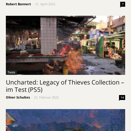
Robert Bannert
-
21. April 2022
7
Tests
Uncharted: Legacy of Thieves Collection –
im Test (PS5)
Oliver Schultes
-
22. Februar 2022
14